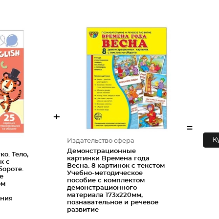
+
=
К
Издательство сфера
Демонстрационные
о. Тело,
картинки Времена года
к с
Весна. 8 картинок с текстом
бороте.
Учебно-методическое
е
пособие с комплектом
ом
демонстрационного
материала 173х220мм,
ения
познавательное и речевое
развитие