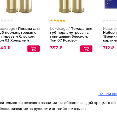
uxvisage /
Помада для
Luxvisage /
Помада для
Издател
уб перламутровая с
губ перламутровая с
Набор 
лянцевым блеском,
глянцевым блеском,
"Велики
он 03 Холодный
Тон 07 Розово-
картино
озовый с
бежевый с
А4
340 ₽
357 ₽
312 ₽
жемчужным
жемчужным
ерламутром
перламутром
Нашли ош
вательного и речевого развития. На обороте каждой предметной
бёнка, название на русском и английском языках.