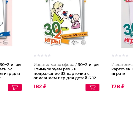
30+2 игры
Издательство сфера /
30+2 игры
Издательс
ать 32
Стимулируем речь и
карточек 
м игр для
подражание 32 карточки с
играть
х
описанием игр для детей 6-12
месяцев
182 ₽
178 ₽