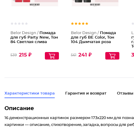
Belor Design /
Помада
Belor Design /
Помада
L
для губ Party New, Тон
для губ BE Color, Тон
г
84 Светлая слива
104 Дымчатая роза
г
Т
р
215 ₽
241 ₽
539
561
п
Характеристики товара
Гарантия и возврат
Отзывы
Описание
16 демонстрационных картинок размером 173х220 мм для позна
картинки — описание, стихотворение, загадка, вопросы для ре