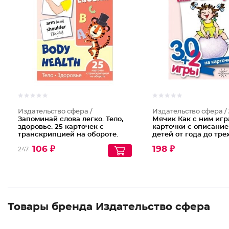
Издательство сфера /
Издательство сфера /
Запоминай слова легко. Тело,
Мячик Как с ним игр
здоровье. 25 карточек с
карточки с описание
транскрипцией на обороте.
детей от года до тре
Учебно-методическое пособие
106 ₽
198 ₽
247
с комплектом
демонстрационного материала
для изучения иностранного
языка
Товары бренда Издательство сфера