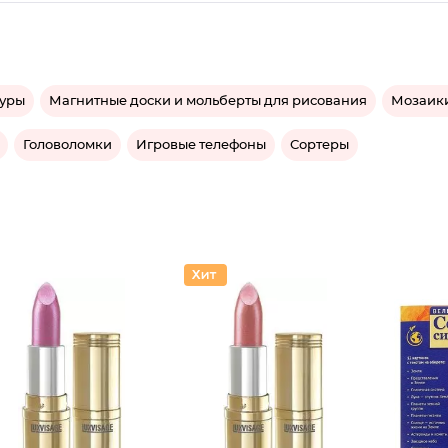
гуры
Магнитные доски и мольберты для рисования
Мозаики
Головоломки
Игровые телефоны
Сортеры
Помада
Помада