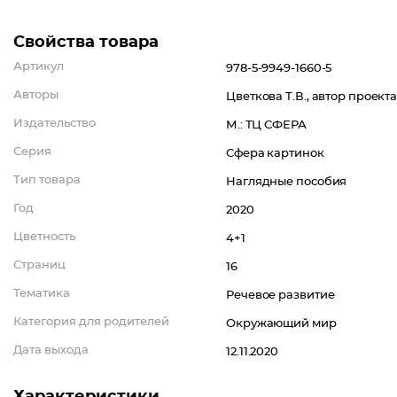
Свойства товара
Артикул
978-5-9949-1660-5
Авторы
Цветкова Т.В., автор проект
Издательство
М.: ТЦ СФЕРА
Серия
Сфера картинок
Тип товара
Наглядные пособия
Год
2020
Цветность
4+1
Страниц
16
Тематика
Речевое развитие
Категория для родителей
Окружающий мир
Дата выхода
12.11.2020