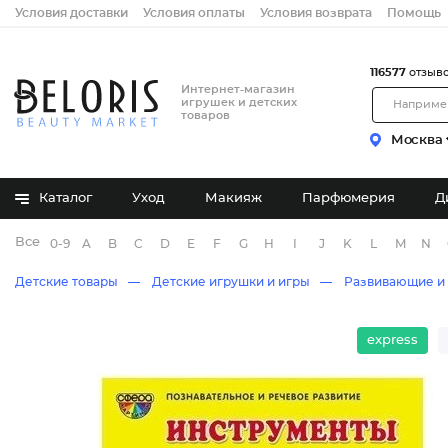
Условия доставки
Условия оплаты
Условия возврата
Помощь
116577
отзыв
Интернет-магазин
игрушек и детских
товаров
Москва
Каталог
Уход
Макияж
Парфюмерия
Д
Все бренды
0-9
A
B
C
D
E
F
G
H
I
J
K
L
M
N
Детские товары
Детские игрушки и игры
Развивающие и
express