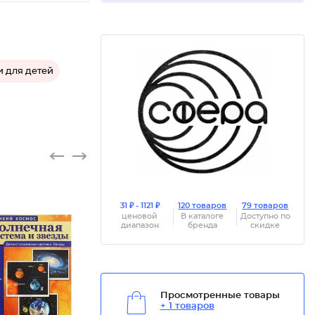
 для детей
31 ₽ - 1121 ₽
120 товаров
79 товаров
ценовой
В каталоге
Доступно по
диапазон
бренда
скидке
Просмотренные товары
+ 1 товаров