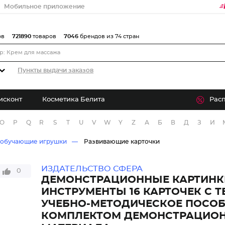
Мобильное приложение
ов
721890
товаров
7046
брендов из 74 стран
Пункты выдачи заказов
исконт
Косметика Белита
Рас
O
P
Q
R
S
T
U
V
W
Y
Z
А
Б
В
Д
З
И
 обучающие игрушки
Развивающие карточки
ИЗДАТЕЛЬСТВО СФЕРА
0
ДЕМОНСТРАЦИОННЫЕ КАРТИНК
ИНСТРУМЕНТЫ 16 КАРТОЧЕК С 
УЧЕБНО-МЕТОДИЧЕСКОЕ ПОСОБ
КОМПЛЕКТОМ ДЕМОНСТРАЦИО