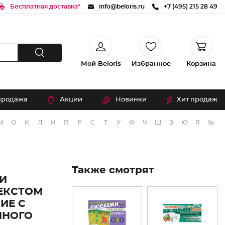
Бесплатная доставка*
info@beloris.ru
+7 (495) 215 28 49
Мой Beloris
Избранное
Корзина
продажа
Акции
Новинки
Хит продаж
М
О
К
Л
Н
П
Р
С
Т
У
Ф
Ч
Ш
Э
Ю
Я
№
Также смотрят
И
ТЕКСТОМ
ИЕ С
ННОГО