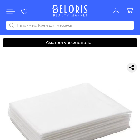
Распродажа
Акции
Новинки
Хит продаж
Все бренды
0-9
A
B
C
D
E
F
G
H
I
J
K
L
M
N
O
P
Q
R
S
T
U
V
W
Y
Z
А
Б
В
Д
З
И
М
О
К
Л
Н
П
Р
С
Т
У
Ф
Ч
Смотреть весь каталог: