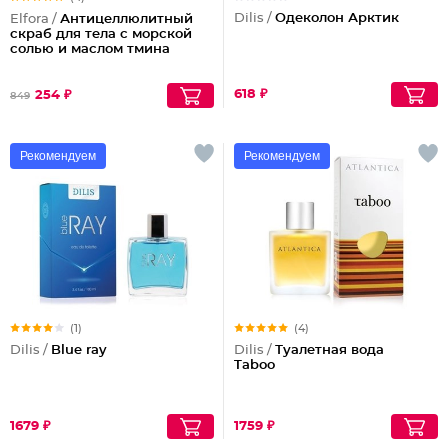
Dilis /
Одеколон Арктик
Elfora /
Антицеллюлитный
скраб для тела с морской
солью и маслом тмина
618 ₽
254 ₽
849
Рекомендуем
Рекомендуем
(1)
(4)
Dilis /
Blue ray
Dilis /
Туалетная вода
Taboo
1679 ₽
1759 ₽