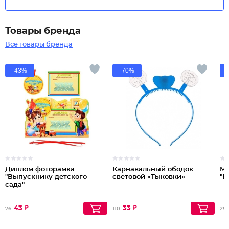
Товары бренда
Все товары бренда
-43%
-70%
Диплом фоторамка
Карнавальный ободок
Мо
"Выпускнику детского
световой «Тыковки»
"Б
сада"
43 ₽
33 ₽
76
110
255