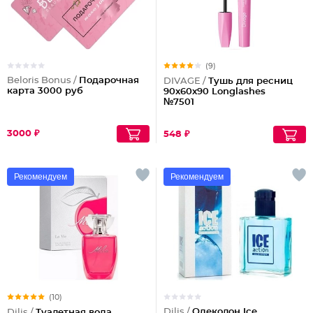
(9)
Beloris Bonus /
Подарочная
DIVAGE /
Тушь для ресниц
карта 3000 руб
90x60x90 Longlashes
№7501
3000 ₽
548 ₽
Рекомендуем
Рекомендуем
(10)
Dilis /
Одеколон Ice
Dilis /
Туалетная вода