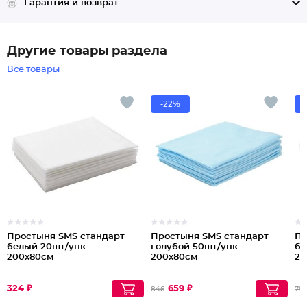
Гарантия и возврат
Другие товары раздела
Все товары
-22%
Простыня SMS стандарт
Простыня SMS стандарт
Пр
белый 20шт/упк
голубой 50шт/упк
бе
200х80см
200х80см
20
324 ₽
659 ₽
846
79