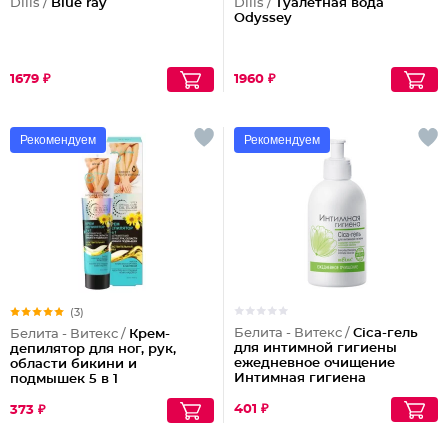
Dilis /
Blue ray
Dilis /
Туалетная вода
Odyssey
1679 ₽
1960 ₽
Рекомендуем
Рекомендуем
(3)
Белита - Витекс /
Cica-гель
Белита - Витекс /
Крем-
для интимной гигиены
депилятор для ног, рук,
ежедневное очищение
области бикини и
Интимная гигиена
подмышек 5 в 1
ультрамягкий
401 ₽
373 ₽