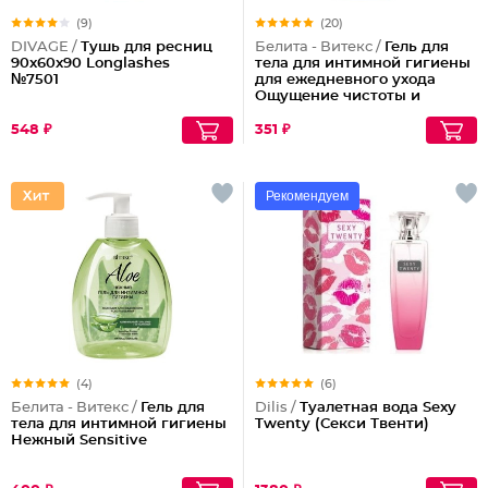
(9)
(20)
DIVAGE /
Тушь для ресниц
Белита - Витекс /
Гель для
90x60x90 Longlashes
тела для интимной гигиены
№7501
для ежедневного ухода
Ощущение чистоты и
комфорта Delicate Care
548 ₽
351 ₽
Рекомендуем
(4)
(6)
Белита - Витекс /
Гель для
Dilis /
Туалетная вода Sexy
тела для интимной гигиены
Twenty (Секси Твенти)
Нежный Sensitive