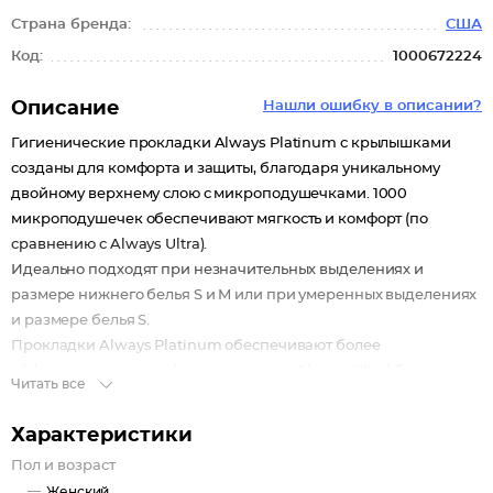
Страна бренда:
США
Код:
1000672224
Описание
Нашли ошибку в описании?
Гигиенические прокладки Always Platinum с крылышками
созданы для комфорта и защиты, благодаря уникальному
двойному верхнему слою с микроподушечками. 1000
микроподушечек обеспечивают мягкость и комфорт (по
сравнению с Always Ultra).
Идеально подходят при незначительных выделениях и
размере нижнего белья S и M или при умеренных выделениях
и размере белья S.
Прокладки Always Platinum обеспечивают более
эффективную защиту (по сравнению с Always Ultra) благодаря
Читать все
активно впитывающим боковым барьерам, защищающим от
протеканий, и улучшенному внутреннему слою с более
Характеристики
эффективным абсорбирующим материалом (по сравнению с
Пол и возраст
Always Ultra), который впитывает и удерживает жидкость
Женский