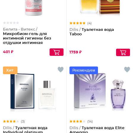
(4)
Белита - Витекс /
Dilis /
Туалетная вода
Микробиом-гель для
Taboo
интимной гигиены без
отдушки интимная
гигиена
401 ₽
1759 ₽
Рекомендуем
(3)
(14)
Dilis /
Туалетная вода
Dilis /
Туалетная вода Elite
Individual platinum
Arpeggio