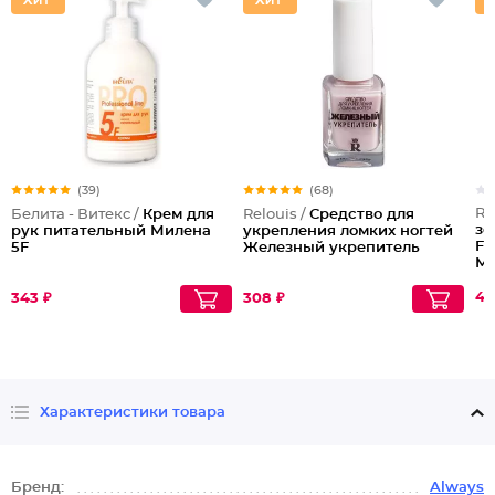
(39)
(68)
Re
Белита - Витекс /
Крем для
Relouis /
Средство для
зе
рук питательный Милена
укрепления ломких ногтей
Fa
5F
Железный укрепитель
М
49
343 ₽
308 ₽
Характеристики товара
Бренд:
Always