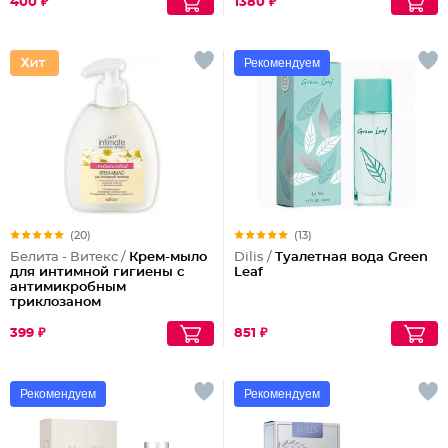
400 ₽
1380 ₽
Рекомендуем
(20)
(13)
Белита - Витекс /
Крем-мыло
Dilis /
Туалетная вода Green
для интимной гигиены с
Leaf
антимикробным
триклозаном
399 ₽
851 ₽
Рекомендуем
Рекомендуем