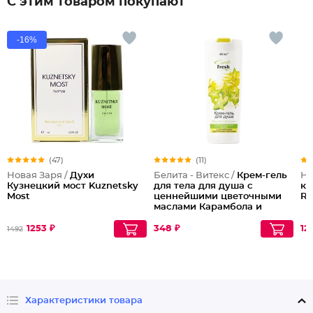
С этим товаром покупают
-16%
(47)
(11)
Новая Заря /
Духи
Белита - Витекс /
Крем-гель
Но
Кузнецкий мост Kuznetsky
для тела для душа с
кр
Most
ценнейшими цветочными
Ru
маслами Карамбола и
Иланг-иланг Exotic
Fresh
1253 ₽
348 ₽
12
1492
Характеристики товара