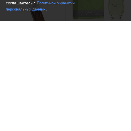
соглашаетесь с
Политикой обработки
.
персональных данных
(11)
Aasha Herbals /
Dilis /
Туалетная вода Virtual
Ароматические палочки
Sense
Angel
128 ₽
1393 ₽
197
Рекомендуем
Рекомендуем