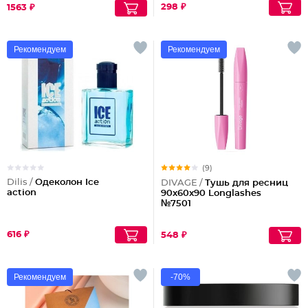
298 ₽
1563 ₽
Рекомендуем
Рекомендуем
(9)
Dilis /
Одеколон Ice
DIVAGE /
Тушь для ресниц
action
90x60x90 Longlashes
№7501
616 ₽
548 ₽
Рекомендуем
-70%