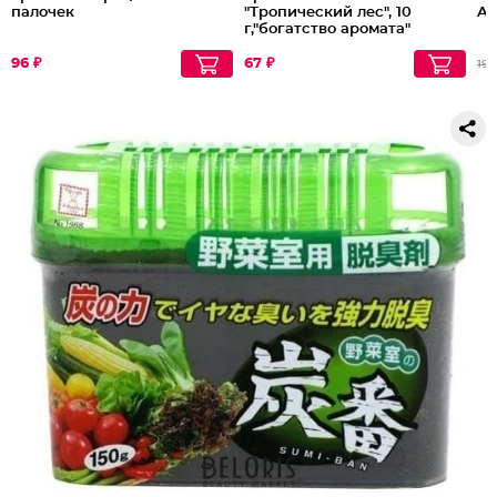
палочек
"Тропический лес", 10
An
г,"богатство аромата"
Партия по 3шт
96 ₽
67 ₽
197