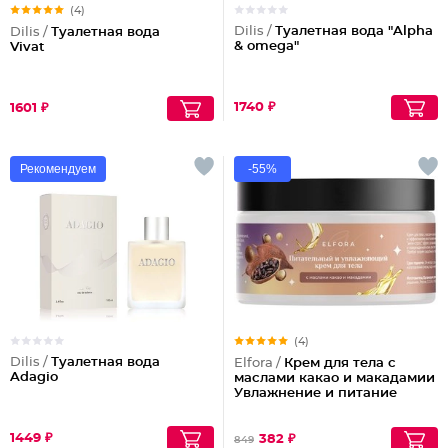
(4)
Dilis /
Туалетная вода "Alpha
Dilis /
Туалетная вода
& omega"
Vivat
1740 ₽
1601 ₽
Рекомендуем
-55%
(4)
Dilis /
Туалетная вода
Elfora /
Крем для тела с
Adagio
маслами какао и макадамии
Увлажнение и питание
1449 ₽
382 ₽
849