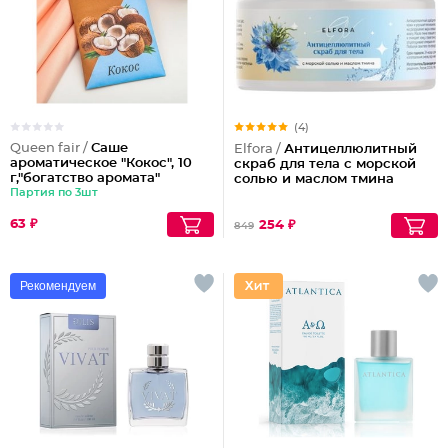
(4)
Queen fair /
Саше
Elfora /
Антицеллюлитный
ароматическое "Кокос", 10
скраб для тела с морской
г,"богатство аромата"
солью и маслом тмина
Партия по 3шт
63 ₽
254 ₽
849
Рекомендуем