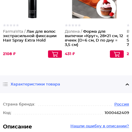
FarmaVita /
Лак для волос
Доляна /
Форма для
Be
экстрасильной фиксации
выпечки «Круг», 28×21 см, 12
сп
Hair Spray Extrа Hold
ячеек (D=6 см, D по дну =
Sp
3,5 см)
7,
2108 ₽
431 ₽
20
Характеристики товара
Страна бренда:
Россия
Код:
1000462409
Описание
Нашли ошибку в описании?