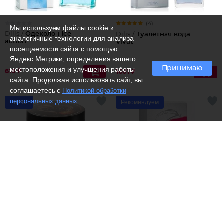
(4)
Мы используем файлы cookie и
Dilis /
Одеколон Ice
Dilis /
Туалетная вода
аналогичные технологии для анализа
action
Vivat
посещаемости сайта с помощью
Яндекс.Метрики, определения вашего
Принимаю
местоположения и улучшения работы
616 ₽
1601 ₽
сайта. Продолжая использовать сайт, вы
соглашаетесь с
Политикой обработки
.
персональных данных
-66%
Рекомендуем
(9)
(10)
Elfora /
Горячее шоколадное
Dilis /
Туалетная вода
антицеллюлитное
Mila
обертывание