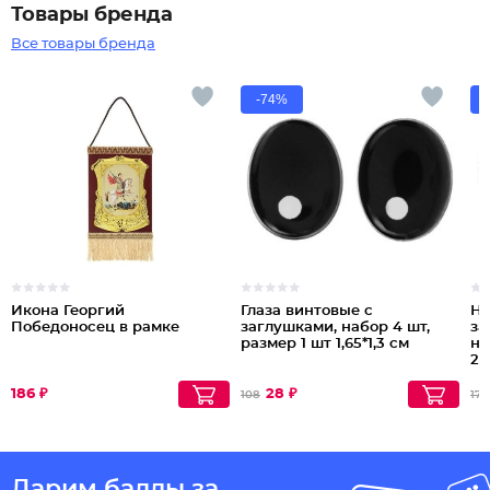
Товары бренда
Все товары бренда
-74%
Икона Георгий
Глаза винтовые с
Но
Победоносец в рамке
заглушками, набор 4 шт,
за
размер 1 шт 1,65*1,3 см
на
2,
186 ₽
28 ₽
108
176
Дарим баллы за