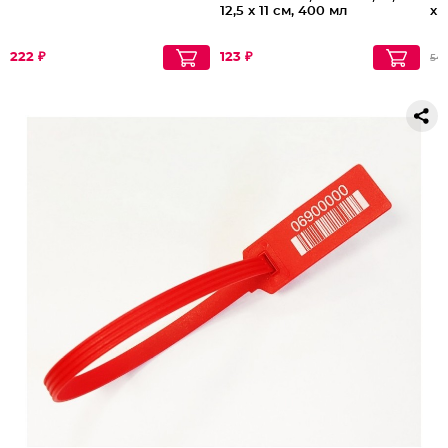
12,5 х 11 см, 400 мл
хр
222 ₽
123 ₽
54