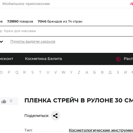
Мобильное приложение
ов
721890
товаров
7046
брендов из 74 стран
Пункты выдачи заказов
исконт
Косметика Белита
Рас
O
P
Q
R
S
T
U
V
W
Y
Z
А
Б
В
Д
З
И
ПЛЕНКА СТРЕЙЧ В РУЛОНЕ 30 СМ
0
Поделиться:
Тип:
Косметологические инструме