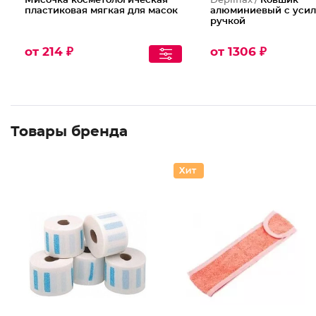
Мисочка косметологическая
Depilflax /
Ковшик
пластиковая мягкая для масок
алюминиевый с уси
ручкой
от 214 ₽
от 1306 ₽
Товары бренда