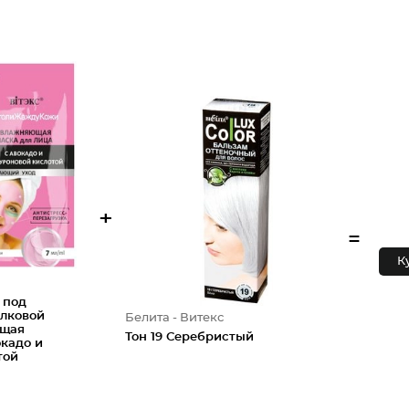
+
=
К
 под
елковой
Белита - Витекс
ющая
Тон 19 Серебристый
окадо и
той