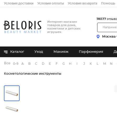
Условия доставки
Условия оплаты
Условия возврата
Помощь
116577
отзыв
Интернет-магазин
товаров для дома,
косметики и детских
игрушек
Москва
Каталог
Уход
Макияж
Парфюмерия
Д
Все бренды
0-9
A
B
C
D
E
F
G
H
I
J
K
L
M
N
Косметологические инструменты