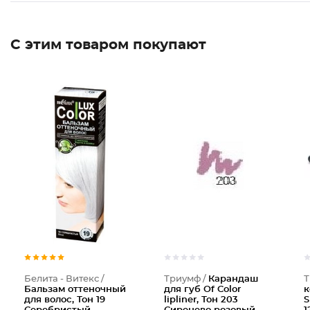
С этим товаром покупают
Бальзам
Каранда
Белита - Витекс /
Триумф /
Карандаш
Т
Бальзам оттеночный
для губ Of Color
к
для волос, Тон 19
lipliner, Тон 203
S