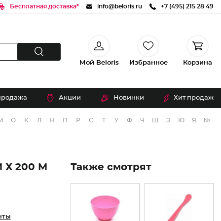
Бесплатная доставка*
info@beloris.ru
+7 (495) 215 28 49
Мой Beloris
Избранное
Корзина
продажа
Акции
Новинки
Хит продаж
М
О
К
Л
Н
П
Р
С
Т
У
Ф
Ч
Ш
Э
Ю
Я
№
 Х 200 М
Также смотрят
нты