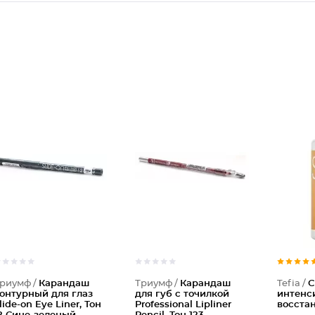
Каранда
Каранда
риумф /
Карандаш
Триумф /
Карандаш
Tefia /
С
онтурный для глаз
для губ с точилкой
интенс
lide-on Eye Liner, Тон
Professional Lipliner
восста