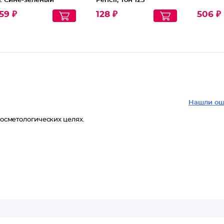
2 Сине-зеленый
Pencil, Тон 123
Нюдовый
59 ₽
128 ₽
506 ₽
Нашли ош
косметологических целях.