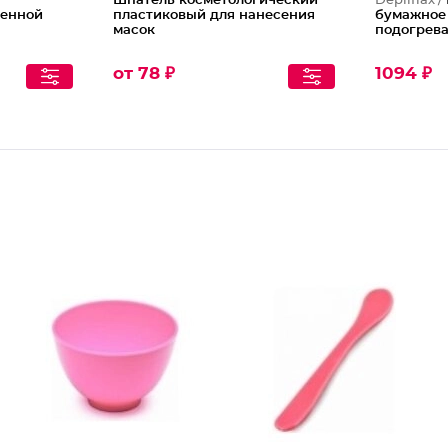
Шпатель косметологический
Depilflax /
ленной
пластиковый для нанесения
бумажное
масок
подогрева
от 78 ₽
1094 ₽