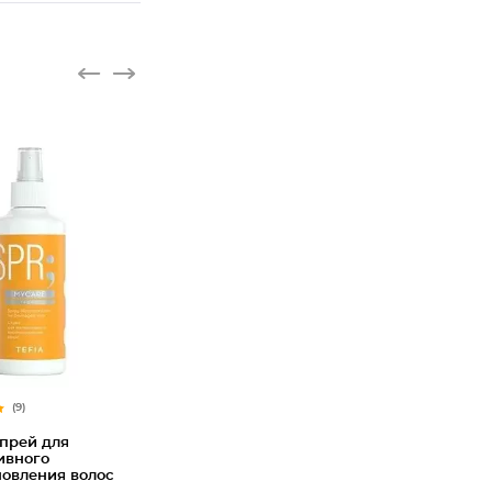
(9)
прей для
ивного
новления волос