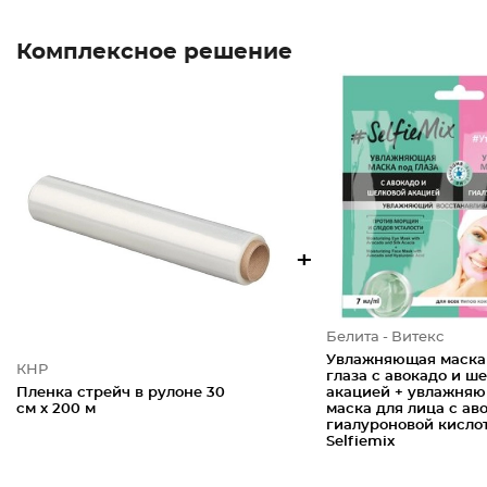
Комплексное решение
+
Белита - Витекс
Увлажняющая маска
КНР
глаза с авокадо и ш
Пленка стрейч в рулоне 30
акацией + увлажня
см х 200 м
маска для лица с ав
гиалуроновой кисло
Selfiemix