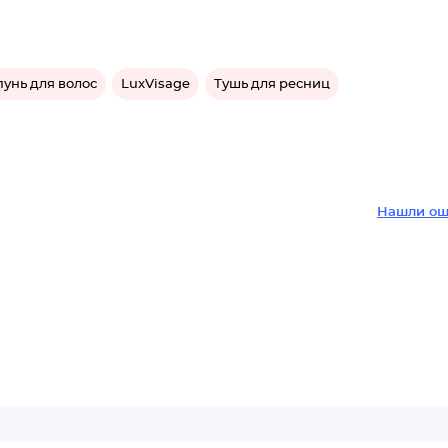
унь для волос
LuxVisage
Тушь для ресниц
Нашли ош