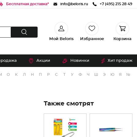
Бесплатная доставка*
info@beloris.ru
+7 (495) 215 28 49
Мой Beloris
Избранное
Корзина
продажа
Акции
Новинки
Хит продаж
М
О
К
Л
Н
П
Р
С
Т
У
Ф
Ч
Ш
Э
Ю
Я
№
Также смотрят