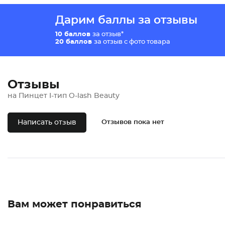
Дарим баллы за отзывы
10 баллов
за отзыв*
20 баллов
за отзыв с фото товара
Отзывы
на Пинцет I-тип O-lash Beauty
Написать отзыв
Отзывов пока нет
Вам может понравиться