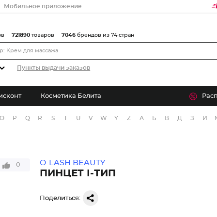
Мобильное приложение
ов
721890
товаров
7046
брендов из 74 стран
Пункты выдачи заказов
исконт
Косметика Белита
Рас
O
P
Q
R
S
T
U
V
W
Y
Z
А
Б
В
Д
З
И
O-LASH BEAUTY
0
ПИНЦЕТ I-ТИП
Поделиться: