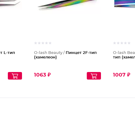
т L-тип
O-lash Beauty /
Пинцет 2F-тип
O-lash Bea
(хамелеон)
тип (хаме
1063 ₽
1007 ₽