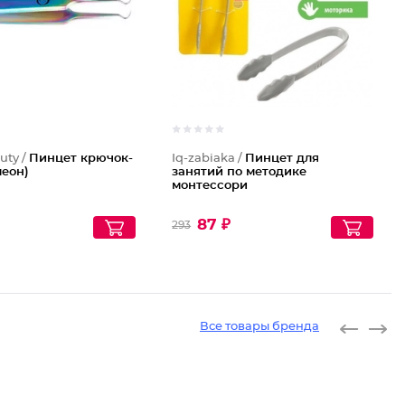
uty /
Пинцет крючок-
Iq-zabiaka /
Пинцет для
леон)
занятий по методике
монтессори
87 ₽
293
Все товары бренда