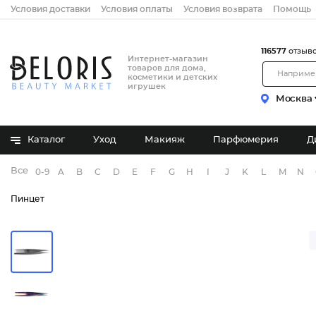
Условия доставки
Условия оплаты
Условия возврата
Помощь
116577
отзыв
Интернет-магазин
товаров для дома,
косметики и детских
игрушек
Москва
Каталог
Уход
Макияж
Парфюмерия
Д
Все бренды
0-9
A
B
C
D
E
F
G
H
I
J
K
L
M
N
Пинцет