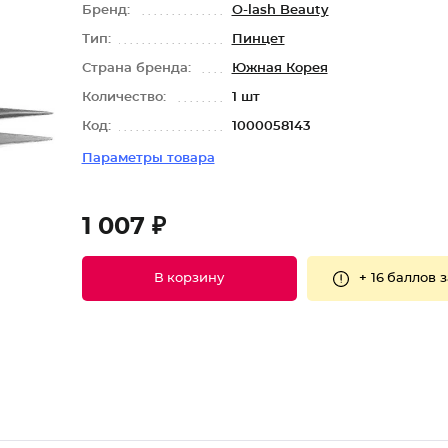
Бренд:
O-lash Beauty
Тип:
Пинцет
Страна бренда:
Южная Корея
Количество:
1 шт
Код:
1000058143
Параметры товара
1 007 ₽
+
16 баллов
з
В корзину