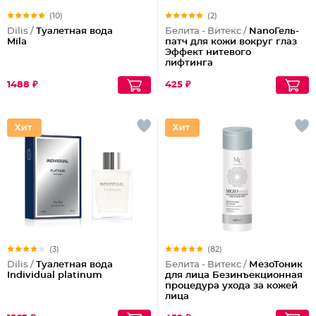
(10)
(2)
Dilis /
Туалетная вода
Белита - Витекс /
NanoГель-
Mila
патч для кожи вокруг глаз
Эффект нитевого
лифтинга
1488 ₽
425 ₽
(3)
(82)
Dilis /
Туалетная вода
Белита - Витекс /
МезоТоник
Individual platinum
для лица Безинъекционная
процедура ухода за кожей
лица