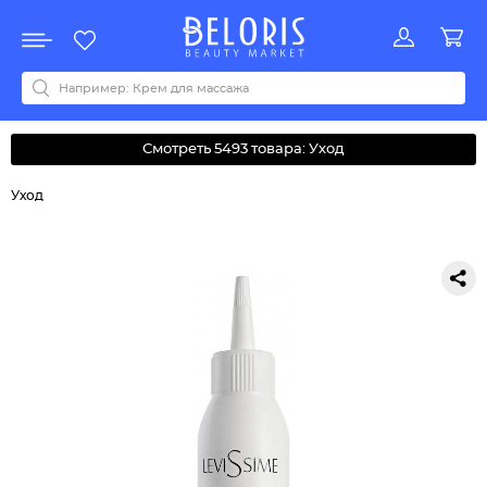
Распродажа
Акции
Новинки
Хит продаж
Все бренды
0-9
A
B
C
D
E
F
G
H
I
J
K
L
M
N
O
P
Q
R
S
T
U
V
W
Y
Z
А
Б
В
Д
З
И
М
О
К
Л
Н
П
Р
С
Т
У
Ф
Ч
Смотреть 5493 товара: Уход
Уход