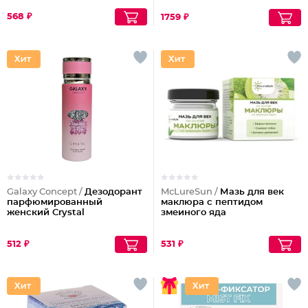
568 ₽
1759 ₽
Galaxy Concept /
Дезодорант
McLureSun /
Мазь для век
парфюмированный
маклюра с пептидом
женский Crystal
змеиного яда
512 ₽
531 ₽