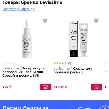
Товары бренда Levissime
Все товары бренда
(1)
Levissime /
Оксидант для
Le
Levissime /
Краска для
разведения краски для
ко
бровей и ресниц
бровей и ресниц 6V%
740 ₽
31
от 817 ₽
Дарим баллы за