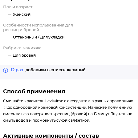
Пол и возраст
Женский
Особенности использования для
ресниц и бровей
Оттеночный /
Для укладки
Рубрики макияжа
Для бровей
12 раз
добавили в список желаний
Способ применения
Смешайте краситель Levissime с оксидантом в равных пропорциях
1:1 до однородной кремовой консистенции. Нанесите полученную
смесь на всю поверхность ресниц (бровей) на 15 минут. Тщательно
смыть водой и промокнуть сухой салфеткой.
Активные компоненты / состав