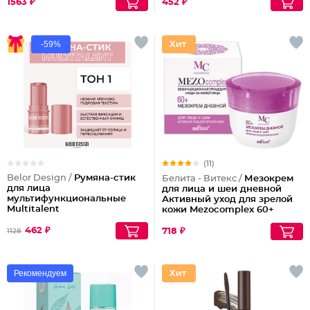
1563 ₽
452 ₽
-59%
(11)
Belor Design /
Румяна-стик
Белита - Витекс /
Мезокрем
для лица
для лица и шеи дневной
мультифункциональные
Активный уход для зрелой
Multitalent
кожи Mezocomplex 60+
462 ₽
718 ₽
1128
Рекомендуем