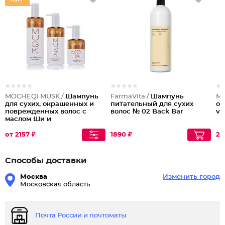
MOCHEQI MUSK /
Шампунь
FarmaVita /
Шампунь
Ma
для сухих, окрашенных и
питательный для сухих
ок
поврежденных волос с
волос № 02 Back Bar
vo
маслом Ши и
гидролизованным
кератином Nourishing
от 2157 ₽
1890 ₽
24
Shampoo
Способы доставки
Москва
Изменить город
Московская область
Почта России и почтоматы