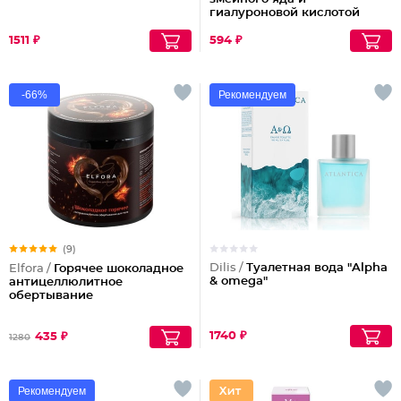
гиалуроновой кислотой
1511 ₽
594 ₽
-66%
Рекомендуем
(9)
Dilis /
Туалетная вода "Alpha
Elfora /
Горячее шоколадное
& omega"
антицеллюлитное
обертывание
1740 ₽
435 ₽
1280
Рекомендуем