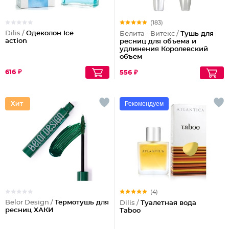
(183)
Dilis /
Одеколон Ice
Белита - Витекс /
Тушь для
action
ресниц для объема и
удлинения Королевский
объем
616 ₽
556 ₽
Рекомендуем
(4)
Belor Design /
Термотушь для
Dilis /
Туалетная вода
ресниц ХАКИ
Taboo