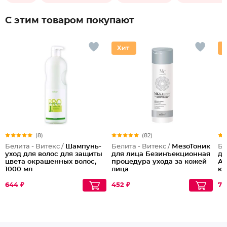
С этим товаром покупают
(8)
(82)
Белита - Витекс /
Шампунь-
Белита - Витекс /
МезоТоник
Бе
уход для волос для защиты
для лица Безинъекционная
дл
цвета окрашенных волос,
процедура ухода за кожей
Ак
1000 мл
лица
ко
644 ₽
452 ₽
71