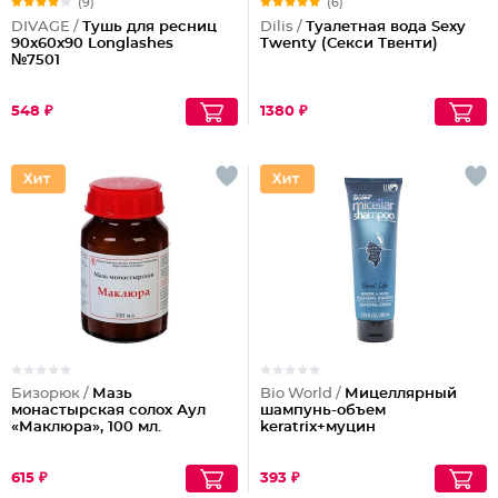
(9)
(6)
DIVAGE /
Тушь для ресниц
Dilis /
Туалетная вода Sexy
90x60x90 Longlashes
Twenty (Секси Твенти)
№7501
548 ₽
1380 ₽
Бизорюк /
Мазь
Bio World /
Мицеллярный
монастырская солох Аул
шампунь-объем
«Маклюра», 100 мл.
keratrix+муцин
615 ₽
393 ₽