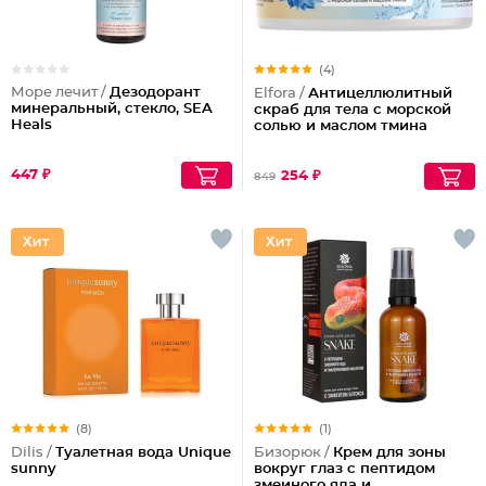
(4)
Море лечит /
Дезодорант
Elfora /
Антицеллюлитный
минеральный, стекло, SEA
скраб для тела с морской
Heals
солью и маслом тмина
447 ₽
254 ₽
849
(8)
(1)
Dilis /
Туалетная вода Unique
Бизорюк /
Крем для зоны
sunny
вокруг глаз с пептидом
змеиного яда и