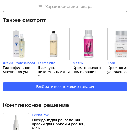
Характеристики товара
Также смотрят
Aravia Professional
FarmaVita
Matrix
Kora
Гидрофильное
Шампунь
Крем-оксидант
Крем-комф
масло для ум...
питательный для
для окрашив...
успокаивающ
с...
Выбрать все похожие товары
Комплексное решение
Levissime
Оксидант для разведения
краски для бровей и ресниц
6V%