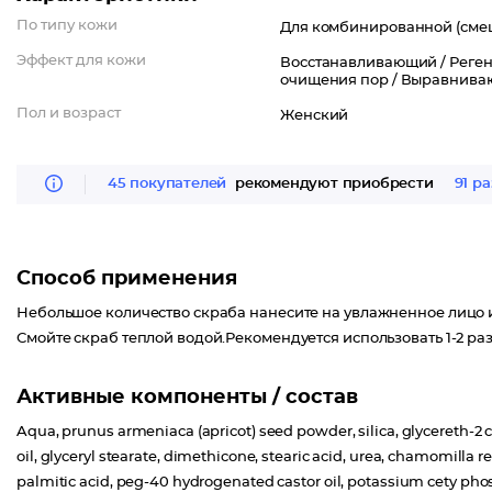
По типу кожи
Для комбинированной (сме
Эффект для кожи
Восстанавливающий /
Реге
очищения пор /
Выравнива
Пол и возраст
Женский
45 покупателей
рекомендуют приобрести
91 ра
Способ применения
Небольшое количество скраба нанесите на увлажненное лицо и 
Смойте скраб теплой водой.Рекомендуется использовать 1-2 ра
Активные компоненты / состав
Aqua, prunus armeniaca (apricot) seed powder, silica, glycereth-2 c
oil, glyceryl stearate, dimethicone, stearic acid, urea, chamomilla rec
palmitic acid, peg-40 hydrogenated castor oil, potassium cety ph