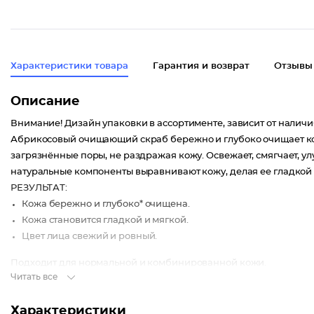
Характеристики товара
Гарантия и возврат
Отзывы
Описание
Внимание! Дизайн упаковки в ассортименте, зависит от наличи
Абрикосовый очищающий скраб бережно и глубоко очищает кож
загрязнённые поры, не раздражая кожу. Освежает, смягчает, у
натуральные компоненты выравнивают кожу, делая ее гладкой
РЕЗУЛЬТАТ:
Кожа бережно и глубоко* очищена.
Кожа становится гладкой и мягкой.
Цвет лица свежий и ровный.
Подходит для нормальной и комбинированной кожи.
Читать все
Характеристики