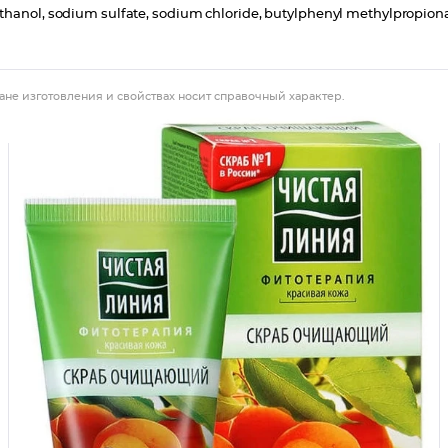
thanol, sodium sulfate, sodium chloride, butylphenyl methylpropiona
ане изготовления и свойствах носит справочный характер.