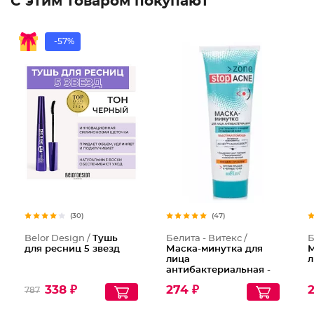
С этим товаром покупают
-57%
(30)
(47)
Belor Design /
Тушь
Белита - Витекс /
Б
для ресниц 5 звезд
Маска-минутка для
М
лица
л
антибактериальная -
глубокое очищение
338 ₽
274 ₽
2
787