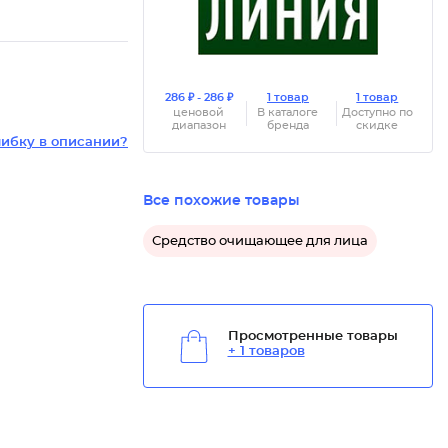
286 ₽ - 286 ₽
1 товар
1 товар
ценовой
В каталоге
Доступно по
диапазон
бренда
скидке
ибку в описании?
Все похожие товары
Средство очищающее для лица
Просмотренные товары
+ 1 товаров