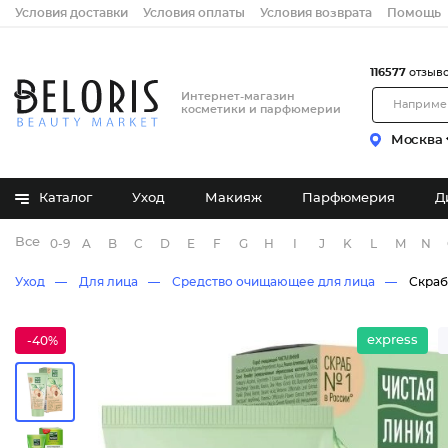
Условия доставки
Условия оплаты
Условия возврата
Помощь
116577
отзыв
Интернет-магазин
косметики и парфюмерии
Москва
Каталог
Уход
Макияж
Парфюмерия
Д
Все бренды
0-9
A
B
C
D
E
F
G
H
I
J
K
L
M
N
Уход
Для лица
Средство очищающее для лица
Скраб
express
-40%