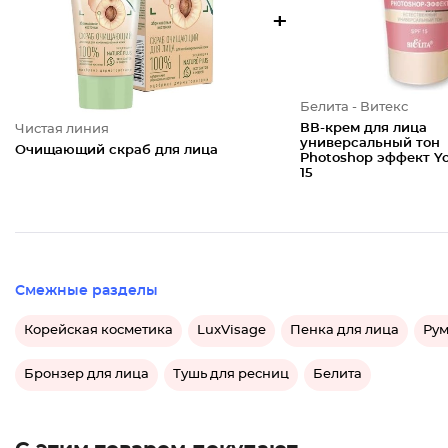
+
Белита - Витекс
ВВ-крем для лица
Чистая линия
универсальный тон
Очищающий скраб для лица
Photoshop эффект Y
15
Смежные разделы
Корейская косметика
LuxVisage
Пенка для лица
Рум
Бронзер для лица
Тушь для ресниц
Белита