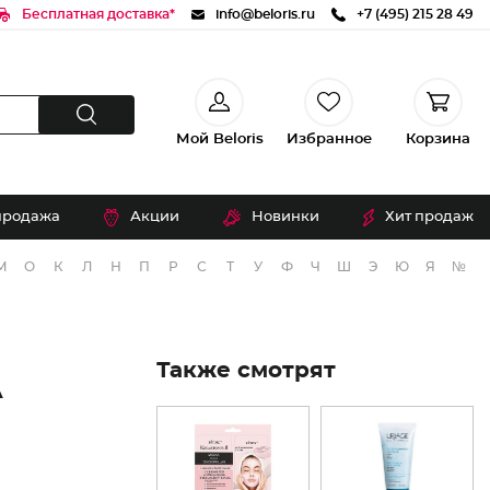
Бесплатная доставка*
info@beloris.ru
+7 (495) 215 28 49
Мой Beloris
Избранное
Корзина
продажа
Акции
Новинки
Хит продаж
М
О
К
Л
Н
П
Р
С
Т
У
Ф
Ч
Ш
Э
Ю
Я
№
Также смотрят
А