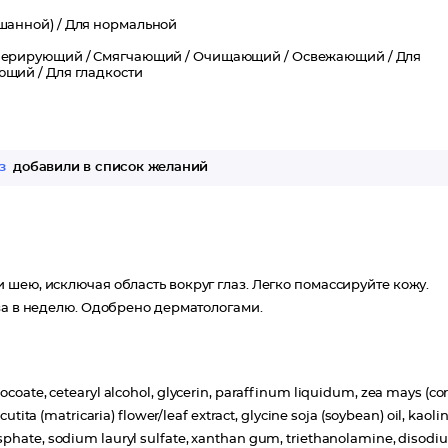
шанной) /
Для нормальной
нерирующий /
Смягчающий /
Очищающий /
Освежающий /
Для
ющий /
Для гладкости
з
добавили в список желаний
шею, исключая область вокруг глаз. Легко помассируйте кожу.
за в неделю. Одобрено дерматологами.
ocoate, cetearyl alcohol, glycerin, paraffinum liquidum, zea mays (co
utita (matricaria) flower/leaf extract, glycine soja (soybean) oil, kaolin
osphate, sodium lauryl sulfate, xanthan gum, triethanolamine, disod