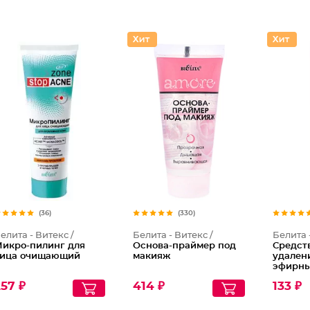
(36)
(330)
елита - Витекс /
Белита - Витекс /
Белита 
икро-пилинг для
Основа-праймер под
Средст
ица очищающий
макияж
удален
эфирны
пихты 
57 ₽
414 ₽
133 ₽
дерева