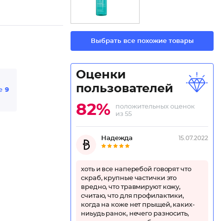
Выбрать все похожие товары
Оценки
пользователей
е
9
82%
положительных оценок
из 55
Надежда
15.07.2022
хоть и все наперебой говорят что
скраб, крупные частички это
вредно, что травмируют кожу,
считаю, что для профилактики,
когда на коже нет прыщей, каких-
ниьудь ранок, нечего разносить,