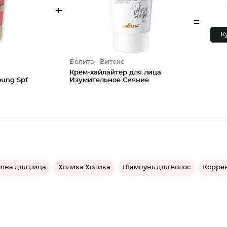
+
=
К
Белита - Витекс
Крем-хайлайтер для лица
oung Spf
Изумительное Сияние
яна для лица
Холика Холика
Шампунь для волос
Коррек