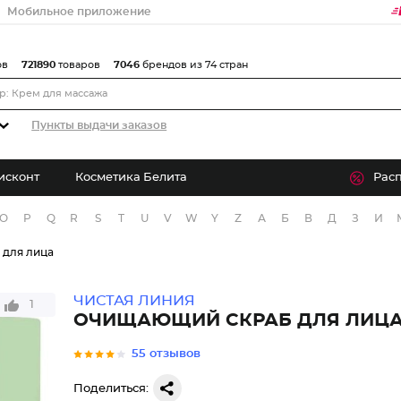
Мобильное приложение
ов
721890
товаров
7046
брендов из 74 стран
Пункты выдачи заказов
исконт
Косметика Белита
Рас
O
P
Q
R
S
T
U
V
W
Y
Z
А
Б
В
Д
З
И
 для лица
ЧИСТАЯ ЛИНИЯ
1
ОЧИЩАЮЩИЙ СКРАБ ДЛЯ ЛИЦ
55 отзывов
Поделиться: