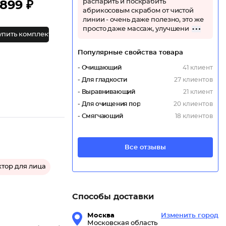
распарить и поскрабить
899 ₽
абрикосовым скрабом от чистой
линии - очень даже полезно, это же
просто даже массаж, улучшени
упить комплект
Популярные свойства товара
- Очищающий
41 клиент
- Для гладкости
27 клиентов
- Выравнивающий
21 клиент
- Для очищения пор
20 клиентов
- Смягчающий
18 клиентов
Все отзывы
тор для лица
Способы доставки
Москва
Изменить город
Московская область