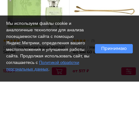
Мы используем файлы cookie и
аналогичные технологии для анализа
посещаемости сайта с помощью
(11)
(1)
Яндекс.Метрики, определения вашего
Dilis /
Туалетная вода Virtual
Dewal /
Невидимки прямые
Принимаю
местоположения и улучшения работы
Sense
40 мм 60 шт
сайта. Продолжая использовать сайт, вы
соглашаетесь с
Политикой обработки
.
персональных данных
1393 ₽
от 517 ₽
Рекомендуем