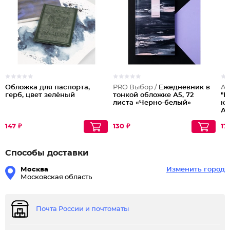
Обложка для паспорта,
PRO Выбор /
Ежедневник в
Ar
герб, цвет зелёный
тонкой обложке А5, 72
"К
листа «Черно-белый»
к 
А5
147 ₽
130 ₽
17
Способы доставки
Москва
Изменить город
Московская область
Почта России и почтоматы