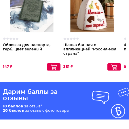
Обложка для паспорта,
Шапка банная с
Фо
герб, цвет зелёный
аппликацией "Россия-моя
пе
страна"
147 ₽
351 ₽
91
Дарим баллы за
отзывы
10 баллов
за отзыв*
20 баллов
за отзыв с фото товара