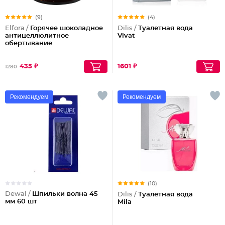
(9)
(4)
Elfora /
Горячее шоколадное
Dilis /
Туалетная вода
антицеллюлитное
Vivat
обертывание
435 ₽
1601 ₽
1280
Рекомендуем
Рекомендуем
(10)
Dewal /
Шпильки волна 45
Dilis /
Туалетная вода
мм 60 шт
Mila