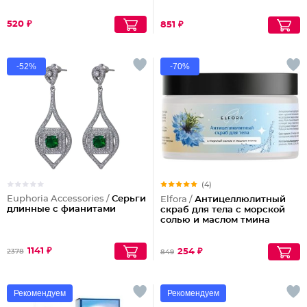
520 ₽
851 ₽
-52%
-70%
(4)
Euphoria Accessories /
Серьги
Elfora /
Антицеллюлитный
длинные с фианитами
скраб для тела с морской
солью и маслом тмина
1141 ₽
254 ₽
2378
849
Рекомендуем
Рекомендуем