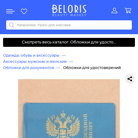
Распродажа
Акции
Новинки
Хит продаж
Все бренды
0-9
A
B
C
D
E
F
G
H
I
J
K
L
M
N
O
P
Q
R
S
T
U
V
W
Y
Z
А
Б
В
Д
З
И
М
О
К
Л
Н
П
Р
С
Т
У
Ф
Ч
Смотреть весь каталог: Обложки для удосто...
Одежда, обувь и аксессуары
Аксессуары мужские и женские
Обложки для документов
Обложки для удостоверений