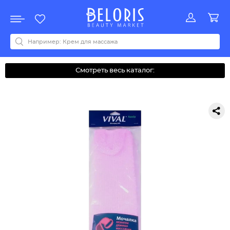
Распродажа
Акции
Новинки
Хит продаж
Все бренды
0-9
A
B
C
D
E
F
G
H
I
J
K
L
M
N
O
P
Q
R
S
T
U
V
W
Y
Z
А
Б
В
Д
З
И
М
О
К
Л
Н
П
Р
С
Т
У
Ф
Ч
Смотреть весь каталог: