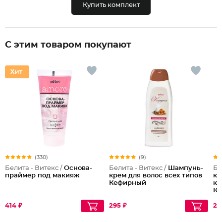
Купить комплект
С этим товаром покупают
(330)
(9)
Белита - Витекс /
Основа-
Белита - Витекс /
Шампунь-
Бе
праймер под макияж
крем для волос всех типов
кр
Кефирный
ко
К
414 ₽
295 ₽
29