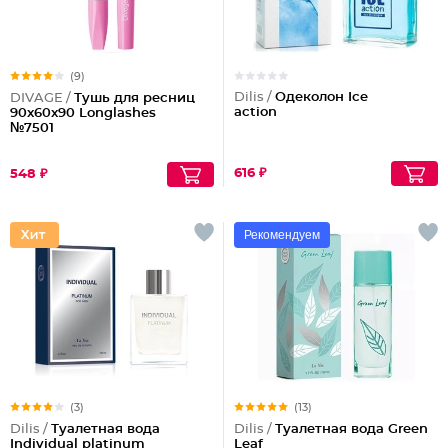
(9)
Dilis /
Одеколон Ice
DIVAGE /
Тушь для ресниц
action
90x60x90 Longlashes
№7501
616 ₽
548 ₽
Рекомендуем
(3)
(13)
Dilis /
Туалетная вода
Dilis /
Туалетная вода Green
Individual platinum
Leaf