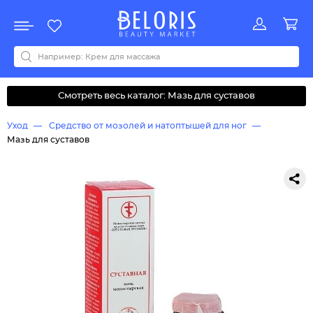
Распродажа
Акции
Новинки
Хит продаж
Все бренды
0-9
A
B
C
D
E
F
G
H
I
J
K
L
M
N
O
P
Q
R
S
T
U
V
W
Y
Z
А
Б
В
Д
З
И
М
О
К
Л
Н
П
Р
С
Т
У
Ф
Ч
Смотреть весь каталог: Мазь для суставов
Уход
Средство от мозолей и натоптышей для ног
Мазь для суставов