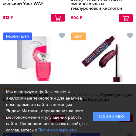
женский Your WAY
змеиного яда и
гиалуроновой кислотой
512 ₽
594 ₽
Рекомендуем
(10)
Мы используем файлы cookie и
Belor Design /
Термотушь для
Dilis /
Туалетная вода
аналогичные технологии для анализа
ресниц Бургунди
Mila
посещаемости сайта с помощью
Яндекс.Метрики, определения вашего
Принимаю
местоположения и улучшения работы
568 ₽
1488 ₽
сайта. Продолжая использовать сайт, вы
соглашаетесь с
Политикой обработки