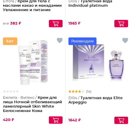
Elfora /
Крем для тела с
Dilis /
Туалетная вода
маслами какао и макадамии
Individual platinum
Увлажнение и питание
382 ₽
1563 ₽
849
Рекомендуем
(14)
Белита - Витекс /
Крем для
Dilis /
Туалетная вода Elite
лица Ночной отбеливающий
Arpeggio
ламеллярный Skin White
Белоснежная Кожа
420 ₽
1642 ₽