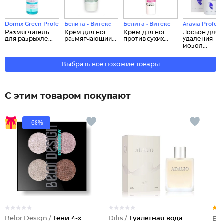
Domix Green Professional
Белита - Витекс
Белита - Витекс
Aravia Profes
Размягчитель
Крем для ног
Крем для ног
Лосьон для
для разрыхле...
размягчающий...
против сухих...
удаления
мозол...
Выбрать все похожие товары
С этим товаром покупают
-68%
Belor Design /
Тени 4-х
Dilis /
Туалетная вода
Би