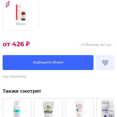
30 мл
от 426 ₽
+
7 баллов
за 1 шт.
Выберите объём
Код:
1000040766
Также смотрят