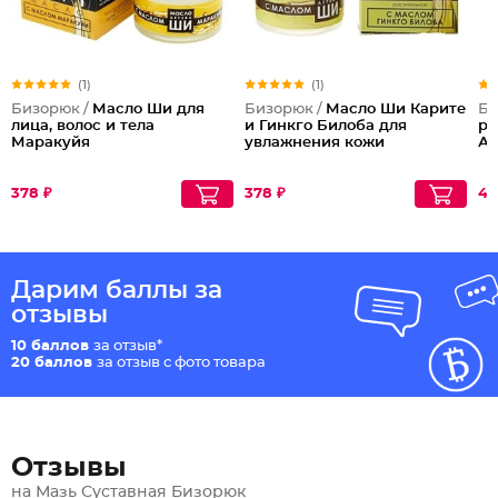
(1)
(1)
Бизорюк /
Масло Ши для
Бизорюк /
Масло Ши Карите
Би
лица, волос и тела
и Гинкго Билоба для
ра
Маракуйя
увлажнения кожи
Ау
378 ₽
378 ₽
42
Дарим баллы за
отзывы
10 баллов
за отзыв*
20 баллов
за отзыв с фото товара
Отзывы
на Мазь Суставная Бизорюк