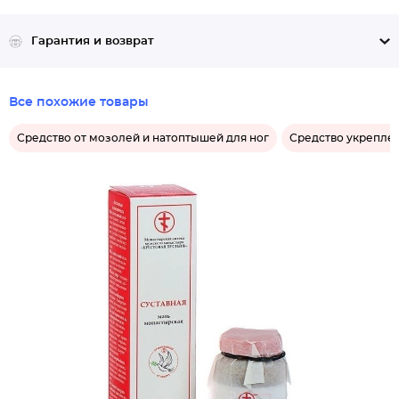
Противопоказания:
Индивидуальная непереносимость компонентов.
Гарантия и возврат
Все похожие товары
Средство от мозолей и натоптышей для ног
Средство укреплен