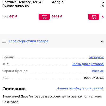
цветные Delicate, Тон 40
Adagio
ра
Розово-лиловые
Ау
461 ₽
1449 ₽
42
1442
Характеристики товара
Бренд:
Бизорюк
Тип:
Мазь для суставов
Страна бренда:
Россия
Код:
1000040766
Описание
Нашли ошибку в описании?
Внимание! Дизайн товара в ассортименте, зависит от наличия
на складе.