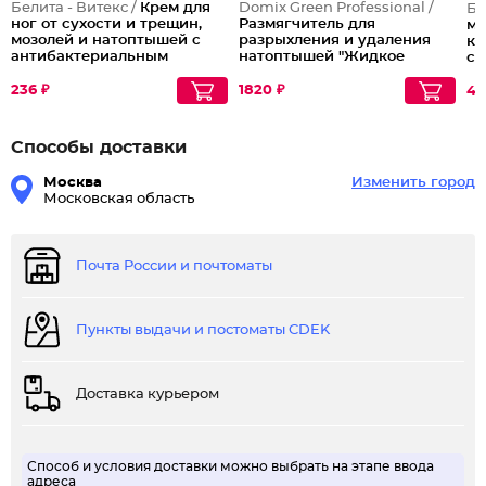
Белита - Витекс /
Крем для
Domix Green Professional /
Би
ног от сухости и трещин,
Размягчитель для
мо
мозолей и натоптышей с
разрыхления и удаления
ко
антибактериальным
натоптышей "Жидкое
ст
эффектом PANTHENOL
лезвие"
UREA
236 ₽
1820 ₽
42
Способы доставки
Москва
Изменить город
Московская область
Почта России и почтоматы
Пункты выдачи и постоматы CDEK
Доставка курьером
Способ и условия доставки можно выбрать на этапе ввода
адреса