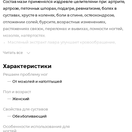
Состав мази применялся издревле целителями при: артрите,
артрозе, пяточных шпорах, подагре, ревматизме, болях в
суставах, хрусте в коленях, боли в спине, остеохондрозе,
отложении солей, бурсите, возрастных изменениях,
растяжениях связок, переломах и вывихах, ломкости ногтей,
мозолях, натёртостях.
Масляный экстракт лавра улучшает кровообращение,
способствуя уменьшению воспалений.
Читать все
Масляный экстракт каштана конского восстанавливает
соединительные ткани, регенерирует и заживляет.
Характеристики
Масляный экстракт девясила оказывает антимикробное
Решаем проблему ног
воздействие.
От мозолей и натоптышей
Масляный экстракт прополиса обладает
противовоспалительным свойством, улучшает
Пол и возраст
кровообращение в поражённых тканях, уменьшает боль и
Женский
отёк, ускоряет регенерацию.
Свойства для суставов
Масляный экстракт зародышей пшеницы способствует
Обезболивающий
питанию эпидермиса, насыщает его витаминами и
микроэлементами.
Особенности использования для
Воск пчелиный снабжает ткани и клетки полезными
ногтей