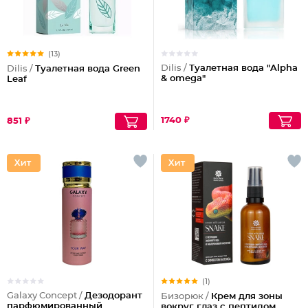
(13)
Dilis /
Туалетная вода "Alpha
Dilis /
Туалетная вода Green
& omega"
Leaf
1740 ₽
851 ₽
(1)
Galaxy Concept /
Дезодорант
Бизорюк /
Крем для зоны
парфюмированный
вокруг глаз с пептидом