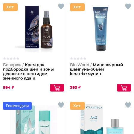
Бизорюк /
Крем для
Bio World /
Мицеллярный
подбородка шеи и зоны
шампунь-объем
декольте с пептидом
keratrix+муцин
змеиного яда и
антиоксидантами
594 ₽
393 ₽
Рекомендуем