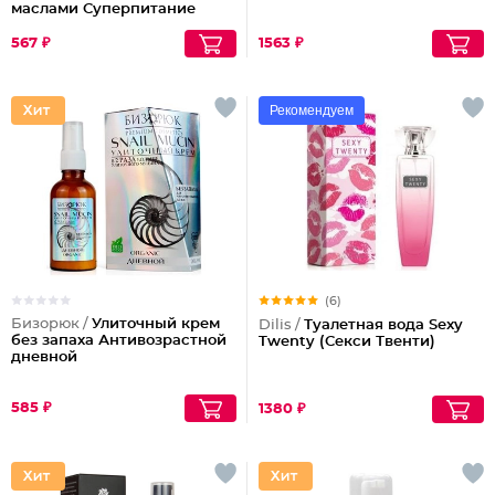
маслами Суперпитание
Аргана и миндаль
567 ₽
1563 ₽
Рекомендуем
(6)
Бизорюк /
Улиточный крем
Dilis /
Туалетная вода Sexy
без запаха Антивозрастной
Twenty (Секси Твенти)
дневной
585 ₽
1380 ₽