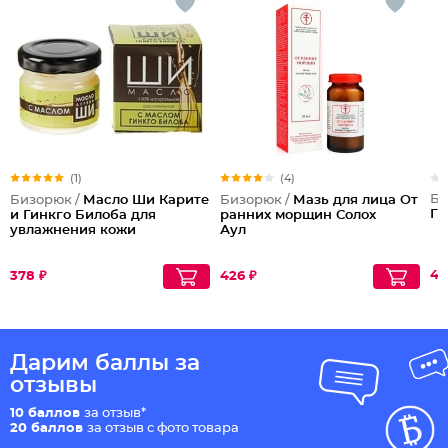
(1)
(4)
Би
Бизорюк /
Масло Ши Карите
Бизорюк /
Мазь для лица От
Га
и Гинкго Билоба для
ранних морщин Солох
увлажнения кожи
Аул
42
378 ₽
426 ₽
Дарим баллы за
отзывы
10 баллов
за отзыв*
20 баллов
за отзыв с фото товара