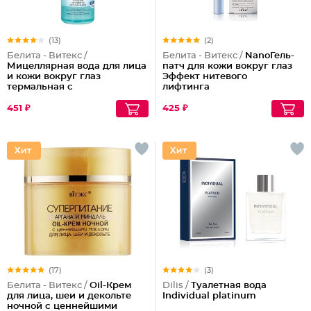
(13)
(2)
Белита - Витекс /
Белита - Витекс /
NanoГель-
Мицеллярная вода для лица
патч для кожи вокруг глаз
и кожи вокруг глаз
Эффект нитевого
термальная с
лифтинга
микросферами голубого
ретинола Blue Therm
451 ₽
425 ₽
(17)
(3)
Белита - Витекс /
Oil-Крем
Dilis /
Туалетная вода
для лица, шеи и декольте
Individual platinum
ночной с ценнейшими