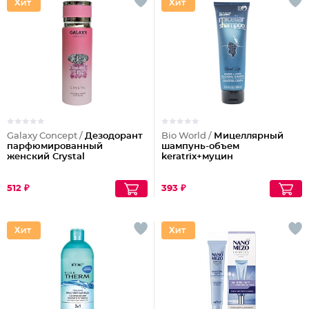
Galaxy Concept /
Дезодорант
Bio World /
Мицеллярный
парфюмированный
шампунь-объем
женский Crystal
keratrix+муцин
512 ₽
393 ₽