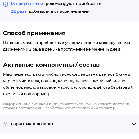
13 покупателей
рекомендуют приобрести
22 раза
добавили в список желаний
Способ применения
Наносить мазь на проблемные участки лёгкими массирующими
движениями 2 раза в день на протяжении не менее 14 дней.
Активные компоненты / состав
Масляные экстракты имбиря, конского каштана, цветков бузины
чёрной, чистотела, полыни, календулы, воск пчелиный, масло
облепихи, масло лавровое, масло расторопши, дёготь берёзовый,
пчелиный подмор, мёд.
Информация о внешнем виде, характеристиках, комплекте поставки,
стране изготовления и свойствах носит справочный характер.
Гарантия и возврат