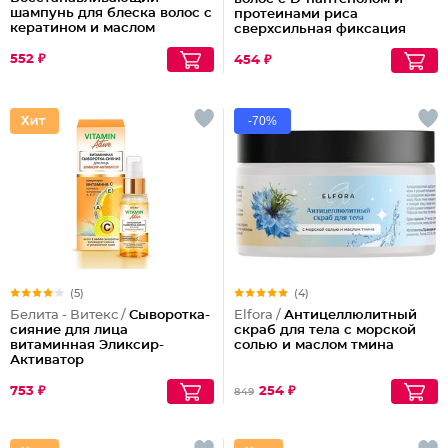
шампунь для блеска волос с
протеинами риса
кератином и маслом
сверхсильная фиксация
арганы
объем Maxi, 215 мл
552 ₽
454 ₽
-70%
(5)
(4)
Белита - Витекс /
Сыворотка-
Elfora /
Антицеллюлитный
сияние для лица
скраб для тела с морской
витаминная Эликсир-
солью и маслом тмина
Активатор
753 ₽
254 ₽
849