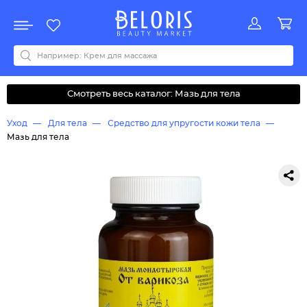
Распродажа
Акции
Новинки
Хит продаж
Все бренды
0-9
A
B
C
D
E
F
G
H
I
J
K
L
M
N
O
P
Q
R
S
T
U
V
W
Y
Z
А
Б
В
Д
З
И
М
О
К
Л
Н
П
Р
С
Т
У
Ф
Ч
Смотреть весь каталог: Мазь для тела
Уход
Для тела
Средство для упругости кожи тела
Мазь для тела