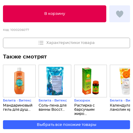
В корзину
Код:
1000206077
Характеристики товара
Также смотрят
Белита - Витекс
Белита - Витекс
Бизорюк
Белита - Вит
Мандариновый
Соль-пена для
Растирка с
Календула 
гель для душ...
ванны Восст...
барсучьим
ланолин кре
жиро...
Выбрать все похожие товары