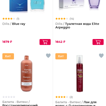
(1)
(14)
Dilis /
Blue ray
Dilis /
Туалетная вода Elite
Arpeggio
1679 ₽
1642 ₽
(2)
Белита - Витекс /
Белита - Витекс /
Лак для
Восстанавливающий
волос с D-пантенолом и