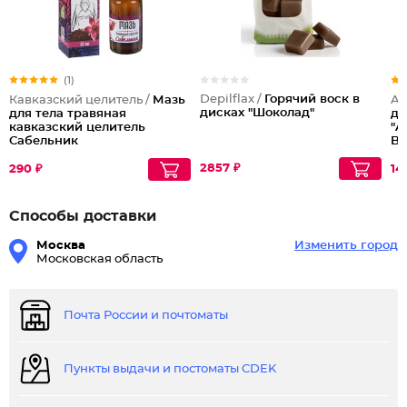
(1)
Depilflax /
Горячий воск в
Кавказский целитель /
Мазь
Ar
дисках "Шоколад"
для тела травяная
дл
кавказский целитель
"A
Сабельник
Bu
2857 ₽
290 ₽
14
Способы доставки
Москва
Изменить город
Московская область
Почта России и почтоматы
Пункты выдачи и постоматы CDEK