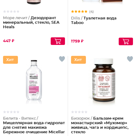
(4)
Море лечит /
Дезодорант
Dilis /
Туалетная вода
минеральный, стекло, SEA
Taboo
Heals
447 ₽
1759 ₽
Белита - Витекс /
Бизорюк /
Бальзам-крем
Мицеллярная вода-гидролат
монастырский «Мухомор»
для снятия макияжа
живица, чага и кордицепс,
Бережное очищение Micellar
стекло