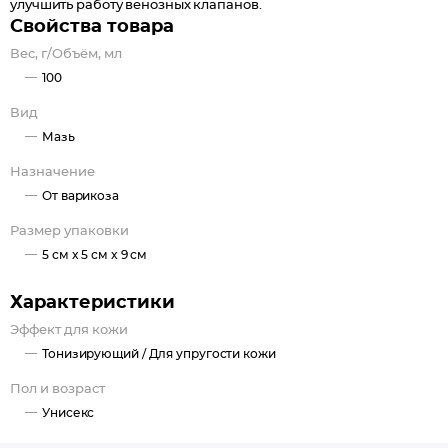
улучшить работу венозных клапанов.
Свойства товара
Вес, г/Объём, мл
100
Вид
Мазь
Назначение
От варикоза
Размер упаковки
5 см x 5 см x 9 см
Характеристики
Эффект для кожи
Тонизирующий /
Для упругости кожи
Пол и возраст
Унисекс