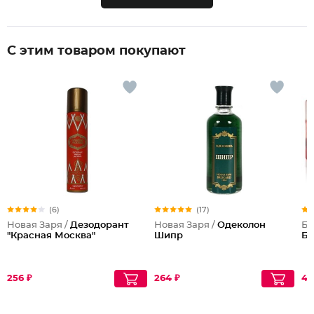
С этим товаром покупают
(6)
(17)
Новая Заря /
Дезодорант
Новая Заря /
Одеколон
Би
"Красная Москва"
Шипр
Бо
256 ₽
264 ₽
48