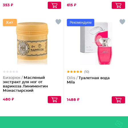
Cleansing
353 ₽
615 ₽
Рекомендуем
(10)
Бизорюк /
Масляный
Dilis /
Туалетная вода
экстракт для ног от
Mila
варикоза Линиментин
Монастырский
480 ₽
1488 ₽