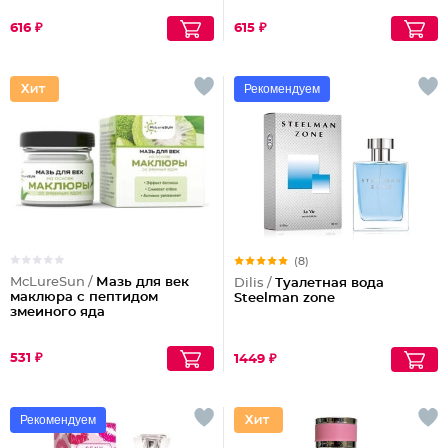
616 ₽
615 ₽
Рекомендуем
(8)
McLureSun /
Мазь для век
Dilis /
Туалетная вода
маклюра с пептидом
Steelman zone
змеиного яда
531 ₽
1449 ₽
Рекомендуем