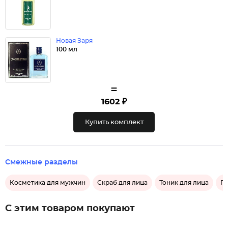
Новая Заря
100 мл
=
1602 ₽
Купить комплект
Смежные разделы
Косметика для мужчин
Скраб для лица
Тоник для лица
Пи
С этим товаром покупают