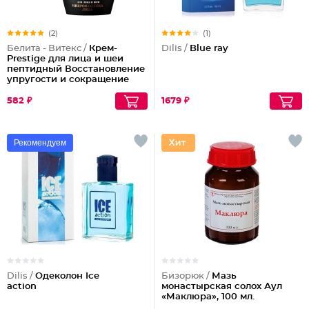
(2)
(1)
Белита - Витекс /
Крем-
Dilis /
Blue ray
Prestige для лица и шеи
пептидный Восстановление
упругости и сокращение
морщин (ночной)
582 ₽
1679 ₽
Рекомендуем
Dilis /
Одеколон Ice
Бизорюк /
Мазь
action
монастырская солох Аул
«Маклюра», 100 мл.