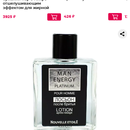
отшелушивающим
эффектом для жирной
проблемной кожи
426 ₽
3925 ₽
13