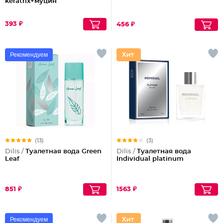
keratrix+муцин
393 ₽
456 ₽
Рекомендуем
(13)
(3)
Dilis /
Туалетная вода Green
Dilis /
Туалетная вода
Leaf
Individual platinum
851 ₽
1563 ₽
Рекомендуем