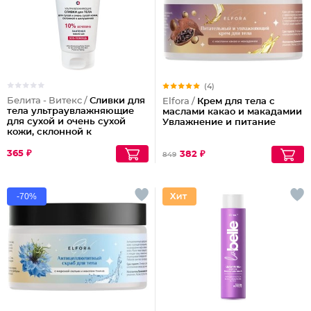
(4)
Белита - Витекс /
Сливки для
Elfora /
Крем для тела с
тела ультраувлажняющие
маслами какао и макадамии
для сухой и очень сухой
Увлажнение и питание
кожи, склонной к
шелушениям Pharmacos
Panthenol Urea
365 ₽
382 ₽
849
-70%