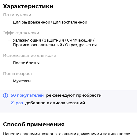
Характеристики
По типу кожи
Для раздраженной /
Для воспаленной
Эффект для кожи
Увлажняющий /
Защитный /
Смягчающий /
Противовоспалительный /
От раздражения
Использование для кожи
После бритья
Пол и возраст
Мужской
50 покупателей
рекомендуют приобрести
21 раз
добавили в список желаний
Способ применения
Нанести ладонями похлопывающими движениями на лицо после