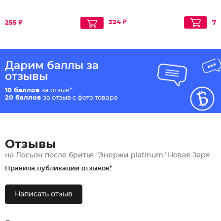
324 ₽
255 ₽
75
Дарим баллы за
отзывы
10 баллов
за отзыв*
20 баллов
за отзыв с фото товара
Отзывы
на Лосьон после бритья "Энержи platinum" Новая Заря
Правила публикации отзывов*
Написать отзыв