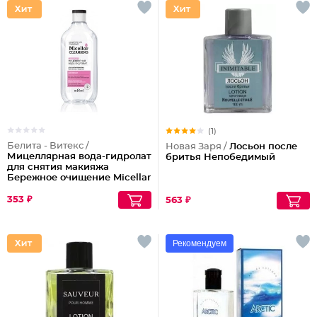
(1)
Белита - Витекс /
Новая Заря /
Лосьон после
Мицеллярная вода-гидролат
бритья Непобедимый
для снятия макияжа
Бережное очищение Micellar
Cleansing
353 ₽
563 ₽
Рекомендуем