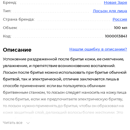
Бренд:
Новая Заря
Тип:
Лосьон для лица
Страна бренда:
Россия
Объем:
100 мл
Код:
1000013841
Описание
Нашли ошибку в описании?
Успокоение раздраженной после бритья кожи, ее смягчение,
увлажнение, и препятствие возникновению воспалений.
Лосьон после бритья можно использовать при бритье обычной
бритвой, так и электрической, отличие заключается лишь в
способе применения: если вы пользуетесь обычным
бритвенным станком, то лосьон следует наносить на кожу лица
после бритья, если же предпочитаете электрическую бритву,
то лосьон нужно применять до бритья, чтобы он образовал на
коже защитный слой, делающий волосы более жесткими. Это
способствует более легкому удалению волос и меньшей
Читать все
степени травмирования кожи.