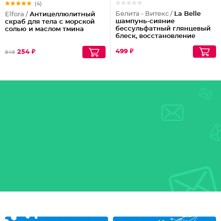
(4)
Белита - Витекс /
La Belle
Elfora /
Антицеллюлитный
шампунь-сияние
скраб для тела с морской
бессульфатный глянцевый
солью и маслом тмина
блеск, восстановление
волос шелк+пептиды
499 ₽
254 ₽
849