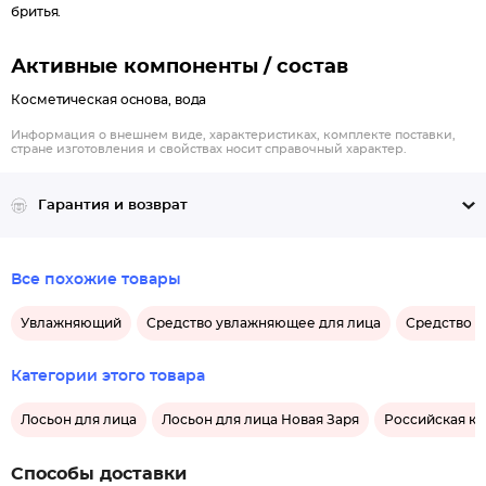
бритья.
Активные компоненты / состав
Косметическая основа, вода
Информация о внешнем виде, характеристиках, комплекте поставки,
стране изготовления и свойствах носит справочный характер.
Гарантия и возврат
Все похожие товары
Увлажняющий
Средство увлажняющее для лица
Средство з
Категории этого товара
Лосьон для лица
Лосьон для лица Новая Заря
Российская ко
Способы доставки