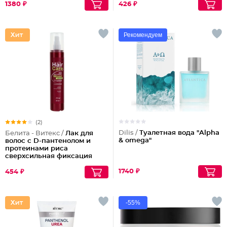
1380 ₽
426 ₽
Рекомендуем
(2)
Dilis /
Туалетная вода "Alpha
Белита - Витекс /
Лак для
& omega"
волос с D-пантенолом и
протеинами риса
сверхсильная фиксация
объем Maxi, 215 мл
1740 ₽
454 ₽
-55%