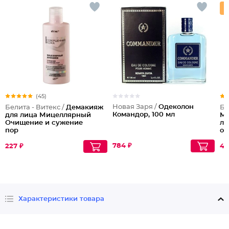
(45)
Новая Заря /
Одеколон
Белита - Витекс /
Демакияж
Бе
Командор, 100 мл
для лица Мицеллярный
Ме
Очищение и сужение
ли
пор
оч
784 ₽
227 ₽
43
Характеристики товара