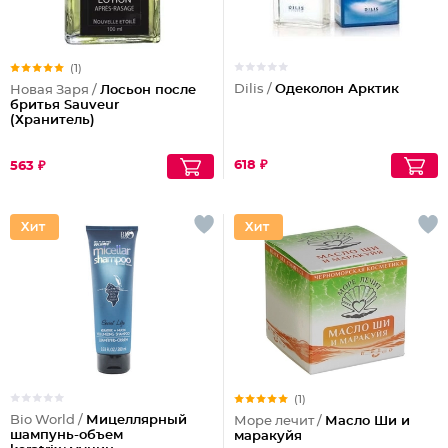
(1)
Dilis /
Одеколон Арктик
Новая Заря /
Лосьон после
бритья Sauveur
(Хранитель)
618 ₽
563 ₽
(1)
Bio World /
Мицеллярный
Море лечит /
Масло Ши и
шампунь-объем
маракуйя