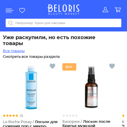
Распродажа
Акции
Новинки
Хит продаж
Все бренды
0-9
A
B
C
D
E
F
G
H
I
J
K
L
M
N
O
P
Q
R
S
T
U
V
W
Y
Z
А
Б
В
Д
З
И
М
О
К
Л
Н
П
Р
С
Т
У
Ф
Ч
Уже раскупили, но есть похожие
товары
Все товары
Смотреть все товары раздела
(1)
Бизорюк /
Лосьон после
La Roche Posay /
Лосьон для
Ko
бритья мужской
сужения пор с микро-
"М