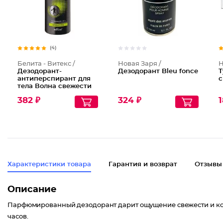
(4)
Белита - Витекс /
Новая Заря /
Н
Дезодорант-
Дезодорант Bleu fonce
Т
антиперспирант для
с
тела Волна свежести
382 ₽
324 ₽
1
Характеристики товара
Гарантия и возврат
Отзывы
Описание
Парфюмированный дезодорант дарит ощущение свежести и комф
часов.