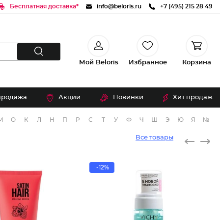
Бесплатная доставка*
info@beloris.ru
+7 (495) 215 28 49
Мой Beloris
Избранное
Корзина
продажа
Акции
Новинки
Хит продаж
М
О
К
Л
Н
П
Р
С
Т
У
Ф
Ч
Ш
Э
Ю
Я
№
Все товары
-12%