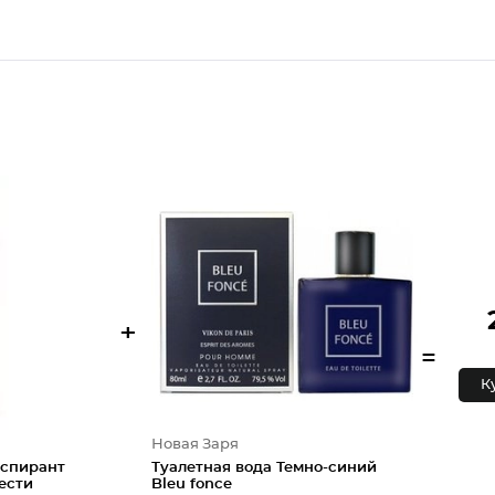
+
=
К
Новая Заря
рспирант
Туалетная вода Темно-синий
ести
Bleu fonce