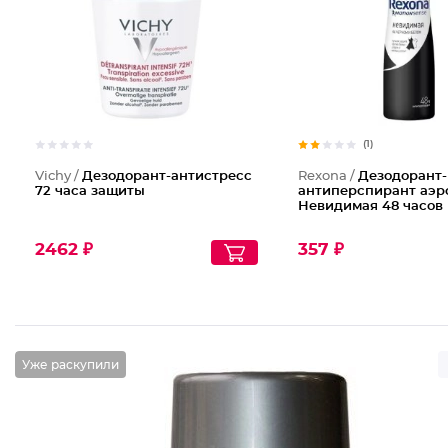
(1)
Vichy /
Дезодорант-антистресс
Rexona /
Дезодорант-
72 часа защиты
антиперспирант аэр
Невидимая 48 часов
2462 ₽
357 ₽
Уже раскупили