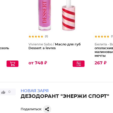
(2)
(1
Vivienne Sabo /
Масло для губ
Белита - В
озоль
Dessert a levres
ополаскив
малиновы
мечты
от 748 ₽
267 ₽
НОВАЯ ЗАРЯ
0
ДЕЗОДОРАНТ "ЭНЕРЖИ СПОРТ"
Поделиться: