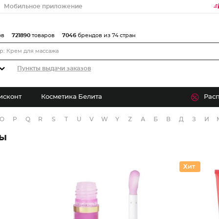
Мобильное приложение
ов
721890
товаров
7046
брендов из 74 стран
Пункты выдачи заказов
исконт
Косметика Белита
Рас
O
P
Q
R
S
T
U
V
W
Y
Z
А
Б
В
Д
З
И
ры