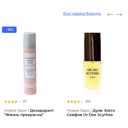
Все товары бренда
-16%
(7)
(20)
Новая Заря /
Дезодорант
Новая Заря /
Духи Злато
"Жизнь прекрасна"
Скифов Or Des Scythes