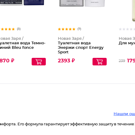
(3)
(7)
овая Заря /
Новая Заря /
Новая З
уалетная вода Темно-
Туалетная вода
Для муж
иний Bleu fonce
Энержи спорт Energy
Sport
870 ₽
2393 ₽
17
239
Нашли ош
орта. Его формула гарантирует эффективную защиту в течение