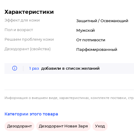
Характеристики
Эффект для кожи
Защитный /
Освежающий
Пол и возраст
Мужской
Решаем проблему кожи
От потливости
Дезодорант (свойства)
Парфюмированный
1 раз
добавили в список желаний
Информация о внешнем виде, характеристиках, комплекте поставки, стр
Категории этого товара
Дезодорант
Дезодорант Новая Заря
Уход