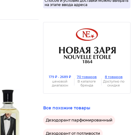
Способ и условия доставки можно выбрать
на этапе ввода адреса
179 ₽ - 2689 ₽
70 товаров
8 товаров
ценовой
В каталоге
Доступно по
диапазон
бренда
скидке
Все похожие товары
Одеколо
Дезодорант парфюмированный
Дезодорант от потливости