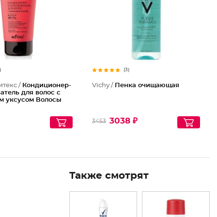
)
(3)
итекс /
Кондиционер-
Vichy /
Пенка очищающая
атель для волос с
м уксусом Волосы
3038 ₽
3453
Также смотрят