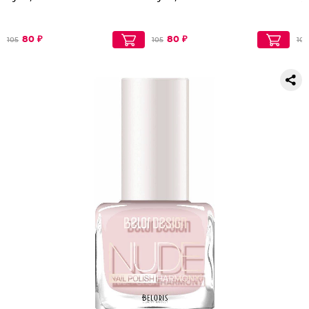
80 ₽
80 ₽
105
105
105