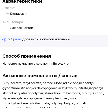
Характеристики
Эффект
Глянцевый
Типы товара
Лак для ногтей
23 раза
добавили в список желаний
Способ применения
Нанесите на чистые сухие ногти. Высушите.
Активные компоненты / состав
Butyl acetate, ethyl acetate, nitrocellulose, adipic acid/neopentyl
glycol/trimellitic anhydride copolymer, acetyl tributyl citrate, isopropyl
alcohol, acrylates copolymer, stearalkonium bentonite, n-butyl alcohol,
styrene/acrylates copolymer, benzophenone-1, silica,
trimethylpentanediyl dibenzoate, polyvinyl butyral, phthalic