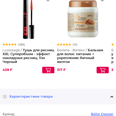
(585)
(10)
Luxvisage /
Тушь для ресниц
Белита - Витекс /
Бальзам
Бе
XXL Суперобъем - эффект
для волос питание +
ух
накладных ресниц, Тон
укрепление Яичный
жи
Черный
желток
р
439 ₽
317 ₽
30
Характеристики товара
Бренд:
Belor Design