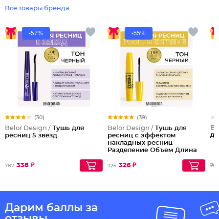
Все товары бренда
-57%
-55%
(30)
(39)
Be
Belor Design /
Тушь для
Belor Design /
Тушь для
дл
ресниц 5 звезд
ресниц с эффектом
накладных ресниц
Разделение Объем Длина
Podium extreme
338 ₽
326 ₽
799
787
725
Дарим баллы за
отзывы