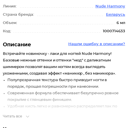
Линия:
Nude Harmony
Страна бренда:
Беларусь
Объем:
6 мл
Код:
1000714633
Описание
Нашли ошибку в описании?
Встречайте новиночку - лаки для ногтей Nude Harmony!
Базовые нежные оттенки и оттенки "нюд" с деликатным
шиммером позволят вашим ногтям всегда выглядеть
ухоженными, создавая эффект «маникюр , без маникюра».
Полупрозрачная текстура быстро приводит ногти в
порядок, прощая погрешности при нанесении.
Современная формула обеспечивает безупречно ровное
покрытие с глянцевым финишем.
Удобная кисть легко и равномерно распределяет лак по
ногтю.
Читать все