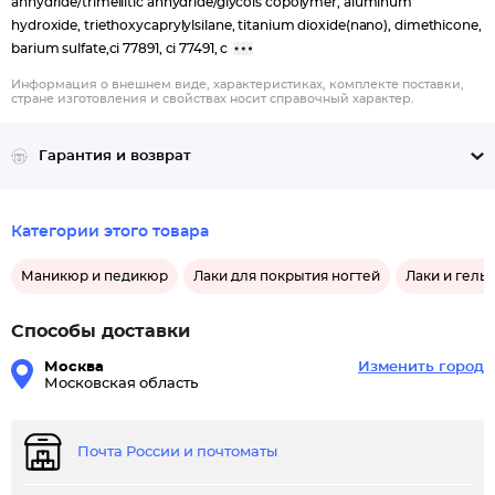
anhydride/trimellitic anhydride/glycols copolymer, aluminum
hydroxide, triethoxycaprylylsilane, titanium dioxide(nano), dimethicone,
barium sulfate,ci 77891, ci 77491, c
Информация о внешнем виде, характеристиках, комплекте поставки,
стране изготовления и свойствах носит справочный характер.
Гарантия и возврат
Категории этого товара
Маникюр и педикюр
Лаки для покрытия ногтей
Лаки и гель-
Способы доставки
Москва
Изменить город
Московская область
Почта России и почтоматы