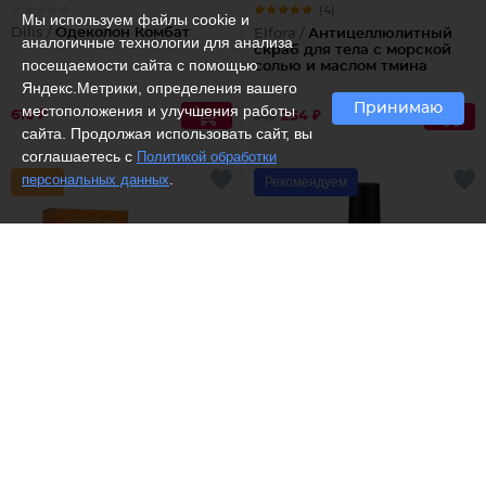
(4)
Мы используем файлы cookie и
Dilis /
Одеколон Комбат
Elfora /
Антицеллюлитный
аналогичные технологии для анализа
скраб для тела с морской
посещаемости сайта с помощью
солью и маслом тмина
Яндекс.Метрики, определения вашего
Принимаю
местоположения и улучшения работы
616 ₽
254 ₽
849
сайта. Продолжая использовать сайт, вы
соглашаетесь с
Политикой обработки
.
персональных данных
Рекомендуем
(8)
(8)
Dilis /
Туалетная вода Unique
Luxvisage /
Лак для ногтей
sunny
3D Holographic
1380 ₽
от 339 ₽