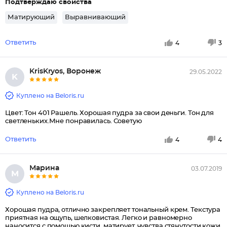
Подтверждаю свойства
Матирующий
Выравнивающий
Ответить
4
3
KrisKryos, Воронеж
29.05.2022
K
Куплено на Beloris.ru
Цвет: Тон 401 Рашель. Хорошая пудра за свои деньги. Тон для
светленьких.Мне понравилась. Советую
Ответить
4
4
Марина
03.07.2019
М
Куплено на Beloris.ru
Хорошая пудра, отлично закрепляет тональный крем. Текстура
приятная на ощупь, шелковистая. Легко и равномерно
наносится с помощью кисти, матирует, чувства стянутости кожи