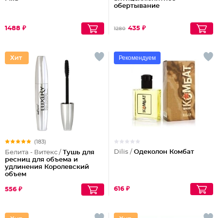
обертывание
1488 ₽
435 ₽
1280
Рекомендуем
(183)
Dilis /
Одеколон Комбат
Белита - Витекс /
Тушь для
ресниц для объема и
удлинения Королевский
объем
616 ₽
556 ₽