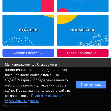
ИГРУШКИ
КОСМЕТИКА
Условия доставки
Товары со скидкой
Мы используем файлы cookie и
аналогичные технологии для анализа
посещаемости сайта с помощью
С нами выгодно
Яндекс.Метрики, определения вашего
Принимаю
местоположения и улучшения работы
Распродажа
сайта. Продолжая использовать сайт, вы
Акции
соглашаетесь с
Политикой обработки
Новинки
.
персональных данных
Лидер продаж