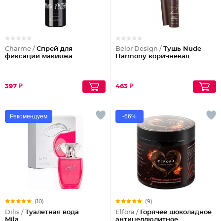
Charme /
Спрей для
Belor Design /
Тушь Nude
фиксации макияжа
Harmony коричневая
397 ₽
463 ₽
Рекомендуем
-66%
(10)
(9)
Dilis /
Туалетная вода
Elfora /
Горячее шоколадное
Mila
антицеллюлитное