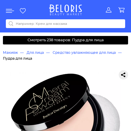
Распродажа
Акции
Новинки
Хит продаж
Все бренды
0-9
A
B
C
D
E
F
G
H
I
J
K
L
M
N
O
P
Q
R
S
T
U
V
W
Y
Z
А
Б
В
Д
З
И
М
О
К
Л
Н
П
Р
С
Т
У
Ф
Ч
Смотреть 238 товаров: Пудра для лица
Макияж
Для лица
Средство увлажняющее для лица
Пудра для лица