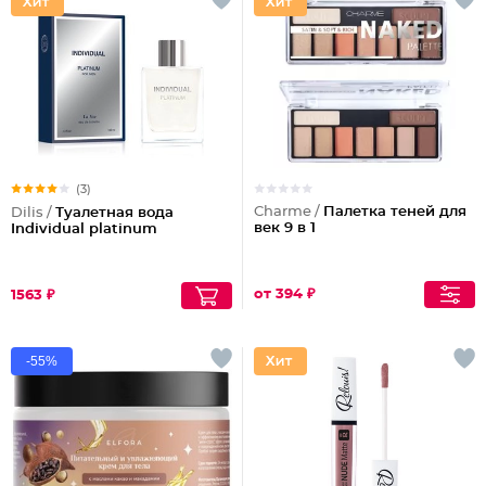
(3)
Charme /
Палетка теней для
Dilis /
Туалетная вода
век 9 в 1
Individual platinum
от 394 ₽
1563 ₽
-55%