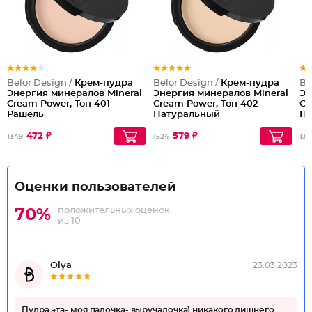
Belor Design /
Крем-пудра
Belor Design /
Крем-пудра
Be
Энергия минералов Mineral
Энергия минералов Mineral
Эн
Cream Power, Тон 401
Cream Power, Тон 402
Cr
Рашель
Натуральный
Не
472 ₽
579 ₽
1349
1524
139
Оценки пользователей
положительных оценок
70%
из 10
Olya
23.03.2023
Пудра эта- моя палочка- выручалочка) никакого лишнего