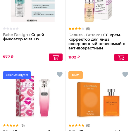
(5)
Belor Design /
Спрей-
Белита - Витекс /
СС крем-
фиксатор Mist Fix
корректор для лица
совершенный невесомый с
антивозрастным
действием
577 ₽
1102 ₽
Рекомендуем
(6)
(8)