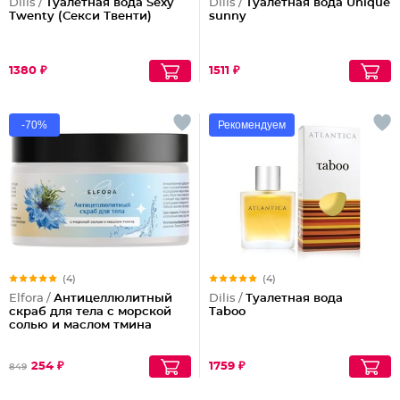
Dilis /
Туалетная вода Sexy
Dilis /
Туалетная вода Unique
Twenty (Секси Твенти)
sunny
1380 ₽
1511 ₽
-70%
Рекомендуем
(4)
(4)
Elfora /
Антицеллюлитный
Dilis /
Туалетная вода
скраб для тела с морской
Taboo
солью и маслом тмина
254 ₽
1759 ₽
849