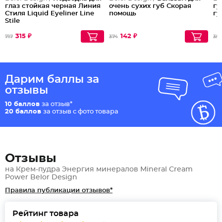
глаз стойкая черная Линия
очень сухих губ Скорая
гу
Стиля Liquid Eyeliner Line
помощь
гу
Stile
315 ₽
142 ₽
717
374
359
Дарим баллы за
отзывы
10 баллов
за отзыв*
20 баллов
за отзыв с фото товара
Отзывы
на Крем-пудра Энергия минералов Mineral Cream
Power Belor Design
Правила публикации отзывов*
Рейтинг товара