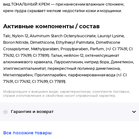
вид.ТОНАЛЬНЫЙ КРЕМ — при нанесении влажным спонжем,
крем-пудра скрывает мелкие недостатки кожи и морщинки.
Активные компоненты / состав
Talc, Nylon-12, Aluminum Starch Octenylsuccinate, Lauroyl Lysine,
Boron Nitride, Dimethicone, Ethylhexyl Palmitate, Dimethicone
Crosspolymer, Methylparaben, Propylparaben, Parfum, (+/- CI 77491, CI
77492, CI 77499, CI 77891). Тальк, нейлон-12, октенилсукцинат
алюминиевого крахмала, Лауроиллизин, нитрид бора, Диметикон,
этилгексилпальмитат, перекрестный полимер диметикона,
Метилпарабен, Пропилпарабен, парфюмированная вода (+/- CI
77491, CI 77492, CI 77499, CI 77891).
Информация о внешнем виде, характеристиках, комплекте поставки,
стране изготовления и свойствах носит справочный характер.
Гарантия и возврат
Все похожие товары