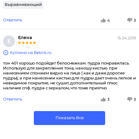
Выравнивающий
Ответить
4
3
Елена
15.04.2019
Е
Куплено на Beloris.ru
тон 401 хорошо подойдет белоснежкам. пудра понравилась.
Использую для закрепления тона, наношу кистью. при
нанесением спонжем видно на лице ( как и даже дорогие
пудры), а при нанесении кистью для пудры дает очень легкое и
невидимое покрытие, не сушит, дополнительный плюс
наличие спф. пудра с зеркалом, что тоже приятно.
Ответить
3
3
Показать Все