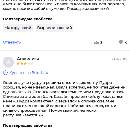
у меня не было после неё. Упаковка компактная, есть зеркало,
можно носить с собой в сумочке. Расход экономичный
Подтверждаю свойства
Матирующий
Выравнивающий
Ответить
3
4
Анжелика
17.04.2019
А
Куплено на Beloris.ru
Оценила уже пудру и решила внести свою лепту. Пудра
хорошая, но не идеальная. Взяла вслепую, не почитав даже ни
одного отзыва. Оттенок оказался темнее, чем предполагалось.
Снимаю за это один балл. Дизайн простенький, тут хвастаться
нечем. Пудра компактная, с зеркалом и спонжиком. Мне
нравится именно такой вариант. Набирается легко, хоть и
сильно спрессованная. Помол мелкий, неплохо
растушевывается
Подтверждаю свойства