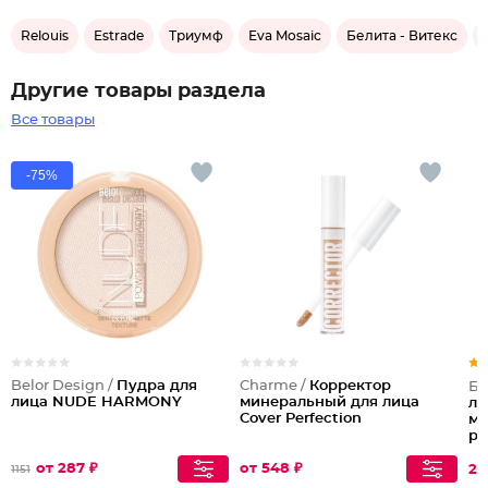
Relouis
Estrade
Триумф
Eva Mosaic
Белита - Витекс
Другие товары раздела
Все товары
-75%
Belor Design /
Пудра для
Charme /
Корректор
Бе
лица NUDE HARMONY
минеральный для лица
ли
Cover Perfection
ми
ре
от 287 ₽
от 548 ₽
25
1151