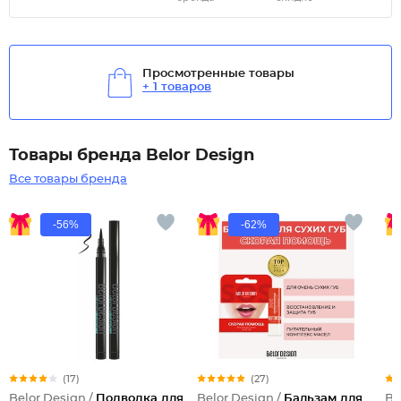
Просмотренные товары
+ 1 товаров
Товары бренда Belor Design
Все товары бренда
-56%
-62%
(17)
(27)
Belor Design /
Подводка для
Belor Design /
Бальзам для
Be