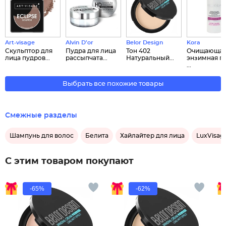
Art-visage
Alvin D’or
Belor Design
Kora
Скульптор для
Пудра для лица
Тон 402
Очищающа
лица пудров...
рассыпчата...
Натуральный...
энзимная п
...
Выбрать все похожие товары
Смежные разделы
Шампунь для волос
Белита
Хайлайтер для лица
LuxVisag
С этим товаром покупают
-65%
-62%