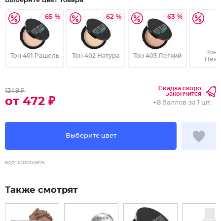
Выберите цвет товара
-65 %
-62 %
-63 %
Тон 
Тон 401 Рашель
Тон 402 Натура
Тон 403 Легкий
Неж
Скидка скоро
1349 ₽
закончится
от 472 ₽
+
8 баллов
за 1 шт.
Выберите цвет
Код:
100003875
Также смотрят