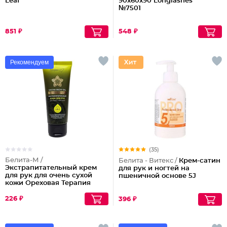
Leaf
90x60x90 Longlashes
№7501
851 ₽
548 ₽
Рекомендуем
(35)
Белита-М /
Белита - Витекс /
Крем-сатин
Экстрапитательный крем
для рук и ногтей на
для рук для очень сухой
пшеничной основе 5J
кожи Ореховая Терапия
226 ₽
396 ₽