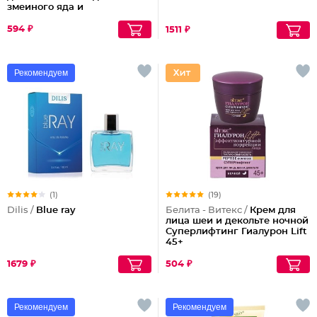
змеиного яда и
антиоксидантами
594 ₽
1511 ₽
Рекомендуем
(1)
(19)
Dilis /
Blue ray
Белита - Витекс /
Крем для
лица шеи и декольте ночной
Суперлифтинг Гиалурон Lift
45+
1679 ₽
504 ₽
Рекомендуем
Рекомендуем