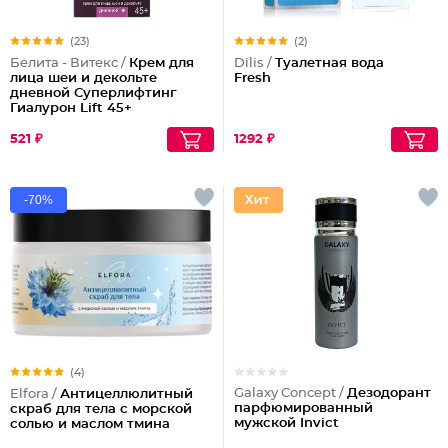
(23)
(2)
Белита - Витекс /
Крем для
Dilis /
Туалетная вода
лица шеи и декольте
Fresh
дневной Суперлифтинг
Гиалурон Lift 45+
521 ₽
1292 ₽
-70%
(4)
Galaxy Concept /
Дезодорант
Elfora /
Антицеллюлитный
парфюмированный
скраб для тела с морской
мужской Invict
солью и маслом тмина