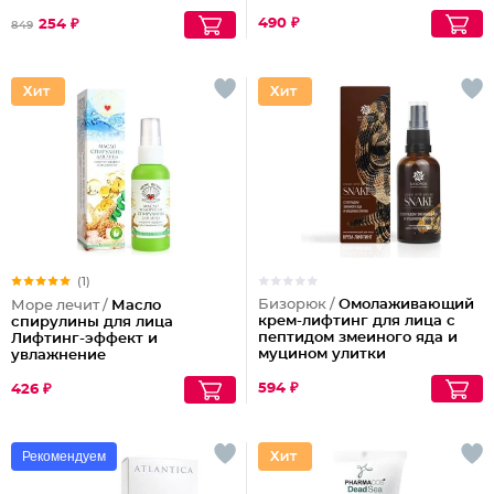
490 ₽
254 ₽
849
(1)
Бизорюк /
Омолаживающий
Море лечит /
Масло
крем-лифтинг для лица с
спирулины для лица
пептидом змеиного яда и
Лифтинг-эффект и
муцином улитки
увлажнение
594 ₽
426 ₽
Рекомендуем