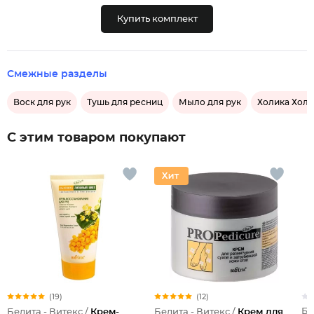
Купить комплект
Смежные разделы
Воск для рук
Тушь для ресниц
Мыло для рук
Холика Холи
С этим товаром покупают
(19)
(12)
Бе
Белита - Витекс /
Крем-
Белита - Витекс /
Крем для