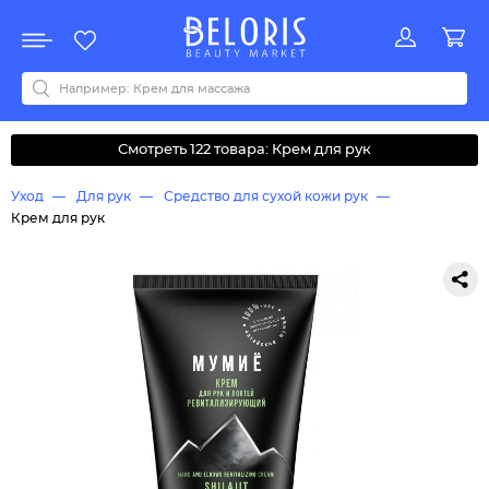
Распродажа
Акции
Новинки
Хит продаж
Все бренды
0-9
A
B
C
D
E
F
G
H
I
J
K
L
M
N
O
P
Q
R
S
T
U
V
W
Y
Z
А
Б
В
Д
З
И
М
О
К
Л
Н
П
Р
С
Т
У
Ф
Ч
Смотреть 122 товара: Крем для рук
Уход
Для рук
Средство для сухой кожи рук
Крем для рук