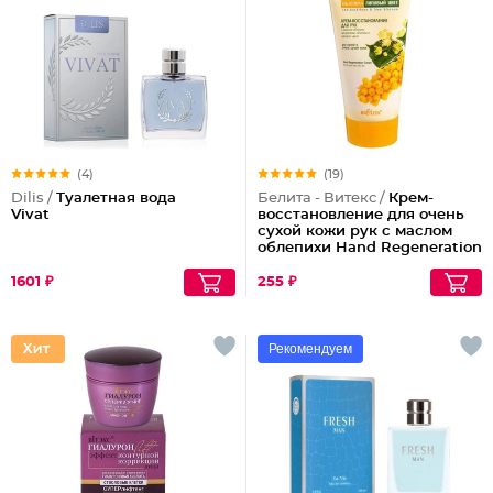
(4)
(19)
Dilis /
Туалетная вода
Белита - Витекс /
Крем-
Vivat
восстановление для очень
сухой кожи рук с маслом
облепихи Hand Regeneration
Cream for Dry and Dry Very
Skin
1601 ₽
255 ₽
Рекомендуем