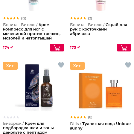
(12)
(2)
Белита - Витекс /
Крем-
Белита - Витекс /
Скраб для
компресс для ног с
рук с косточками
мочевиной против трещин,
абрикоса
мозолей и натоптышей
174 ₽
173 ₽
(8)
Бизорюк /
Крем для
Dilis /
Туалетная вода Unique
подбородка шеи и зоны
sunny
декольте с пептидом