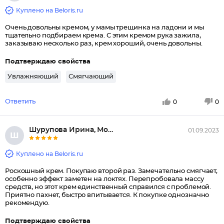
Куплено на Beloris.ru
Очень довольны кремом, у мамы трещинка на ладони и мы
тщательно подбираем крема. С этим кремом рука зажила,
заказываю несколько раз, крем хороший, очень довольны.
Подтверждаю свойства
Увлажняющий
Смягчающий
Ответить
0
0
Шурупова Ирина, Москва
01.09.2023
Ш
Куплено на Beloris.ru
Роскошный крем. Покупаю второй раз. Замечательно смягчает,
особенно эффект заметен на локтях. Перепробовала массу
средств, но этот крем единственный справился с проблемой.
Приятно пахнет, быстро впитывается. К покупке однозначно
рекомендую.
Подтверждаю свойства