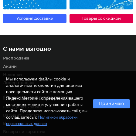
Условия доставки
Товары со скидкой
С нами выгодно
Распродажа
Акции
Новинки
Мы используем файлы cookie и
Лидер продаж
аналогичные технологии для анализа
посещаемости сайта с помощью
Помощь и поддержка
Яндекс.Метрики, определения вашего
Принимаю
местоположения и улучшения работы
Как сделать заказ
сайта. Продолжая использовать сайт, вы
Варианты оплаты
соглашаетесь с
Политикой обработки
.
персональных данных
Варианты доставки
Возврат и гарантия