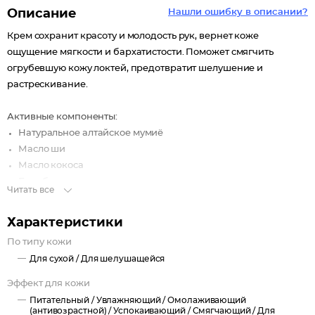
Описание
Нашли ошибку в описании?
Крем сохранит красоту и молодость рук, вернет коже
ощущение мягкости и бархатистости. Поможет смягчить
огрубевшую кожу локтей, предотвратит шелушение и
растрескивание.
Активные компоненты:
Натуральное алтайское мумиё
Масло ши
Масло кокоса
Бисаболол
Читать все
Витамин Е
Д-пантенол
Характеристики
Аллантоин
По типу кожи
Действие:
Для сухой /
Для шелушащейся
Смягчает и увлажняет кожу рук
Эффект для кожи
насыщает питательными элементами
Питательный /
Увлажняющий /
Омолаживающий
предохраняет кожу от преждевременного старения
(антивозрастной) /
Успокаивающий /
Смягчающий /
Для