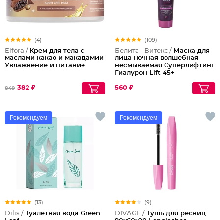
(4)
(109)
Elfora /
Крем для тела с
Белита - Витекс /
Маска для
маслами какао и макадамии
лица ночная волшебная
Увлажнение и питание
несмываемая Суперлифтинг
Гиалурон Lift 45+
382 ₽
560 ₽
849
Рекомендуем
Рекомендуем
(13)
(9)
Dilis /
Туалетная вода Green
DIVAGE /
Тушь для ресниц