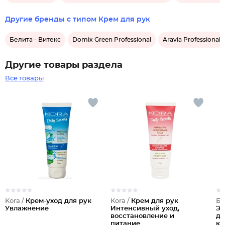
Другие бренды с типом Крем для рук
Белита - Витекс
Domix Green Professional
Aravia Professional
Другие товары раздела
Все товары
Kora /
Крем-уход для рук
Kora /
Крем для рук
Бе
Увлажнение
Интенсивный уход,
Эк
восстановление и
дл
питание
ко