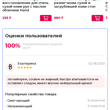
ру
восстановление для очень
размягчения сухой и
Ch
сухой кожи рук с маслом
загрубевшей кожи стоп
Cr
облепихи Hand
Regeneration Cream for Dry
and Dry Very Skin
27
255 ₽
680 ₽
Оценки пользователей
положительных оценок
100%
из 9
Екатерина
02.08.2020
легкий крем, сосвем не жирный, быстро впитывается и не
оставляет следом, имеет вполне нейтральный аромат
Популярные свойства товара
6 клиентов
- Смягчающий
5 клиентов
- Увлажняющий