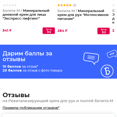
(1)
Белита-М /
Минеральный
Бе
Белита-М /
Минеральный
дневной крем для лица
Эк
крем для рук "Интенсивное
"Экспресс-лифтинг"
дл
питание"
ко
541 ₽
22
284 ₽
Дарим баллы за
отзывы
10 баллов
за отзыв*
20 баллов
за отзыв с фото товара
Отзывы
на Ревитализирующий крем для рук и локтей Белита-М
Правила публикации отзывов*