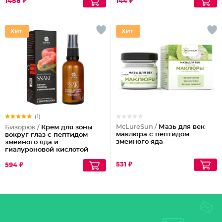
1488 ₽
144 ₽
(1)
McLureSun /
Мазь для век
Бизорюк /
Крем для зоны
маклюра с пептидом
вокруг глаз с пептидом
змеиного яда
змеиного яда и
гиалуроновой кислотой
531 ₽
594 ₽