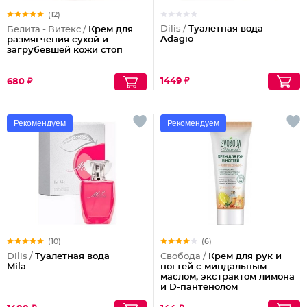
(12)
Dilis /
Туалетная вода
Белита - Витекс /
Крем для
Adagio
размягчения сухой и
загрубевшей кожи стоп
1449 ₽
680 ₽
Рекомендуем
Рекомендуем
(10)
(6)
Dilis /
Туалетная вода
Свобода /
Крем для рук и
Mila
ногтей с миндальным
маслом, экстрактом лимона
и D-пантенолом