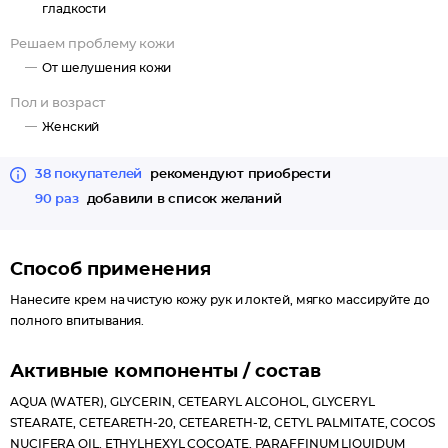
придает гладкость и бархатистость
гладкости
оказывает заживляющее и успокаивающее действие
Решаем проблему кожи
От шелушения кожи
Пол и возраст
Женский
38 покупателей
рекомендуют приобрести
90 раз
добавили в список желаний
Способ применения
Нанесите крем на чистую кожу рук и локтей, мягко массируйте до
полного впитывания.
Активные компоненты / состав
AQUA (WATER), GLYCERIN, CETEARYL ALCOHOL, GLYCERYL
STEARATE, CETEARETH-20, CETEARETH-12, CETYL PALMITATE, COCOS
NUCIFERA OIL, ETHYLHEXYL COCOATE, PARAFFINUM LIQUIDUM