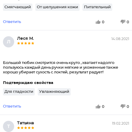
Смягчающий
От шелушения кожи
Питательный
Ответить
0
0
Леся М.
14.08.2021
Л
Большой тюбик смотрится очень круто , хватает надолго
пользуюсь каждый день ручки мягкие и ухоженные также
хорошо убирает сухость с локтей, результат радует!
Подтверждаю свойства
Для гладкости
Увлажняющий
Ответить
0
0
Татьяна
19.02.2021
Т