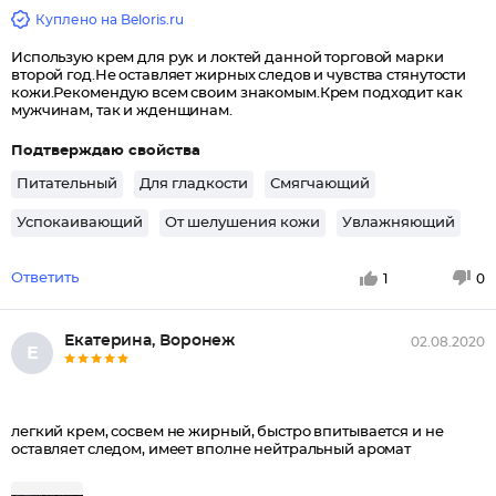
Куплено на Beloris.ru
Использую крем для рук и локтей данной торговой марки
второй год.Не оставляет жирных следов и чувства стянутости
кожи.Рекомендую всем своим знакомым.Крем подходит как
мужчинам, так и жденщинам.
Подтверждаю свойства
Питательный
Для гладкости
Смягчающий
Успокаивающий
От шелушения кожи
Увлажняющий
Ответить
1
0
Екатерина, Воронеж
02.08.2020
Е
легкий крем, сосвем не жирный, быстро впитывается и не
оставляет следом, имеет вполне нейтральный аромат