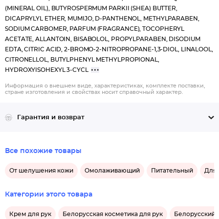
(MINERAL OIL), BUTYROSPERMUM PARKII (SHEA) BUTTER,
DICAPRYLYL ETHER, MUMIJO, D-PANTHENOL, METHYLPARABEN,
SODIUM CARBOMER, PARFUM (FRAGRANCE), TOCOPHERYL
ACETATE, ALLANTOIN, BISABOLOL, PROPYLPARABEN, DISODIUM
EDTA, CITRIC ACID, 2-BROMO-2-NITROPROPANE-1,3-DIOL, LINALOOL,
CITRONELLOL, BUTYLPHENYL METHYLPROPIONAL,
HYDROXYISOHEXYL 3-CYCL
Информация о внешнем виде, характеристиках, комплекте поставки,
стране изготовления и свойствах носит справочный характер.
Гарантия и возврат
Все похожие товары
От шелушения кожи
Омолаживающий
Питательный
Для 
Категории этого товара
Крем для рук
Белорусская косметика для рук
Белорусский 