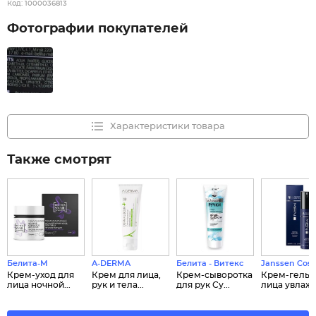
Код:
1000036813
Фотографии покупателей
Характеристики товара
Также смотрят
Белита-М
A-DERMA
Белита - Витекс
Janssen Cos
Крем-уход для
Крем для лица,
Крем-сыворотка
Крем-гель 
лица ночной...
рук и тела...
для рук Су...
лица увлажн.