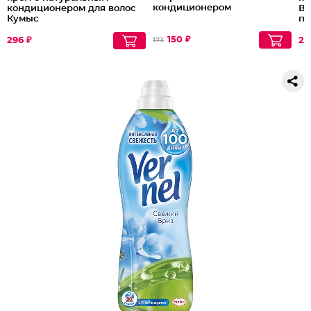
кондиционером
кондиционером для волос
Во
Кумыс
пи
150 ₽
296 ₽
26
173