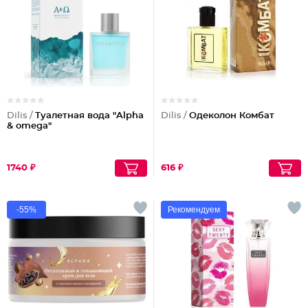
Dilis /
Туалетная вода "Alpha
Dilis /
Одеколон Комбат
& omega"
1740 ₽
616 ₽
-55%
Рекомендуем