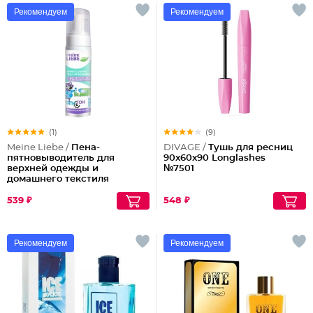
Рекомендуем
Рекомендуем
(1)
(9)
Meine Liebe /
Пена-
DIVAGE /
Тушь для ресниц
пятновыводитель для
90x60x90 Longlashes
верхней одежды и
№7501
домашнего текстиля
универсальная ПятноГон
539 ₽
548 ₽
Рекомендуем
Рекомендуем