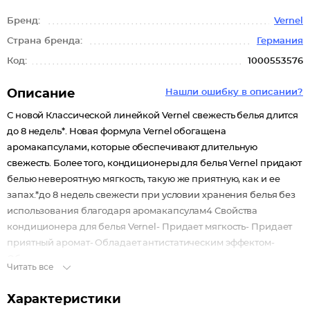
Бренд:
Vernel
Страна бренда:
Германия
Код:
1000553576
Описание
Нашли ошибку в описании?
С новой Классической линейкой Vernel свежесть белья длится
до 8 недель*. Новая формула Vernel обогащена
аромакапсулами, которые обеспечивают длительную
свежесть. Более того, кондиционеры для белья Vernel придают
белью невероятную мягкость, такую же приятную, как и ее
запах.*до 8 недель свежести при условии хранения белья без
использования благодаря аромакапсулам4 Свойства
кондиционера для белья Vernel- Придает мягкость- Придает
приятный аромат- Обладает антистатическим эффектом-
Облегчает глажение
Читать все
Характеристики