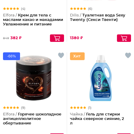
(4)
(6)
Elfora /
Крем для тела с
Dilis /
Туалетная вода Sexy
маслами какао и макадамии
Twenty (Секси Твенти)
Увлажнение и питание
382 ₽
1380 ₽
849
-66%
(9)
(1)
Elfora /
Горячее шоколадное
Чайка /
Гель для стирки
антицеллюлитное
чайка северное сияние, 2
обертывание
л