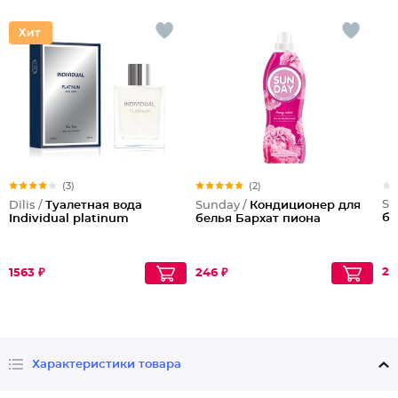
(3)
(2)
Su
Dilis /
Туалетная вода
Sunday /
Кондиционер для
бе
Individual platinum
белья Бархат пиона
24
1563 ₽
246 ₽
Характеристики товара