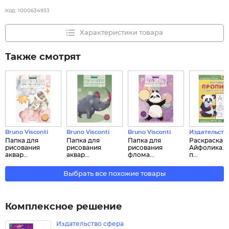
Код:
1000634933
Характеристики товара
Также смотрят
Bruno Visconti
Bruno Visconti
Bruno Visconti
Издательств
Папка для
Папка для
Папка для
Раскраска
рисования
рисования
рисования
Айфолика. 
аквар...
аквар...
флома...
п...
Выбрать все похожие товары
Комплексное решение
Издательство сфера