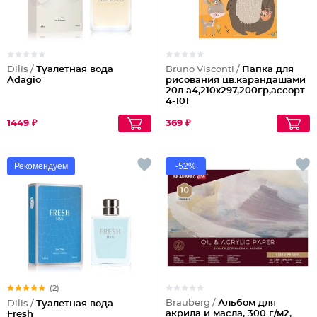
Dilis /
Туалетная вода
Bruno Visconti /
Папка для
Adagio
рисования цв.карандашами
20л а4,210х297,200гр,ассорт
4-101
1449 ₽
369 ₽
Рекомендуем
-52%
(2)
Brauberg /
Альбом для
Dilis /
Туалетная вода
акрила и масла, 300 г/м2,
Fresh