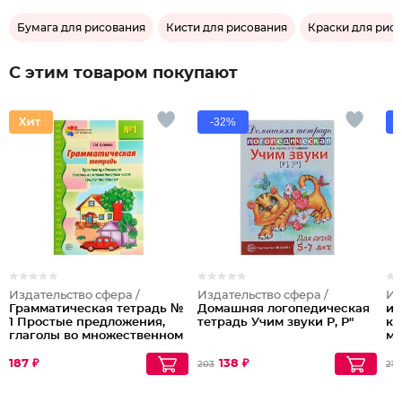
Бумага для рисования
Кисти для рисования
Краски для рис
С этим товаром покупают
-32%
Издательство сфера /
Издательство сфера /
Из
Грамматическая тетрадь №
Домашняя логопедическая
иг
1 Простые предложения,
тетрадь Учим звуки Р, Р"
кр
глаголы во множественном
му
числе, существительные
ху
де
187 ₽
138 ₽
203
218
шк