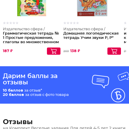
Издательство сфера /
Издательство сфера /
Из
Грамматическая тетрадь №
Домашняя логопедическая
иг
1 Простые предложения,
тетрадь Учим звуки Р, Р"
кр
глаголы во множественном
му
числе, существительные
ху
де
187 ₽
138 ₽
203
218
шк
Дарим баллы за
отзывы
10 баллов
за отзыв*
20 баллов
за отзыв с фото товара
Отзывы
на Комплект Веселые задания Для детей 4-5 лет 2 книги