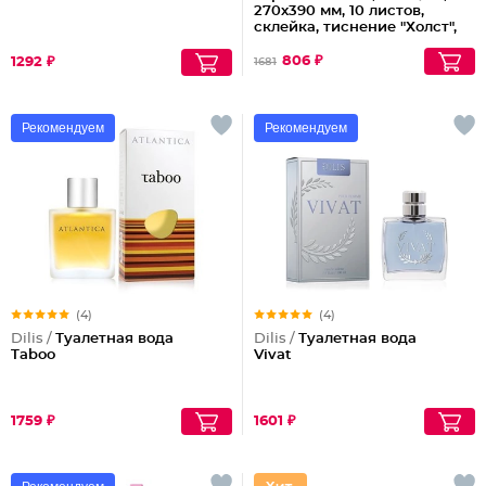
270х390 мм, 10 листов,
склейка, тиснение "Холст",
Brauberg ART Premiere,
113268
806 ₽
1292 ₽
1681
Рекомендуем
Рекомендуем
(4)
(4)
Dilis /
Туалетная вода
Dilis /
Туалетная вода
Taboo
Vivat
1759 ₽
1601 ₽