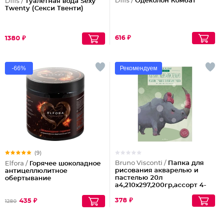
Dilis /
Одеколон Комбат
Dilis /
Туалетная вода Sexy
Twenty (Секси Твенти)
616 ₽
1380 ₽
-66%
Рекомендуем
(9)
Bruno Visconti /
Папка для
Elfora /
Горячее шоколадное
рисования акварелью и
антицеллюлитное
пастелью 20л
обертывание
а4,210х297,200гр,ассорт 4-
107
378 ₽
435 ₽
1280