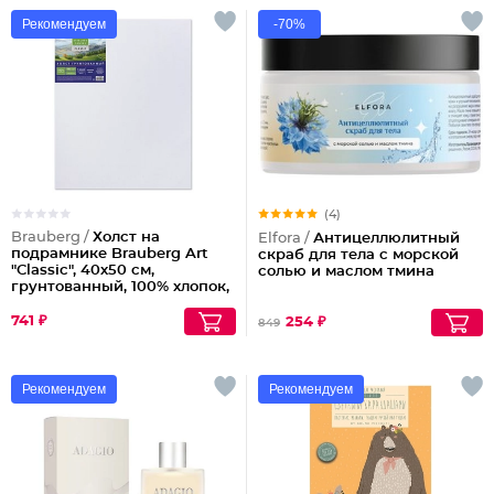
Рекомендуем
-70%
(4)
Brauberg /
Холст на
Elfora /
Антицеллюлитный
подрамнике Brauberg Art
скраб для тела с морской
"Classic", 40х50 см,
солью и маслом тмина
грунтованный, 100% хлопок,
крупное зерно
741 ₽
254 ₽
849
Рекомендуем
Рекомендуем