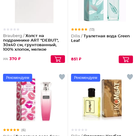
(13)
Brauberg /
Холст на
Dilis /
Туалетная вода Green
подрамнике ART "DEBUT",
Leaf
30х40 см, грунтованный,
100% хлопок, мелкое
зерно
Партия по 2шт
370 ₽
851 ₽
771
Рекомендуем
Рекомендуем
(6)