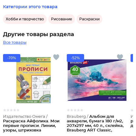
Категории этого товара
Хобби и творчество
Рисование
Раскраски
Другие товары раздела
Все товары
-70%
-52%
Издательство Омега /
Brauberg /
Альбом для
Из
Раскраска Айфолика. Мои
акварели, бумага 180 г/м2,
ри
первые прописи. Линии,
207х297 мм, 40 л., склейка,
де
узоры, штриховка
Brauberg ART Classic,
105929