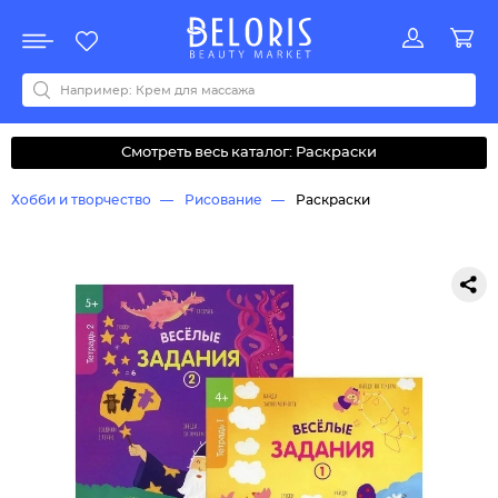
Распродажа
Акции
Новинки
Хит продаж
Все бренды
0-9
A
B
C
D
E
F
G
H
I
J
K
L
M
N
O
P
Q
R
S
T
U
V
W
Y
Z
А
Б
В
Д
З
И
М
О
К
Л
Н
П
Р
С
Т
У
Ф
Ч
Смотреть весь каталог: Раскраски
Хобби и творчество
Рисование
Раскраски