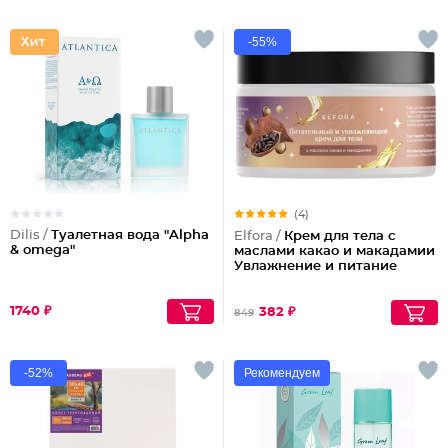
-55%
(4)
Dilis /
Туалетная вода "Alpha
Elfora /
Крем для тела с
& omega"
маслами какао и макадамии
Увлажнение и питание
1740 ₽
382 ₽
849
-52%
Рекомендуем