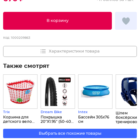
В корзину
Код:
1000209863
Характеристики товара
Также смотрят
Trix
Dream Bike
Intex
Шлем
Корзина для
Покрышка
Бассейн 305х76
боксёрский
детского вело...
20"X1.95" (50-40...
см
тренирово...
Выбрать все похожие товары