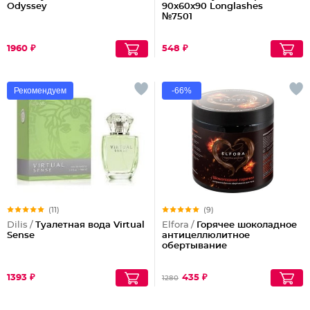
Odyssey
90x60x90 Longlashes
№7501
1960 ₽
548 ₽
Рекомендуем
-66%
(11)
(9)
Dilis /
Туалетная вода Virtual
Elfora /
Горячее шоколадное
Sense
антицеллюлитное
обертывание
1393 ₽
435 ₽
1280