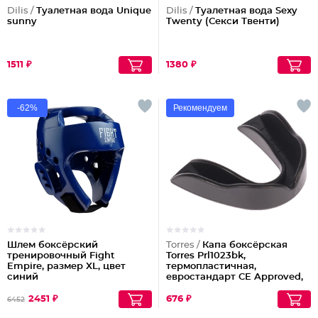
Dilis /
Туалетная вода Unique
Dilis /
Туалетная вода Sexy
sunny
Twenty (Секси Твенти)
1511 ₽
1380 ₽
-62%
Рекомендуем
Шлем боксёрский
Torres /
Капа боксёрская
тренировочный Fight
Torres Prl1023bk,
Empire, размер XL, цвет
термопластичная,
синий
евростандарт CE Approved,
цвет чёрный
2451 ₽
676 ₽
6452