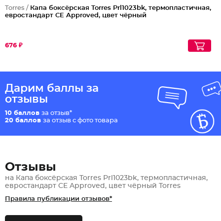
Torres /
Капа боксёрская Torres Prl1023bk, термопластичная,
евростандарт CE Approved, цвет чёрный
676 ₽
Дарим баллы за
отзывы
10 баллов
за отзыв*
20 баллов
за отзыв с фото товара
Отзывы
на Капа боксёрская Torres Prl1023bk, термопластичная,
евростандарт CE Approved, цвет чёрный Torres
Правила публикации отзывов*