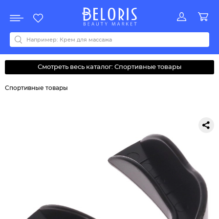
Распродажа
Акции
Новинки
Хит продаж
Все бренды
0-9
A
B
C
D
E
F
G
H
I
J
K
L
M
N
O
P
Q
R
S
T
U
V
W
Y
Z
А
Б
В
Д
З
И
М
О
К
Л
Н
П
Р
С
Т
У
Ф
Ч
Смотреть весь каталог: Спортивные товары
Спортивные товары