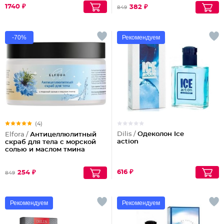
1740 ₽
382 ₽
849
-70%
Рекомендуем
(4)
Dilis /
Одеколон Ice
Elfora /
Антицеллюлитный
action
скраб для тела с морской
солью и маслом тмина
616 ₽
254 ₽
849
Рекомендуем
Рекомендуем