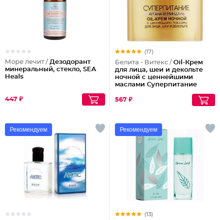
(17)
Море лечит /
Дезодорант
Белита - Витекс /
Oil-Крем
минеральный, стекло, SEA
для лица, шеи и декольте
Heals
ночной с ценнейшими
маслами Суперпитание
Аргана и миндаль
447 ₽
567 ₽
Рекомендуем
Рекомендуем
(13)