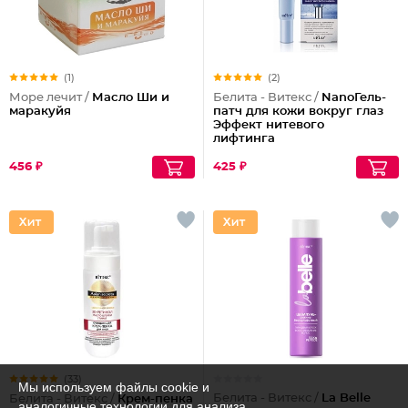
(1)
(2)
Море лечит /
Масло Ши и
Белита - Витекс /
NanoГель-
маракуйя
патч для кожи вокруг глаз
Эффект нитевого
лифтинга
456 ₽
425 ₽
(33)
Мы используем файлы cookie и
Белита - Витекс /
La Belle
Белита - Витекс /
Крем-пенка
аналогичные технологии для анализа