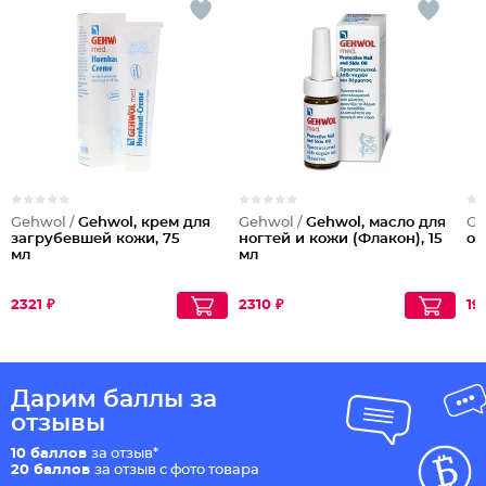
Gehwol /
Gehwol, крем для
Gehwol /
Gehwol, масло для
Ge
загрубевшей кожи, 75
ногтей и кожи (Флакон), 15
от
мл
мл
2321 ₽
2310 ₽
19
Дарим баллы за
отзывы
10 баллов
за отзыв*
20 баллов
за отзыв с фото товара