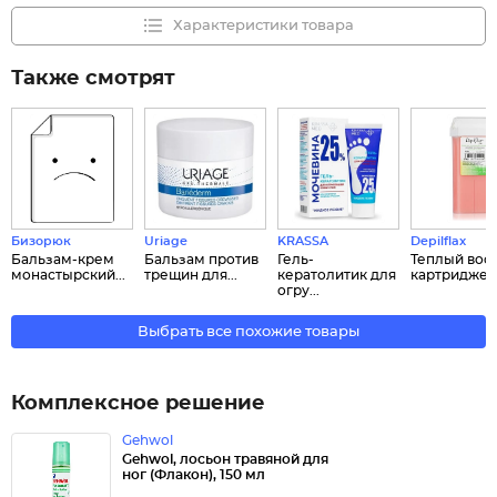
Характеристики товара
Также смотрят
Бизорюк
Uriage
KRASSA
Depilflax
Бальзам-крем
Бальзам против
Гель-
Теплый воск
монастырский...
трещин для...
кератолитик для
картридже ".
огру...
Выбрать все похожие товары
Комплексное решение
Gehwol
Gehwol, лосьон травяной для
ног (Флакон), 150 мл