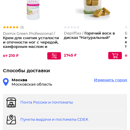
(1)
Depilflax /
Горячий воск в
Би
Domix Green Professional /
дисках "Натуральный"
мо
Крем для снятия усталости
ка
и отечности ног с чередой,
то
камфорным маслом и
ст
наносеребром
2745 ₽
от
от 210 ₽
Способы доставки
Москва
Изменить город
Московская область
Почта России и почтоматы
Пункты выдачи и постоматы CDEK