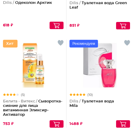
Dilis /
Одеколон Арктик
Dilis /
Туалетная вода Green
Leaf
618 ₽
851 ₽
Рекомендуем
(5)
(10)
Белита - Витекс /
Сыворотка-
Dilis /
Туалетная вода
сияние для лица
Mila
витаминная Эликсир-
Активатор
753 ₽
1488 ₽