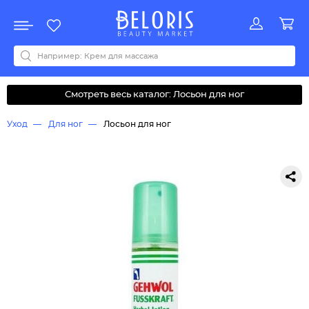
Распродажа
Акции
Новинки
Хит продаж
Все бренды
0-9
A
B
C
D
E
F
G
H
I
J
K
L
M
N
O
P
Q
R
S
T
U
V
W
Y
Z
А
Б
В
Д
З
И
М
О
К
Л
Н
П
Р
С
Т
У
Ф
Ч
Смотреть весь каталог: Лосьон для ног
Уход
Для ног
Лосьон для ног