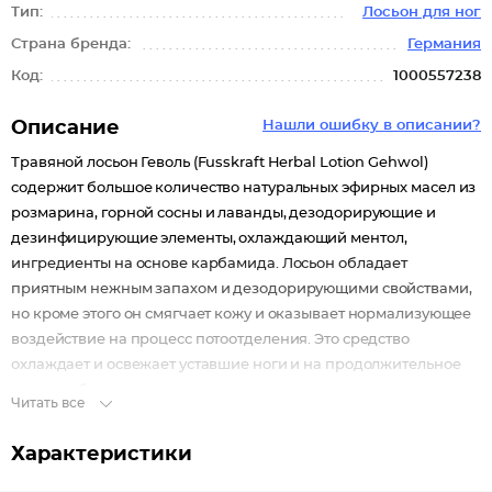
Тип:
Лосьон для ног
Страна бренда:
Германия
Код:
1000557238
Описание
Нашли ошибку в описании?
Травяной лосьон Геволь (Fusskraft Herbal Lotion Gehwol)
содержит большое количество натуральных эфирных масел из
розмарина, горной сосны и лаванды, дезодорирующие и
дезинфицирующие элементы, охлаждающий ментол,
ингредиенты на основе карбамида. Лосьон обладает
приятным нежным запахом и дезодорирующими свойствами,
но кроме этого он смягчает кожу и оказывает нормализующее
воздействие на процесс потоотделения. Это средство
охлаждает и освежает уставшие ноги и на продолжительное
время избавляет от неприятного запаха пота, а также
Читать все
защищает от грибковых заболеваний. Способ применения:
Рекомендуется применять ежедневно утром. Распылять на
Характеристики
чистые сухие ноги с расстояния 10-15 см.