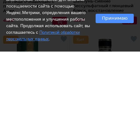
шампунь-сияние
для лица очищающая с
посещаемости сайта с помощью
бессульфатный глянцевый
пенообразователем Секреты
блеск, восстановление
Азии
Яндекс.Метрики, определения вашего
волос шелк+пептиды
Принимаю
местоположения и улучшения работы
499 ₽
415 ₽
сайта. Продолжая использовать сайт, вы
соглашаетесь с
Политикой обработки
.
персональных данных
Кавказский целитель /
Крем
Galaxy Concept /
Дезодорант
для лица ночной Воск
парфюмированный
Кавказский целитель
мужской Invict
513 ₽
490 ₽