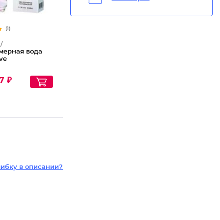
(1)
/
ерная вода
ve
7 ₽
ибку в описании?
,