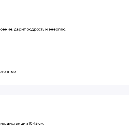
ение, дарит бодрость и энергию.
еточные
ия, дистанция 10-15 см.