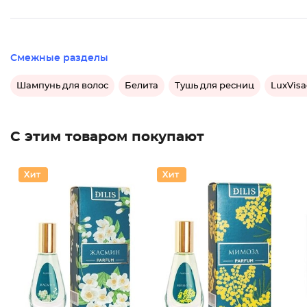
Смежные разделы
Шампунь для волос
Белита
Тушь для ресниц
LuxVis
С этим товаром покупают
Духи Эк
Духи Эк