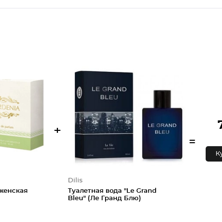
+
=
К
Dilis
женская
Туалетная вода "Le Grand
Bleu" (Ле Гранд Блю)