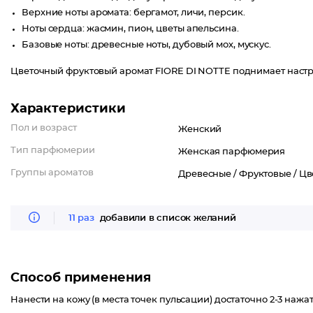
Верхние ноты аромата: бергамот, личи, персик.
Ноты сердца: жасмин, пион, цветы апельсинa.
Базовые ноты: древесные ноты, дубовый мох, мускус.
Цветочный фруктовый аромат FIORE DI NOTTE поднимает настро
Характеристики
Пол и возраст
Женский
Тип парфюмерии
Женская парфюмерия
Группы ароматов
Древесные /
Фруктовые /
Цв
11 раз
добавили в список желаний
Способ применения
Нанести на кожу (в места точек пульсации) достаточно 2-3 нажат