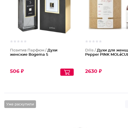
Позитив Парфюм /
Духи
Dilis /
Духи для женщ
женские Bogema 5
Pepper PINK MOLéCU
506 ₽
2630 ₽
Уже раскупили