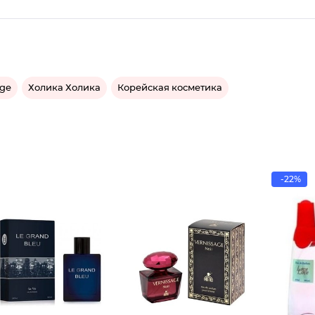
age
Холика Холика
Корейская косметика
-22%
Парфюме