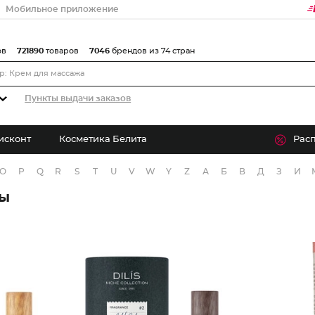
Мобильное приложение
ов
721890
товаров
7046
брендов из 74 стран
Пункты выдачи заказов
исконт
Косметика Белита
Рас
O
P
Q
R
S
T
U
V
W
Y
Z
А
Б
В
Д
З
И
ры