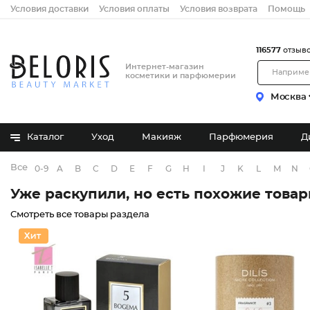
Условия доставки
Условия оплаты
Условия возврата
Помощь
116577
отзыв
Интернет-магазин
косметики и парфюмерии
Москва
Каталог
Уход
Макияж
Парфюмерия
Д
Все бренды
0-9
A
B
C
D
E
F
G
H
I
J
K
L
M
N
Уже раскупили, но есть похожие това
Смотреть все товары раздела