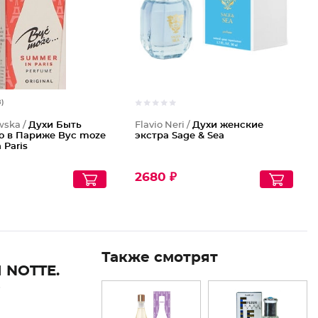
8)
wska /
Духи Быть
Flavio Neri /
Духи женские
о в Париже Byc moze
экстра Sage & Sea
 Paris
2680 ₽
Также смотрят
 NOTTE.
O