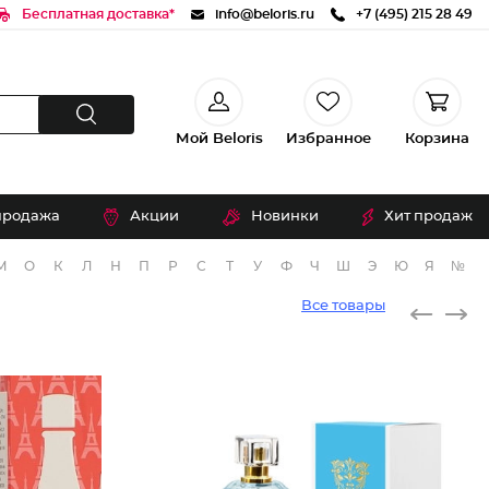
Бесплатная доставка*
info@beloris.ru
+7 (495) 215 28 49
Мой Beloris
Избранное
Корзина
продажа
Акции
Новинки
Хит продаж
М
О
К
Л
Н
П
Р
С
Т
У
Ф
Ч
Ш
Э
Ю
Я
№
Все товары