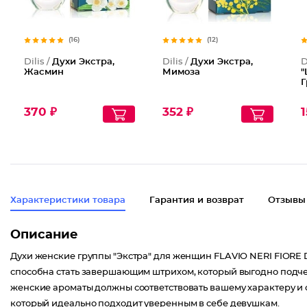
(16)
(12)
Dilis /
Духи Экстра,
Dilis /
Духи Экстра,
D
Жасмин
Мимоза
"
Г
370 ₽
352 ₽
1
Характеристики товара
Гарантия и возврат
Отзывы
Описание
Духи женские группы "Экстра" для женщин FLAVIO NERI FIORE
способна стать завершающим штрихом, который выгодно под
женские ароматы должны соответствовать вашему характеру и 
который идеально подходит уверенным в себе девушкам.