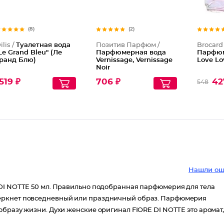
(8)
(2)
ilis /
Туалетная вода
Позитив Парфюм /
Brocard 
Le Grand Bleu" (Ле
Парфюмерная вода
Парфюм
ранд Блю)
Vernissage, Vernissage
Love Lo
Noir
519 ₽
706 ₽
42
548
Нашли ош
 DI NOTTE 50 мл. Правильно подобранная парфюмерия для тела
черкнет повседневный или праздничный образ. Парфюмерия
образу жизни. Духи женские оригинал FIORE DI NOTTE это аромат