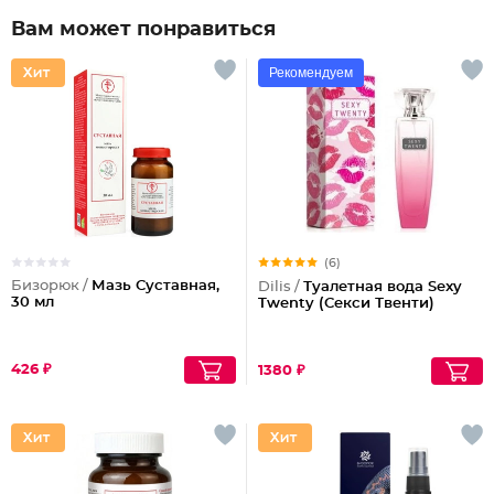
Вам может понравиться
Рекомендуем
(6)
Бизорюк /
Мазь Суставная,
Dilis /
Туалетная вода Sexy
30 мл
Twenty (Секси Твенти)
426 ₽
1380 ₽