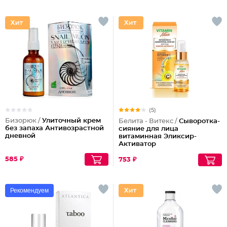
(5)
Бизорюк /
Улиточный крем
Белита - Витекс /
Сыворотка-
без запаха Антивозрастной
сияние для лица
дневной
витаминная Эликсир-
Активатор
585 ₽
753 ₽
Рекомендуем