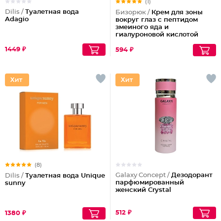
(1)
Dilis /
Туалетная вода
Бизорюк /
Крем для зоны
Adagio
вокруг глаз с пептидом
змеиного яда и
гиалуроновой кислотой
1449 ₽
594 ₽
(8)
Galaxy Concept /
Дезодорант
Dilis /
Туалетная вода Unique
парфюмированный
sunny
женский Crystal
512 ₽
1380 ₽