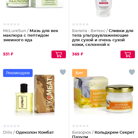
McLureSun /
Мазь для век
Белита - Витекс /
Сливки для
маклюра с пептидом
тела ультраувлажняющие
змеиного яда
для сухой и очень сухой
кожи, склонной к
шелушениям Pharmacos
Panthenol Urea
531 ₽
365 ₽
Рекомендуем
Dilis /
Одеколон Комбат
Бизорюк /
Кольдкрем Секрет
Пачули