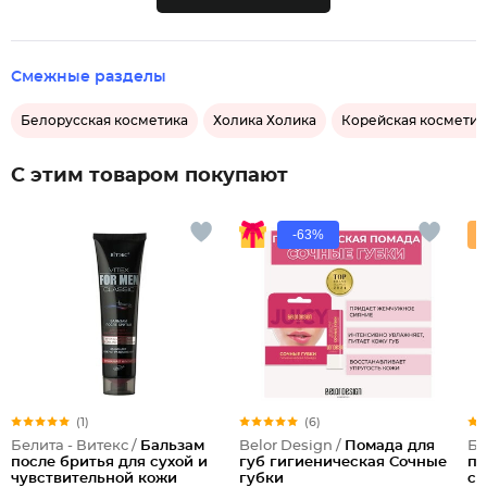
Смежные разделы
Белорусская косметика
Холика Холика
Корейская косметик
С этим товаром покупают
-63%
(1)
(6)
Белита - Витекс /
Бальзам
Belor Design /
Помада для
Бе
после бритья для сухой и
губ гигиеническая Сочные
пе
чувствительной кожи
губки
с 