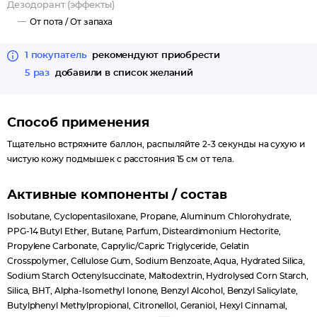
Дезодорант (эффекты)
нанесенные на поверхность кожи, раскрываются во время
От пота /
От запаха
движения, высвобождая легкий аромат. Ты будешь
чувствовать свежесть и комфорт в любой ситуации.
1 покупатель
рекомендуют приобрести
Смело надевай белую блузку на важную деловую встречу, а
5 раз
добавили в список желаний
затем смени ее на черное платье и танцуй всю ночь.
Будь уверена, Rexona никогда не подведет!
Способ применения
Тщательно встряхните баллон, распыляйте 2-3 секунды на сухую и
чистую кожу подмышек с расстояния 15 см от тела.
Активные компоненты / состав
Isobutane, Cyclopentasiloxane, Propane, Aluminum Chlorohydrate,
PPG-14 Butyl Ether, Butane, Parfum, Disteardimonium Hectorite,
Propylene Carbonate, Caprylic/Capric Triglyceride, Gelatin
Crosspolymer, Cellulose Gum, Sodium Benzoate, Aqua, Hydrated Silica,
Sodium Starch Octenylsuccinate, Maltodextrin, Hydrolysed Corn Starch,
Silica, BHT, Alpha-Isomethyl Ionone, Benzyl Alcohol, Benzyl Salicylate,
Butylphenyl Methylpropional, Citronellol, Geraniol, Hexyl Cinnamal,