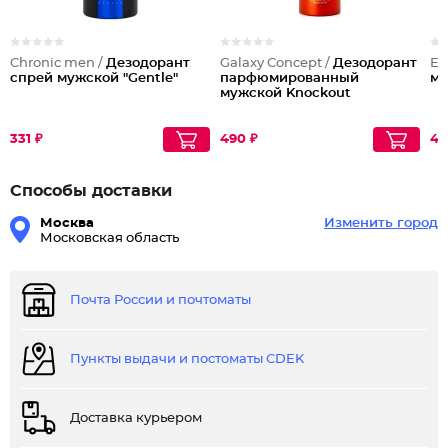
Chronic men /
Дезодорант
Galaxy Concept /
Дезодорант
Em
спрей мужской "Gentle"
парфюмированный
му
мужской Knockout
331 ₽
490 ₽
43
Способы доставки
Москва
Изменить город
Московская область
Почта России и почтоматы
Пункты выдачи и постоматы CDEK
Доставка курьером