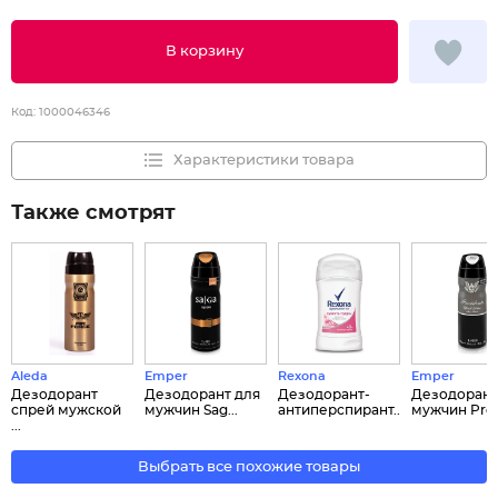
В корзину
Код:
1000046346
Характеристики товара
Также смотрят
Aleda
Emper
Rexona
Emper
Дезодорант
Дезодорант для
Дезодорант-
Дезодорант
спрей мужской
мужчин Sag...
антиперспирант...
мужчин Pre..
...
Выбрать все похожие товары