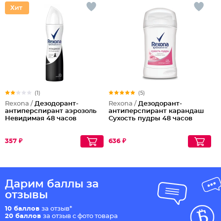
(1)
(5)
Rexona /
Дезодорант-
Rexona /
Дезодорант-
антиперспирант аэрозоль
антиперспирант карандаш
Невидимая 48 часов
Сухость пудры 48 часов
357 ₽
636 ₽
Дарим баллы за
отзывы
10 баллов
за отзыв*
20 баллов
за отзыв с фото товара