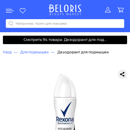
Распродажа
Акции
Новинки
Хит продаж
Все бренды
0-9
A
B
C
D
E
F
G
H
I
J
K
L
M
N
O
P
Q
R
S
T
U
V
W
Y
Z
А
Б
В
Д
З
И
М
О
К
Л
Н
П
Р
С
Т
У
Ф
Ч
Смотреть 94 товара: Дезодорант для под...
Уход
Для подмышек
Дезодорант для подмышек