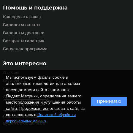
Помощь и поддержка
Как сделать заказ
Варианты оплаты
Варианты доставки
Возврат и гарантия
Бонусная программа
Это интересно
Отзывы
Мы используем файлы cookie и
Обзоры
аналогичные технологии для анализа
Статьи
посещаемости сайта с помощью
Яндекс.Метрики, определения вашего
Архив страниц
Принимаю
местоположения и улучшения работы
+7 (495) 215 28 49
сайта. Продолжая использовать сайт, вы
соглашаетесь с
Политикой обработки
Обратный звонок
.
персональных данных
Будни с 9:00 до 18:00