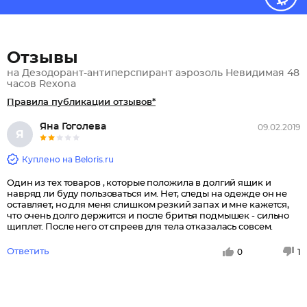
Отзывы
на Дезодорант-антиперспирант аэрозоль Невидимая 48
часов Rexona
Правила публикации отзывов*
Яна Гоголева
09.02.2019
Я
Куплено на Beloris.ru
Один из тех товаров , которые положила в долгий ящик и
навряд ли буду пользоваться им. Нет, следы на одежде он не
оставляет, но для меня слишком резкий запах и мне кажется,
что очень долго держится и после бритья подмышек - сильно
щиплет. После него от спреев для тела отказалась совсем.
Ответить
0
1