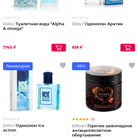
Dilis /
Туалетная вода "Alpha
Dilis /
Одеколон Арктик
& omega"
1740 ₽
618 ₽
Рекомендуем
-66%
(9)
Dilis /
Одеколон Ice
Elfora /
Горячее шоколадное
action
антицеллюлитное
обертывание