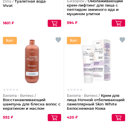
Бизорюк /
Омолаживающий
Dilis /
Туалетная вода
крем-лифтинг для лица с
Vivat
пептидом змеиного яда и
муцином улитки
594 ₽
1601 ₽
Белита - Витекс /
Белита - Витекс /
Крем для
Восстанавливающий
лица Ночной отбеливающий
шампунь для блеска волос с
ламеллярный Skin White
кератином и маслом
Белоснежная Кожа
арганы
552 ₽
420 ₽