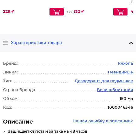
Се
229 ₽
132 ₽
41
359
Характеристики товара
Бренд:
Rexona
Линия:
Невидимые
Тип:
Дезодорант для подмышек
Страна бренда:
Великобритания
Объем:
150 мл
Код:
1000046346
Описание
Нашли ошибку в описании?
Защищает от пота и запаха на 48 часов