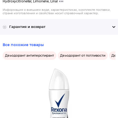
Hydroxycitronellal, Limonene, Linal
Информация о внешнем виде, характеристиках, комплекте поставки,
стране изготовления и свойствах носит справочный характер.
Гарантия и возврат
Все похожие товары
Дезодорант антиперспирант
Дезодорант от потливости
Дез