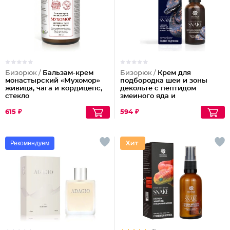
Бизорюк /
Бальзам-крем
Бизорюк /
Крем для
монастырский «Мухомор»
подбородка шеи и зоны
живица, чага и кордицепс,
декольте с пептидом
стекло
змеиного яда и
антиоксидантами
615 ₽
594 ₽
Рекомендуем