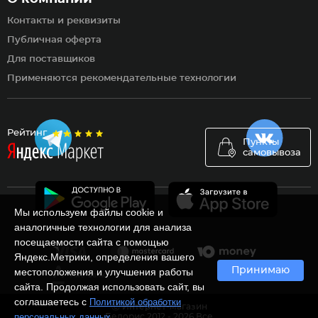
Контакты и реквизиты
Публичная оферта
Для поставщиков
Применяются рекомендательные технологии
Рейтинг
Пункты
самовывоза
Мы используем файлы cookie и
аналогичные технологии для анализа
посещаемости сайта с помощью
Яндекс.Метрики, определения вашего
Принимаю
местоположения и улучшения работы
сайта. Продолжая использовать сайт, вы
соглашаетесь с
Политикой обработки
Ⓒ Интернет-магазин
.
персональных данных
Белорис 2012 - 2026 Все