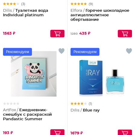
(3)
(9)
Dilis /
Туалетная вода
Elfora /
Горячее шоколадное
Individual platinum
антицеллюлитное
обертывание
1563 ₽
435 ₽
1280
Рекомендуем
Рекомендуем
(1)
ArtFox /
Ежедневник-
Dilis /
Blue ray
смешбук с раскраской
Pandastic Summer
193 ₽
1679 ₽