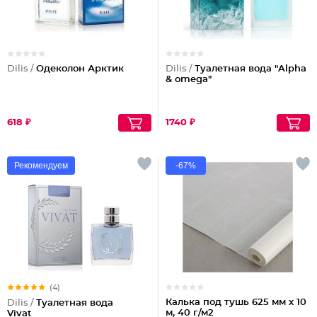
Dilis /
Одеколон Арктик
Dilis /
Туалетная вода "Alpha
& omega"
618 ₽
1740 ₽
Рекомендуем
-67%
(4)
Калька под тушь 625 мм х 10
Dilis /
Туалетная вода
м, 40 г/м2
Vivat