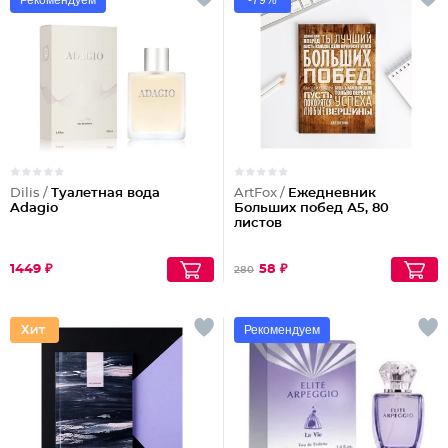
Рекомендуем
-79%
Dilis /
Туалетная вода
ArtFox /
Ежедневник
Adagio
Больших побед А5, 80
листов
1449 ₽
58 ₽
280
Рекомендуем