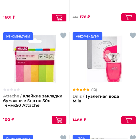
176 ₽
1601 ₽
535
Рекомендуем
Рекомендуем
(10)
Attache /
Клейкие закладки
Dilis /
Туалетная вода
бумажные 5цв.по 50л.
Mila
14ммх50 Attache
100 ₽
1488 ₽