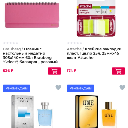
Brauberg /
Планинг
Attache /
Клейкие закладки
настольный недатир
пласт. 1цв.по 25л. 25ммх45
305x140мм 60л Brauberg
желт Attache
"Select", балакрон, розовый
111697
536 ₽
174 ₽
Рекомендуем
Рекомендуем