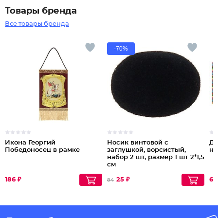
Товары бренда
Все товары бренда
-70%
Икона Георгий
Носик винтовой с
Ди
Победоносец в рамке
заглушкой, ворсистый,
на
набор 2 шт, размер 1 шт 2*1,5
см
186 ₽
25 ₽
64
84