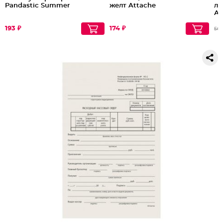
Pandastic Summer
желт Attache
ли
А5
шт
Па
193 ₽
174 ₽
56