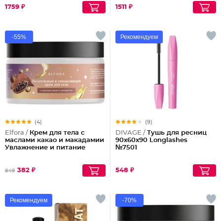
1759 ₽
1511 ₽
-55%
Рекомендуем
(4)
(9)
Elfora /
Крем для тела с
DIVAGE /
Тушь для ресниц
маслами какао и макадамии
90x60x90 Longlashes
Увлажнение и питание
№7501
382 ₽
548 ₽
849
Рекомендуем
-70%