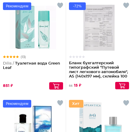
Рекомендуем
-72%
(13)
Бланк бухгалтерский
Dilis /
Туалетная вода Green
типографский "Путевой
Leaf
лист легкового автомобиля",
А5 (140х197 мм), склейка 100
шт., 130045
Партия по 20шт
15 ₽
851 ₽
56
Рекомендуем