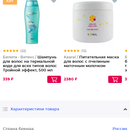
(22)
(12)
Белита - Витекс /
Шампунь
Kaaral /
Питательная маска
Бе
для волос на термальной
для волос с пчелиным
ба
воде для всех типов волос
маточным молочком
ти
Тройной эффект, 500 мл
зе
Жи
339 ₽
2380 ₽
39
Характеристики товара
Страна бренда:
Россия