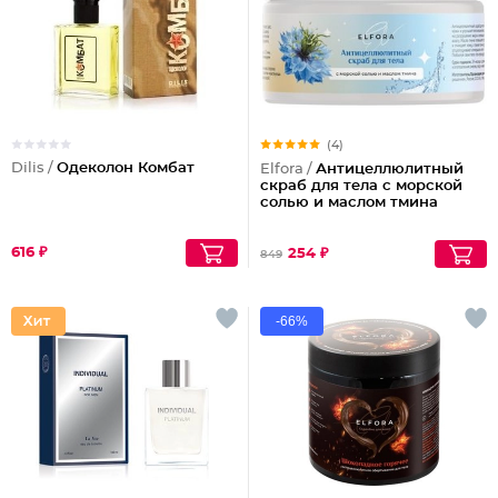
(4)
Dilis /
Одеколон Комбат
Elfora /
Антицеллюлитный
скраб для тела с морской
солью и маслом тмина
616 ₽
254 ₽
849
-66%