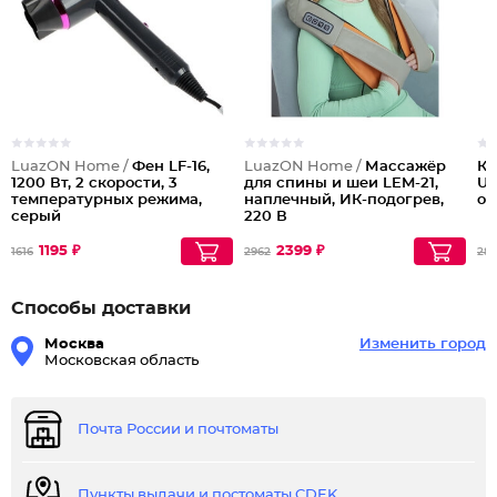
LuazON Home /
Фен LF-16,
LuazON Home /
Массажёр
Ка
1200 Вт, 2 скорости, 3
для спины и шеи LEM-21,
Us
температурных режима,
наплечный, ИК-подогрев,
оп
серый
220 В
1195 ₽
2399 ₽
1616
2962
28
Способы доставки
Москва
Изменить город
Московская область
Почта России и почтоматы
Пункты выдачи и постоматы CDEK