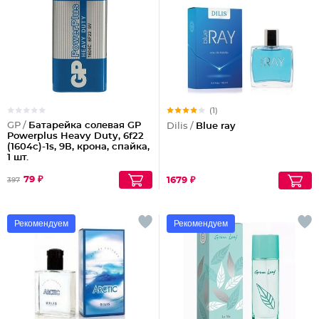
(1)
GР /
Батарейка солевая GP
Dilis /
Blue ray
Powerplus Heavy Duty, 6f22
(1604c)-1s, 9В, крона, спайка,
1 шт.
79 ₽
1679 ₽
397
Рекомендуем
Рекомендуем