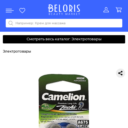
Распродажа
Акции
Новинки
Хит продаж
Все бренды
0-9
A
B
C
D
E
F
G
H
I
J
K
L
M
N
O
P
Q
R
S
T
U
V
W
Y
Z
А
Б
В
Д
З
И
М
О
К
Л
Н
П
Р
С
Т
У
Ф
Ч
Смотреть весь каталог: Электротовары
Электротовары