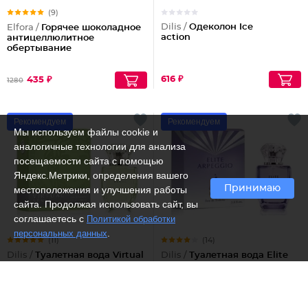
(9)
Dilis /
Одеколон Ice
Elfora /
Горячее шоколадное
action
антицеллюлитное
обертывание
616 ₽
435 ₽
1280
Рекомендуем
Рекомендуем
Мы используем файлы cookie и
аналогичные технологии для анализа
посещаемости сайта с помощью
Яндекс.Метрики, определения вашего
Принимаю
местоположения и улучшения работы
сайта. Продолжая использовать сайт, вы
соглашаетесь с
Политикой обработки
.
персональных данных
(11)
(14)
Dilis /
Туалетная вода Virtual
Dilis /
Туалетная вода Elite
Sense
Arpeggio
1393 ₽
1642 ₽