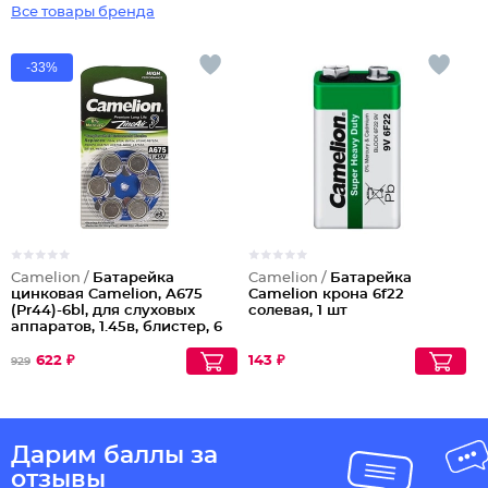
Все товары бренда
-33%
Camelion /
Батарейка
Camelion /
Батарейка
цинковая Camelion, A675
Camelion крона 6f22
(Pr44)-6bl, для слуховых
солевая, 1 шт
аппаратов, 1.45в, блистер, 6
шт.
622 ₽
143 ₽
929
Дарим баллы за
отзывы