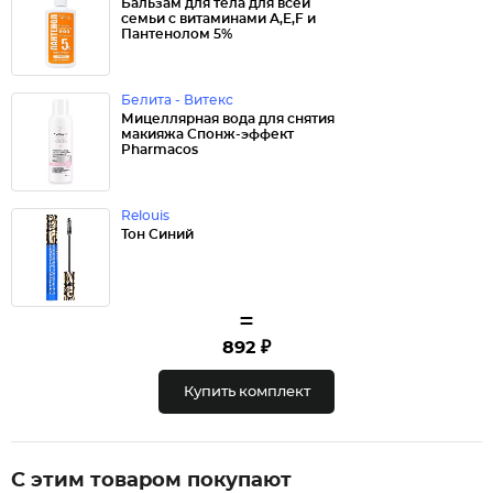
Бальзам для тела для всей
семьи с витаминами A,E,F и
Пантенолом 5%
Белита - Витекс
Мицеллярная вода для снятия
макияжа Спонж-эффект
Pharmacos
Relouis
Тон Синий
=
892 ₽
Купить комплект
С этим товаром покупают