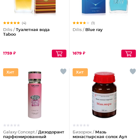
(4)
(1)
Dilis /
Туалетная вода
Dilis /
Blue ray
Taboo
1759 ₽
1679 ₽
Galaxy Concept /
Дезодорант
Бизорюк /
Мазь
парфюмированный
монастырская солох Аул