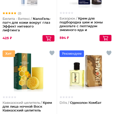
(2)
Бизорюк /
Крем для
Белита - Витекс /
NanoГель-
подбородка шеи и зоны
патч для кожи вокруг глаз
декольте с пептидом
Эффект нитевого
змеиного яда и
лифтинга
антиоксидантами
594 ₽
425 ₽
Рекомендуем
Кавказский целитель /
Крем
Dilis /
Одеколон Комбат
для лица ночной Воск
Кавказский целитель