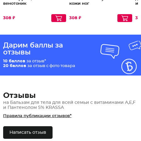
венотоник
кожи ног
и 
308 ₽
308 ₽
30
Дарим баллы за
отзывы
10 баллов
за отзыв*
20 баллов
за отзыв с фото товара
Отзывы
на Бальзам для тела для всей семьи с витаминами A,E,F
и Пантенолом 5% KRASSA
Правила публикации отзывов*
Написать отзыв