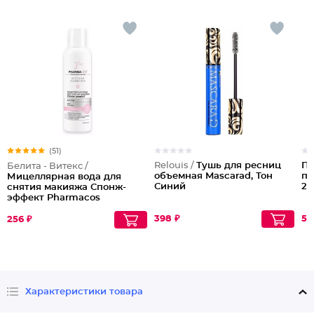
(51)
Relouis /
Тушь для ресниц
Пр
Белита - Витекс /
объемная Mascarad, Тон
пр
Мицеллярная вода для
Синий
20
снятия макияжа Спонж-
эффект Pharmacos
398 ₽
57
256 ₽
Характеристики товара