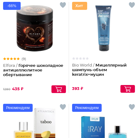
-66%
(9)
Bio World /
Мицеллярный
Elfora /
Горячее шоколадное
шампунь-объем
антицеллюлитное
keratrix+муцин
обертывание
393 ₽
435 ₽
1280
Рекомендуем
Рекомендуем