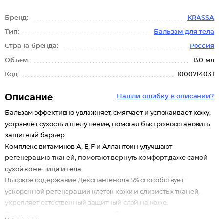
Бренд:
KRASSA
Тип:
Бальзам для тела
Страна бренда:
Россия
Объем:
150 мл
Код:
1000714031
Описание
Нашли ошибку в описании?
Бальзам эффективно увлажняет, смягчает и успокаивает кожу,
устраняет сухость и шелушение, помогая быстро восстановить
защитный барьер.
Комплекс витаминов А, E, F и Аллантоин улучшают
регенерацию тканей, помогают вернуть комфорт даже самой
сухой коже лица и тела.
Высокое содержание Декспантенола 5% способствует
ускоренной регенерации клеток кожи и слизистых тканей,
укрепляет естественный защитный слой на коже.
Восстанавливает кожу после пребывания на солнце.