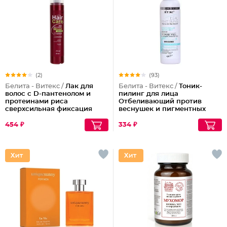
(2)
(93)
Белита - Витекс /
Лак для
Белита - Витекс /
Тоник-
волос с D-пантенолом и
пилинг для лица
протеинами риса
Отбеливающий против
сверхсильная фиксация
веснушек и пигментных
объем Maxi, 215 мл
пятен
454 ₽
334 ₽