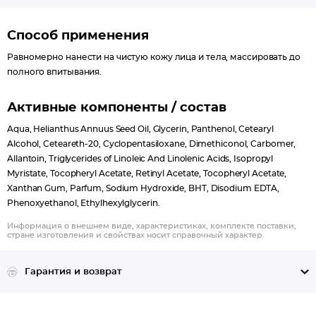
Способ применения
Равномерно нанести на чистую кожу лица и тела, массировать до
полного впитывания.
Активные компоненты / состав
Aqua, Helianthus Annuus Seed Oil, Glycerin, Рanthenol, Cetearyl
Alcohol, Ceteareth-20, Cyclopentasiloxane, Dimethiconol, Carbomer,
Allantoin, Triglycerides of Linoleic And Linolenic Acids, Isopropyl
Myristate, Tocopheryl Acetate, Retinyl Acetate, Tocopheryl Acetate,
Xanthan Gum, Parfum, Sodium Hydroxide, BHT, Disodium EDTA,
Phenoxyethanol, Ethylhexylglycerin.
Информация о внешнем виде, характеристиках, комплекте поставки,
стране изготовления и свойствах носит справочный характер.
Гарантия и возврат