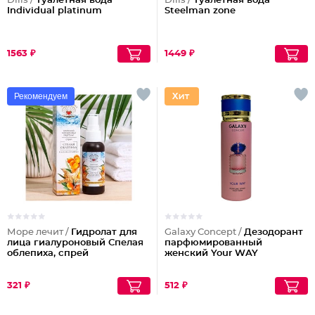
Dilis /
Туалетная вода
Dilis /
Туалетная вода
Individual platinum
Steelman zone
1563 ₽
1449 ₽
Рекомендуем
Море лечит /
Гидролат для
Galaxy Concept /
Дезодорант
лица гиалуроновый Спелая
парфюмированный
облепиха, спрей
женский Your WAY
321 ₽
512 ₽