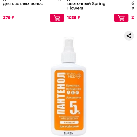
ба
для светлых волос
цветочный Spring
ра
Flowers
те
Ap
21
279 ₽
1035 ₽
мл