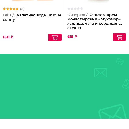
(8)
Бизорюк /
Бальзам-крем
Dilis /
Туалетная вода Unique
монастырский «Мухомор»
sunny
живица, чага и кордицепс,
стекло
615 ₽
1511 ₽