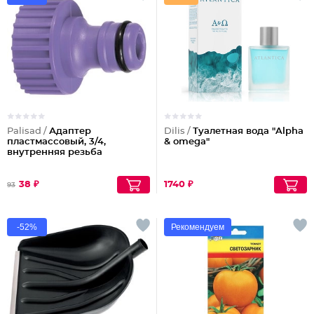
Palisad /
Адаптер
Dilis /
Туалетная вода "Alpha
пластмассовый, 3/4,
& omega"
внутренняя резьба
38 ₽
1740 ₽
93
-52%
Рекомендуем