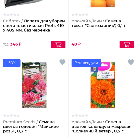
Сибртех /
Лопата для уборки
Урожай уДачи /
Семена
снега пластиковая Profi, 410
томат "Светозарник", 0,1 г
х 405 мм, без черенка
346 ₽
48 ₽
722
-63%
Рекомендуем
Premium Seeds /
Семена
Урожай уДачи /
Семена
цветов годеция "Майские
цветов календула махровая
розы", 0,3 г.
"Солнечный ветер", 0,5 г