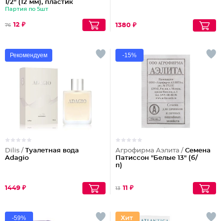
1/2" (12 мм), пластик
Партия по 5шт
12 ₽
1380 ₽
76
Рекомендуем
-15%
Dilis /
Туалетная вода
Агрофирма Аэлита /
Семена
Adagio
Патиссон "Белые 13" (б/
п)
1449 ₽
11 ₽
13
-59%