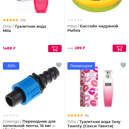
(10)
Intex /
Бассейн надувной
Dilis /
Туалетная вода
Рыбка
Mila
289 ₽
1488 ₽
446
-83%
Рекомендуем
(6)
Greengo /
Переходник для
Dilis /
Туалетная вода Sexy
капельной ленты, 16 мм —
Twenty (Секси Твенти)