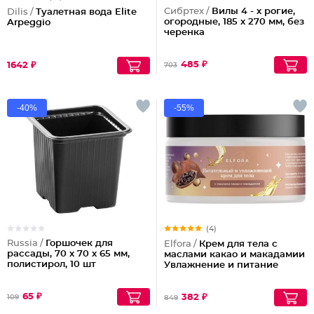
Сибртех /
Вилы 4 - х рогие,
Dilis /
Туалетная вода Elite
огородные, 185 х 270 мм, без
Arpeggio
черенка
485 ₽
1642 ₽
703
-40%
-55%
(4)
Russia /
Горшочек для
Elfora /
Крем для тела с
рассады, 70 х 70 х 65 мм,
маслами какао и макадамии
полистирол, 10 шт
Увлажнение и питание
65 ₽
382 ₽
109
849