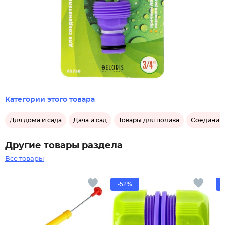
Категории этого товара
Для дома и сада
Дача и сад
Товары для полива
Соедините
Другие товары раздела
Все товары
-52%