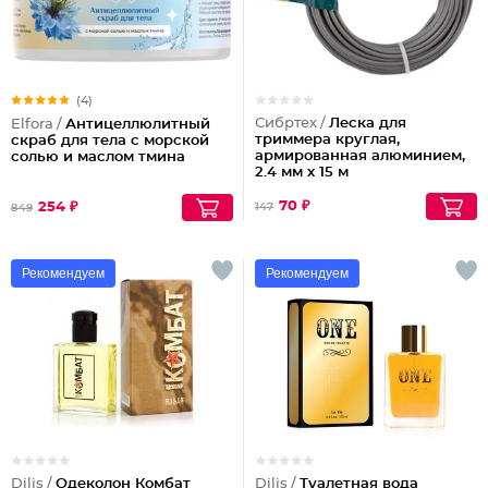
(4)
Сибртех /
Леска для
Elfora /
Антицеллюлитный
триммера круглая,
скраб для тела с морской
армированная алюминием,
солью и маслом тмина
2.4 мм х 15 м
70 ₽
254 ₽
147
849
Рекомендуем
Рекомендуем
Dilis /
Одеколон Комбат
Dilis /
Туалетная вода