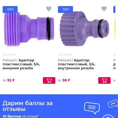
-59%
-59%
Palisad /
Адаптер
Palisad /
Адаптер
Pa
пластмассовый, 3/4,
пластмассовый, 3/4,
дл
внешняя резьба
внутренняя резьба
пл
32 ₽
38 ₽
79
93
108
Дарим баллы за
отзывы
10 баллов
за отзыв*