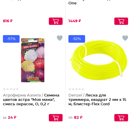
One
616 ₽
1449 ₽
-57%
-52%
Агрофирма Аэлита /
Семена
Denzel /
Леска для
цветов астра "Моя мама",
триммера, квадрат 2 мм х 15
смесь окрасок, О, 0,2 г
м, блистер Flex Cord
24 ₽
82 ₽
56
171