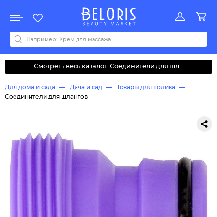
Распродажа
Акции
Новинки
Хит продаж
Все бренды
0-9
A
B
C
D
E
F
G
H
I
J
K
L
M
N
O
P
Q
R
S
T
U
V
W
Y
Z
А
Б
В
Д
З
И
М
О
К
Л
Н
П
Р
С
Т
У
Ф
Ч
Смотреть весь каталог: Соединители для шл...
Для дома и сада
Дача и сад
Товары для полива
Соединители для шлангов