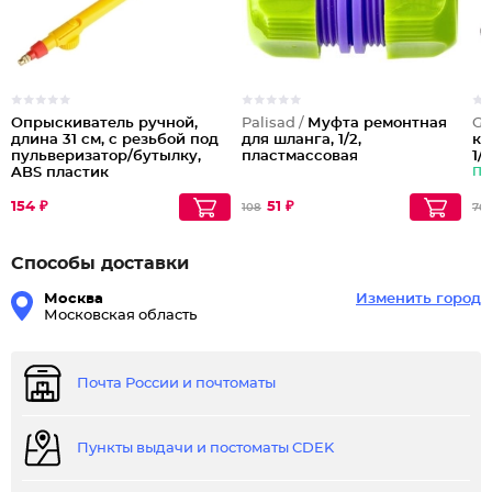
Опрыскиватель ручной,
Palisad /
Муфта ремонтная
Gr
длина 31 см, с резьбой под
для шланга, 1/2,
ка
пульверизатор/бутылку,
пластмассовая
1/
ABS пластик
Па
154 ₽
51 ₽
108
76
Способы доставки
Москва
Изменить город
Московская область
Почта России и почтоматы
Пункты выдачи и постоматы CDEK