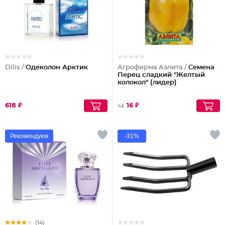
Dilis /
Одеколон Арктик
Агрофирма Аэлита /
Семена
Перец сладкий "Желтый
колокол" (лидер)
618 ₽
16 ₽
43
Рекомендуем
-31%
(14)