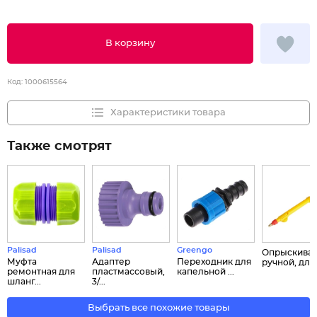
В корзину
Код:
1000615564
Характеристики товара
Также смотрят
Palisad
Palisad
Greengo
Опрыскиват
Муфта
Адаптер
Переходник для
ручной, дли.
ремонтная для
пластмассовый,
капельной ...
шланг...
3/...
Выбрать все похожие товары