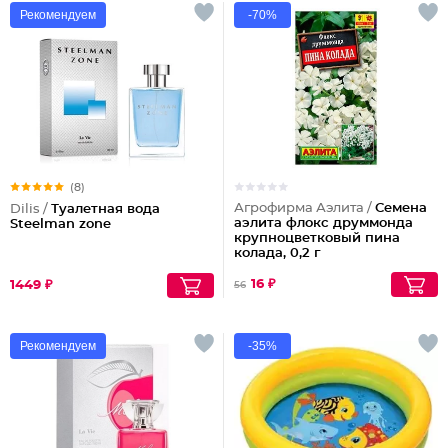
Рекомендуем
-70%
(8)
Агрофирма Аэлита /
Семена
Dilis /
Туалетная вода
аэлита флокс друммонда
Steelman zone
крупноцветковый пина
колада, 0,2 г
16 ₽
1449 ₽
56
Рекомендуем
-35%