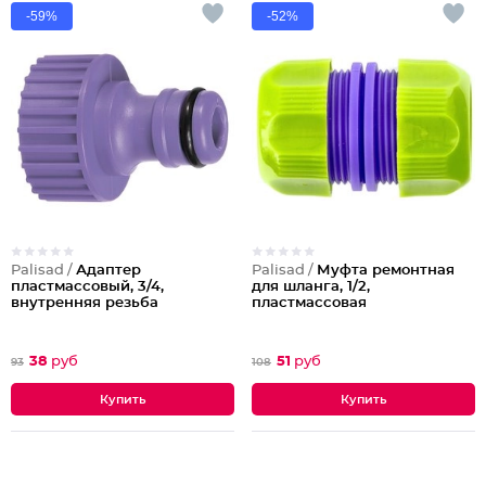
-59%
-52%
Palisad /
Адаптер
Palisad /
Муфта ремонтная
пластмассовый, 3/4,
для шланга, 1/2,
внутренняя резьба
пластмассовая
38
руб
51
руб
93
108