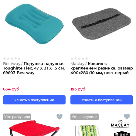
Bestway /
Подушка надувная
Maclay /
Коврик с
Toughlite Flex, 47 X 31 X 15 см,
креплением резинка, размер
69603 Bestway
400х280х10 мм, цвет серый
634
руб
193
руб
Узнать о поступлении
Узнать о поступлении
Уже раскупили
Уже раскупили