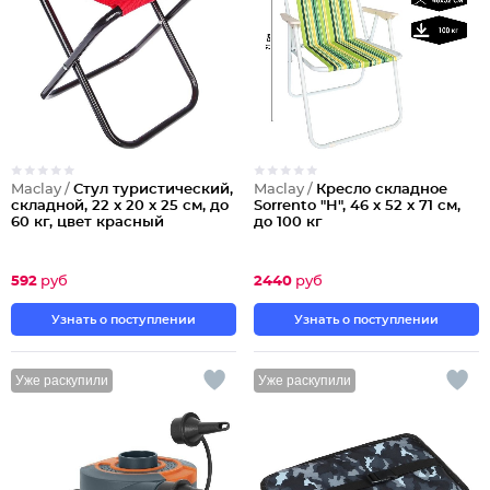
Maclay /
Стул туристический,
Maclay /
Кресло складное
складной, 22 х 20 х 25 см, до
Sorrento "H", 46 х 52 х 71 см,
60 кг, цвет красный
до 100 кг
592
руб
2440
руб
Узнать о поступлении
Узнать о поступлении
Уже раскупили
Уже раскупили