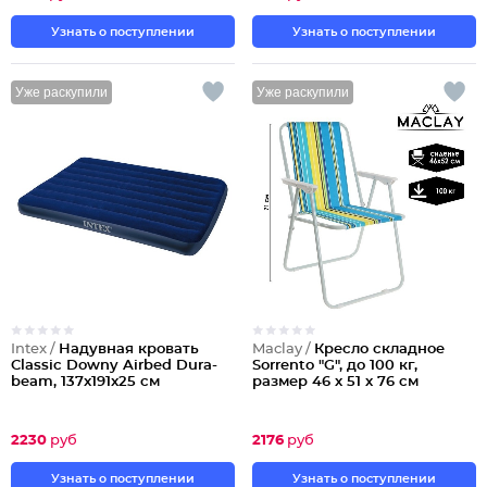
Узнать о поступлении
Узнать о поступлении
Уже раскупили
Уже раскупили
Intex /
Надувная кровать
Maclay /
Кресло складное
Classic Downy Airbed Dura-
Sorrento "G", до 100 кг,
beam, 137x191x25 см
размер 46 х 51 х 76 см
2230
руб
2176
руб
Узнать о поступлении
Узнать о поступлении