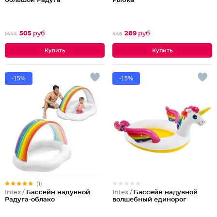
большой Радуга
Рыбка
505
руб
289
руб
1444
446
-15%
-15%
(1)
Intex /
Бассейн надувной
Intex /
Бассейн надувной
волшебный единорог
Радуга-облако