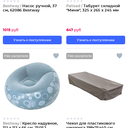
Bestway /
Насос ручной, 37
Palisad /
Табурет складной
см, 62086 Bestway
"Мини", 325 х 265 х 245 мм
1015
руб
647
руб
Узнать о поступлении
Узнать о поступлении
Уже раскупили
Уже раскупили
Bestway /
Кресло надувное,
Чехол для пластикового
112 х 112 х 66 см, 75052
шезлонга 198x75x40 см,