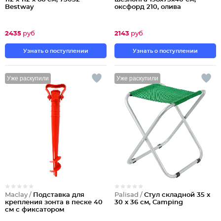
Bestway
оксфорд 210, олива
2435
руб
2143
руб
Узнать о поступлении
Узнать о поступлении
Уже раскупили
Уже раскупили
Maclay /
Подставка для
Palisad /
Стул складной 35 х
крепления зонта в песке 40
30 х 36 см, Camping
см с фиксатором