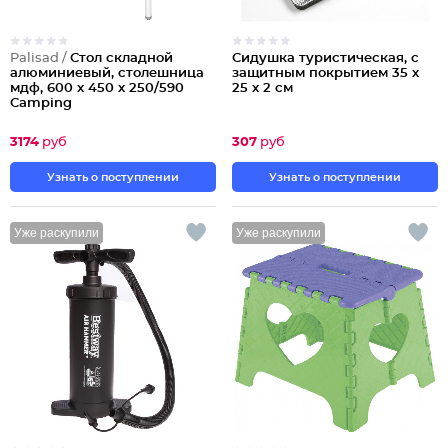
Palisad /
Стол складной
Сидушка туристическая, с
алюминиевый, столешница
защитным покрытием 35 х
мдф, 600 х 450 х 250/590
25 х 2 см
Camping
3174
руб
307
руб
Узнать о поступлении
Узнать о поступлении
Уже раскупили
Уже раскупили