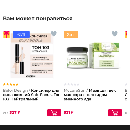
Вам может понравиться
-65%
Belor Design /
Консилер для
McLureSun /
Мазь для век
Be
лица жидкий Soft Focus, Тон
маклюра с пептидом
Co
103 Нейтральный
змеиного яда
си
327 ₽
531 ₽
937
105