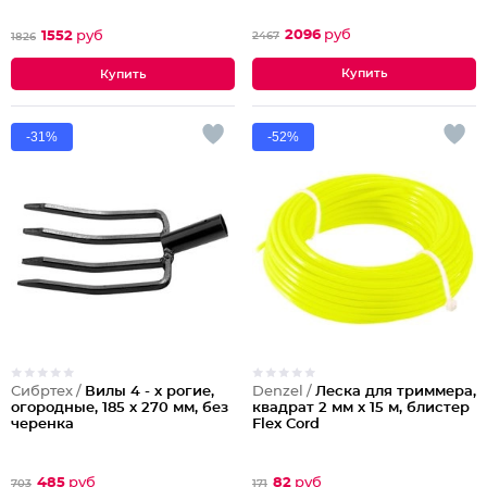
2096
руб
1552
руб
2467
1826
-31%
-52%
Сибртех /
Вилы 4 - х рогие,
Denzel /
Леска для триммера,
огородные, 185 х 270 мм, без
квадрат 2 мм х 15 м, блистер
черенка
Flex Cord
485
руб
82
руб
703
171