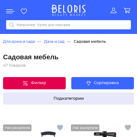
Распродажа
Акции
Новинки
Хит продаж
Все бренды
0-9
A
B
C
D
E
F
G
H
I
J
K
L
M
N
O
P
Q
R
S
T
U
V
W
Y
Z
А
Б
В
Д
З
И
М
О
К
Л
Н
П
Р
С
Т
У
Ф
Ч
Для дома и сада
Дача и сад
Садовая мебель
Садовая мебель
47 товаров
Фильтр
Сортировка
Подкатегории
Уже раскупили
Уже раскупили