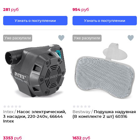
281
руб
954
руб
Узнать о поступлении
Узнать о поступлении
Уже раскупили
Уже раскупили
Intex /
Насос электрический,
Bestway /
Подушка надувная
3 насадки, 220-240v, 66644
(В комплекте 2 шт) 60316
Intex
3353
руб
1632
руб