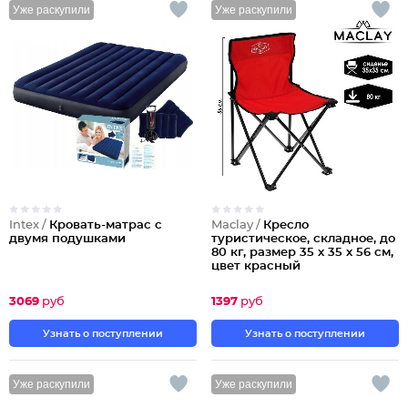
Уже раскупили
Уже раскупили
Intex /
Кровать-матрас с
Maclay /
Кресло
двумя подушками
туристическое, складное, до
80 кг, размер 35 х 35 х 56 см,
цвет красный
3069
руб
1397
руб
Узнать о поступлении
Узнать о поступлении
Уже раскупили
Уже раскупили