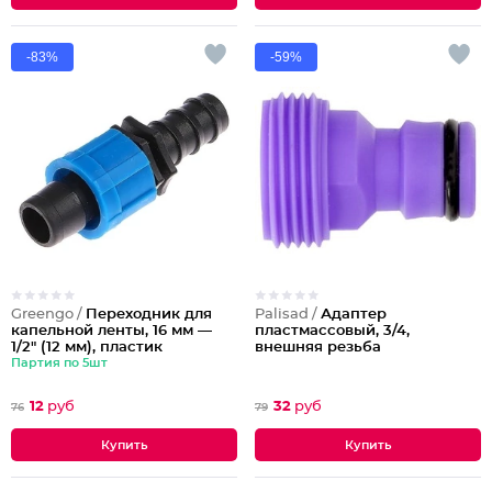
-83%
-59%
Greengo /
Переходник для
Palisad /
Адаптер
капельной ленты, 16 мм —
пластмассовый, 3/4,
1/2" (12 мм), пластик
внешняя резьба
Партия по 5шт
12
руб
32
руб
76
79