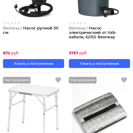
Bestway /
Насос ручной 30
Bestway /
Насос
см
электрический от Usb-
кабеля, 62155 Bestway
672
руб
3757
руб
Узнать о поступлении
Узнать о поступлении
Уже раскупили
Уже раскупили