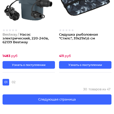
Bestway /
Насос
Сидушка рыболовная
электрический, 220-240в,
"Стилс", 39х29х1,6 см
62139 Bestway
1483
руб
411
руб
Узнать о поступлении
Узнать о поступлении
01
02
30
товаров из
47
Следующая страница