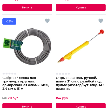
-52%
Сибртех /
Леска для
Опрыскиватель ручной,
триммера круглая,
длина 31 см, с резьбой под
армированная алюминием,
пульверизатор/бутылку, ABS
2.4 мм х 15 м
пластик
70
руб
154
руб
147