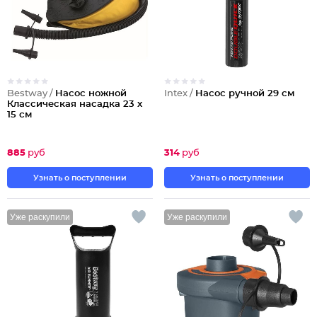
Bestway /
Насос ножной
Intex /
Насос ручной 29 см
Классическая насадка 23 х
15 см
885
руб
314
руб
Узнать о поступлении
Узнать о поступлении
Уже раскупили
Уже раскупили