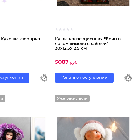
/
Куколка-сюрприз
Кукла коллекционная "Воин в
ярком кимоно с саблей"
30х12,5х12,5 см
5087
руб
поступлении
Узнать о поступлении
ли
Уже раскупили