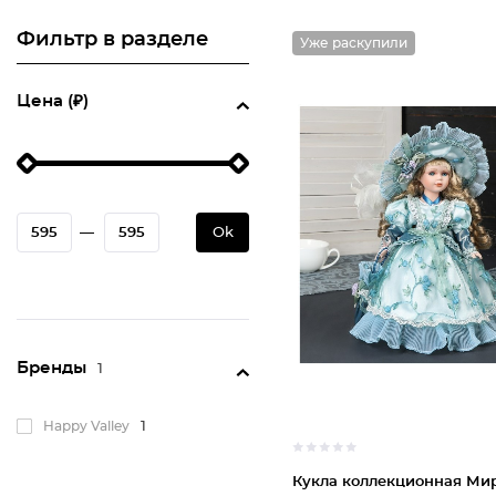
Фильтр в разделе
Уже раскупили
Цена (₽)
—
Ok
Бренды
1
Happy Valley
1
Кукла коллекционная Ми