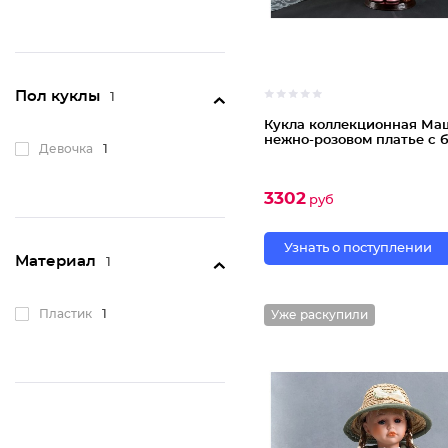
Пол куклы
1
Кукла коллекционная Ма
нежно-розовом платье с 
Девочка
1
3302
руб
Узнать о поступлении
Материал
1
Пластик
1
Уже раскупили