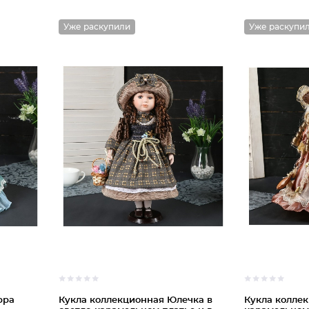
Уже раскупили
Уже раскупи
рра
Кукла коллекционная Юлечка в
Кукла колле