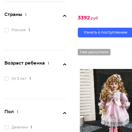
Страны
1
3392
руб
Россия
1
Узнать о поступлении
Уже раскупили
Возраст ребенка
1
От 3 лет
1
Пол
1
Девочки
1