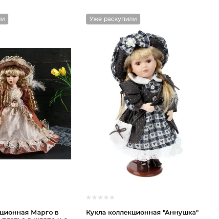
ли
Уже раскупили
кционная Марго в
Кукла коллекционная "Аннушка"