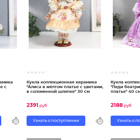
рамика
Кукла коллекционная керамика
Кукла колле
е с
"Алиса в жёлтом платье с цветами,
"Леди беатри
в соломенной шляпке" 30 см
платье" 40 с
2391
2188
руб
руб
Узнать о поступлении
Узнать о 