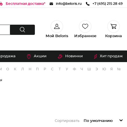
Бесплатная доставка*
info@beloris.ru
+7 (495) 215 28 49
Мой Beloris
Избранное
Корзина
продажа
Акции
Новинки
Хит продаж
М
О
К
Л
Н
П
Р
С
Т
У
Ф
Ч
Ш
Э
Ю
Я
№
лы
Сортировать
По умолчанию