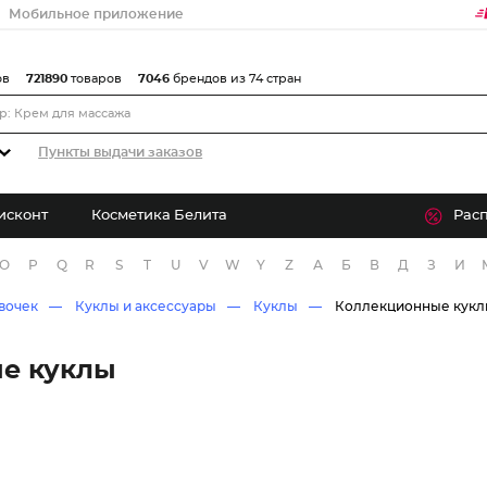
Мобильное приложение
ов
721890
товаров
7046
брендов из 74 стран
Пункты выдачи заказов
исконт
Косметика Белита
Рас
O
P
Q
R
S
T
U
V
W
Y
Z
А
Б
В
Д
З
И
вочек
Куклы и аксессуары
Куклы
Коллекционные кук
е куклы