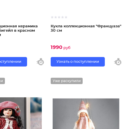
кционная керамика
Кукла коллекционная "Француаза"
бигейл в красном
30 см
м
1990
руб
поступлении
Узнать о поступлении
ли
Уже раскупили