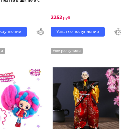
платье в шляпе и с
2252
руб
поступлении
Узнать о поступлении
ли
Уже раскупили