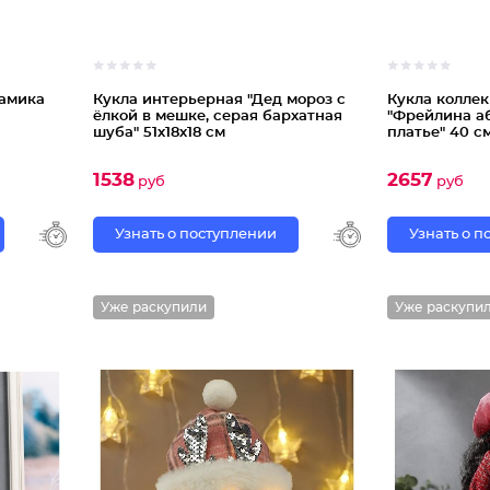
рамика
Кукла интерьерная "Дед мороз с
Кукла колле
ёлкой в мешке, серая бархатная
"Фрейлина а
шуба" 51х18х18 см
платье" 40 с
1538
2657
руб
руб
Узнать о поступлении
Узнать о 
Уже раскупили
Уже раскупи