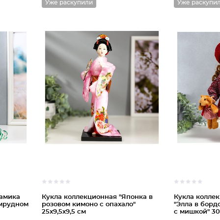
Уже раскупили
Уже раскупи
рамика
Кукла коллекционная "Японка в
Кукла колле
умрудном
розовом кимоно с опахало"
"Элла в борд
25х9,5х9,5 см
с мишкой" 30