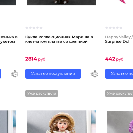
шенька в
Кукла коллекционная Мариша в
Happy Valley 
букетом
клетчатом платье со шляпкой
Surprise Doll
2814
442
руб
руб
Узнать о поступлении
Узнать о 
Уже раскупили
Уже раскупи