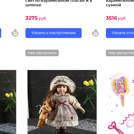
светло-карамельном платье и в
карамельном 
шляпке
сумкой
3275
3516
руб
руб
Узнать о поступлении
Узнать о 
Уже раскупили
Уже раскупи