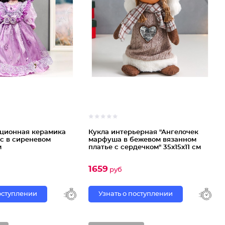
кционная керамика
Кукла интерьерная "Ангелочек
с в сиреневом
марфуша в бежевом вязанном
м
платье с сердечком" 35х15х11 см
1659
руб
поступлении
Узнать о поступлении