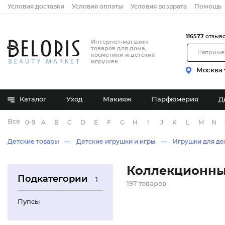
Условия доставки
Условия оплаты
Условия возврата
Помощь
116577
отзыв
Интернет-магазин
товаров для дома,
косметики и детских
игрушек
Москва
Каталог
Уход
Макияж
Парфюмерия
Д
Все бренды
0-9
A
B
C
D
E
F
G
H
I
J
K
L
M
N
Детские товары
Детские игрушки и игры
Игрушки для де
Коллекционны
Подкатегории
1
197 товаров
Пупсы