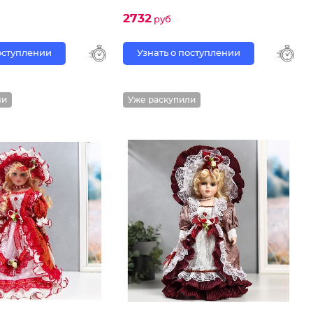
2732
руб
поступлении
Узнать о поступлении
ли
Уже раскупили