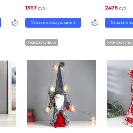
1367
2478
руб
руб
Узнать о поступлении
Узнать о 
Уже раскупили
Уже раскупи