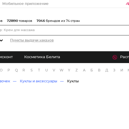
Мобильное приложение
ов
721890
товаров
7046
брендов из 74 стран
Пункты выдачи заказов
исконт
Косметика Белита
Рас
O
P
Q
R
S
T
U
V
W
Y
Z
А
Б
В
Д
З
И
вочек
Куклы и аксессуары
Куклы