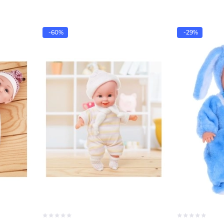
-60%
-29%