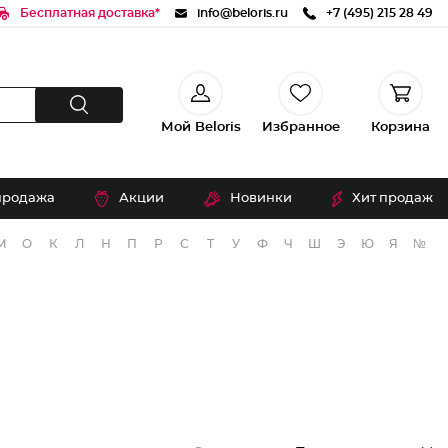
Бесплатная доставка*
info@beloris.ru
+7 (495) 215 28 49
Мой Beloris
Избранное
Корзина
продажа
Акции
Новинки
Хит продаж
М
О
К
Л
Н
П
Р
С
Т
У
Ф
Ч
Ш
Э
Ю
Я
№