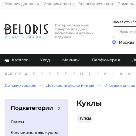
Условия доставки
Условия оплаты
Условия возврата
Помощь
116577
отзыв
Интернет-магазин
товаров для дома,
косметики и детских
игрушек
Москва
Каталог
Уход
Макияж
Парфюмерия
Д
Все бренды
0-9
A
B
C
D
E
F
G
H
I
J
K
L
M
N
Детские товары
Детские игрушки и игры
Игрушки для де
Куклы
Подкатегории
2
Пупсы
Пупсы
Коллекционные куклы