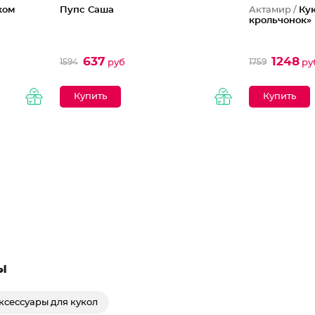
ком
Пупс Саша
Актамир /
Ку
крольчонок»
637
1248
1594
1759
руб
ру
ы
ксессуары для кукол