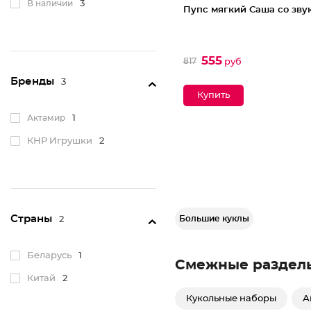
В наличии
3
Пупс мягкий Саша со зву
555
817
руб
Бренды
3
Актамир
1
КНР Игрушки
2
Страны
Большие куклы
2
Беларусь
1
Смежные раздел
Китай
2
Кукольные наборы
А