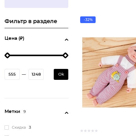
-32%
Фильтр в разделе
Цена (₽)
—
Ok
Метки
9
Скидка
3