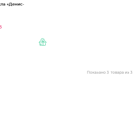
кла «Денис-
б
Показано
3
товара из
3