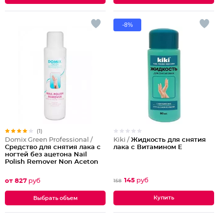
-8%
(1)
Kiki /
Жидкость для снятия
Domix Green Professional /
лака с Витамином Е
Средство для снятия лака с
ногтей без ацетона Nail
Polish Remover Non Aceton
Formula
145
руб
от 827
руб
158
Выбрать объем