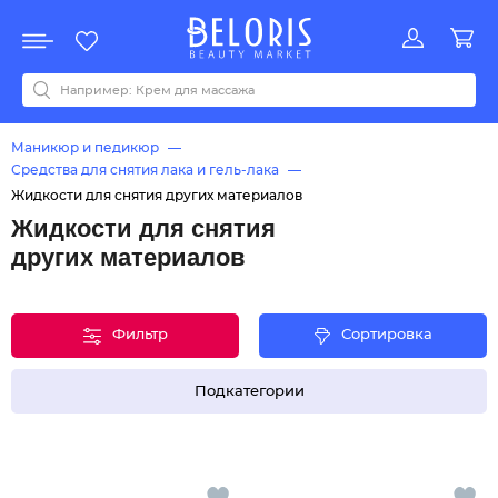
Распродажа
Акции
Новинки
Хит продаж
Все бренды
0-9
A
B
C
D
E
F
G
H
I
J
K
L
M
N
O
P
Q
R
S
T
U
V
W
Y
Z
А
Б
В
Д
З
И
М
О
К
Л
Н
П
Р
С
Т
У
Ф
Ч
Маникюр и педикюр
Средства для снятия лака и гель-лака
Жидкости для снятия других материалов
Жидкости для снятия
других материалов
Фильтр
Сортировка
Подкатегории