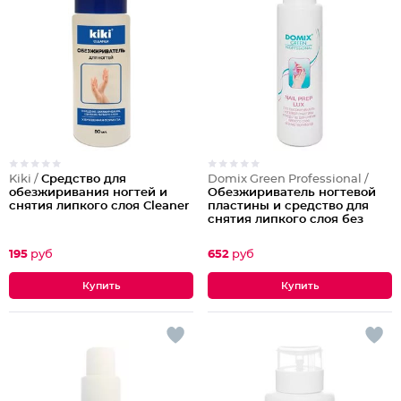
Kiki /
Средство для
Domix Green Professional /
обезжиривания ногтей и
Обезжириватель ногтевой
снятия липкого слоя Cleaner
пластины и средство для
снятия липкого слоя без
растворителя Nail prep Lux 2
в 1, 500 мл
195
руб
652
руб