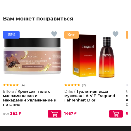
Вам может понравиться
-55%
(4)
(2)
Би
Elfora /
Крем для тела с
Dilis /
Туалетная вода
мо
маслами какао и
мужская LA VIE Fragrand
жи
макадамии Увлажнение и
Fahrenheit Dior
ст
питание
61
382 ₽
1467 ₽
849