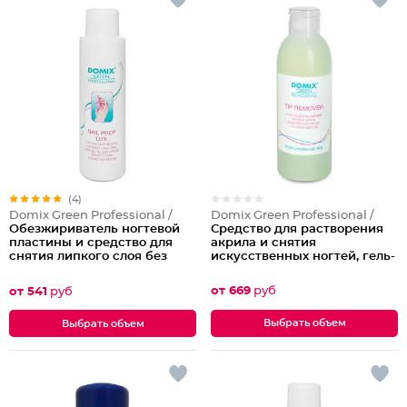
(4)
Domix Green Professional /
Domix Green Professional /
Средство для растворения
Обезжириватель ногтевой
акрила и снятия
пластины и средство для
искусственных ногтей, гель-
снятия липкого слоя без
лака и биогеля Tip Remover
растворителя Nail prep Lux 2
в 1
от 669
руб
от 541
руб
Выбрать объем
Выбрать объем