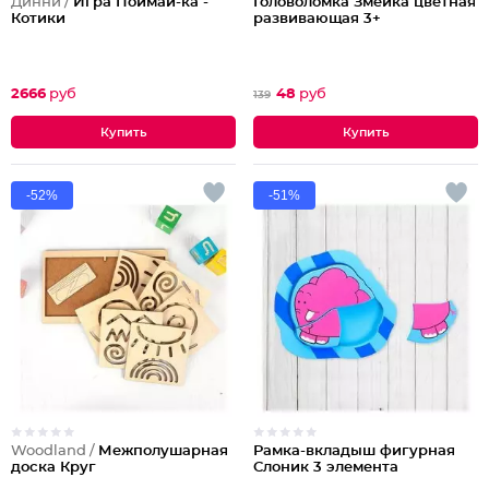
Динни /
Игра Поймай-ка -
Головоломка Змейка цветная
Котики
развивающая 3+
2666
руб
48
руб
139
-52%
-51%
Woodland /
Межполушарная
Рамка-вкладыш фигурная
доска Круг
Слоник 3 элемента