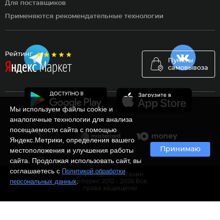
Для поставщиков
Применяются рекомендательные технологии
Рейтинг
Пункты
самовывоза
Мы используем файлы cookie и
аналогичные технологии для анализа
посещаемости сайта с помощью
Яндекс.Метрики, определения вашего
Принимаю
местоположения и улучшения работы
сайта. Продолжая использовать сайт, вы
соглашаетесь с
Политикой обработки
Ⓒ Интернет-магазин
.
персональных данных
Белорис 2012 - 2026 Все
права защищены