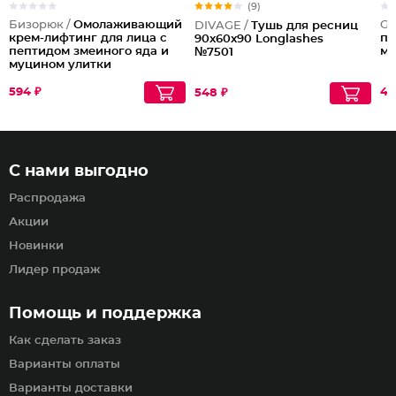
(9)
Бизорюк /
Омолаживающий
Ga
DIVAGE /
Тушь для ресниц
крем-лифтинг для лица с
п
90x60x90 Longlashes
пептидом змеиного яда и
му
№7501
муцином улитки
594 ₽
49
548 ₽
С нами выгодно
Распродажа
Акции
Новинки
Лидер продаж
Помощь и поддержка
Как сделать заказ
Варианты оплаты
Варианты доставки