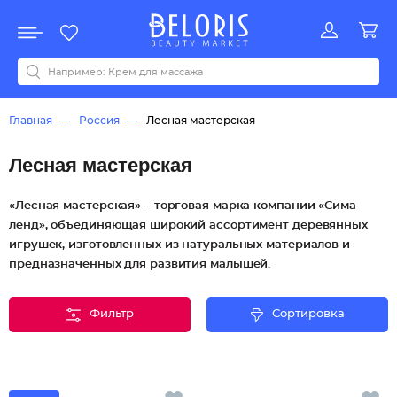
Распродажа
Акции
Новинки
Хит продаж
Все бренды
0-9
A
B
C
D
E
F
G
H
I
J
K
L
M
N
O
P
Q
R
S
T
U
V
W
Y
Z
А
Б
В
Д
З
И
М
О
К
Л
Н
П
Р
С
Т
У
Ф
Ч
Главная
Россия
Лесная мастерская
Лесная мастерская
«Лесная мастерская» – торговая марка компании «Сима-
ленд», объединяющая широкий ассортимент деревянных
игрушек, изготовленных из натуральных материалов и
предназначенных для развития малышей.
Фильтр
Сортировка