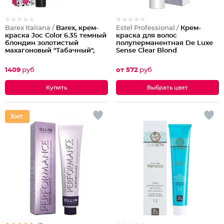
Barex Italiana /
Barex, крем-
Estel Professional /
Крем-
краска Joc Color 6.35 темный
краска для волос
блондин золотистый
полуперманентная De Luxe
махагоновый "Табачный",
Sense Clear Blond
100мл
1409
руб
от 572
руб
Выбрать цвет