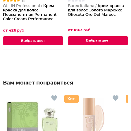
(1)
Barex Italiana /
Крем-краска
OLLIN Professional /
Крем-
для волос Золото Марокко
краска для волос
Olioseta Oro Del Marocc
Перманентная Permanent
Color Cream Performance
от 1863
руб
от 426
руб
Выбрать цвет
Выбрать цвет
Вам может понравиться