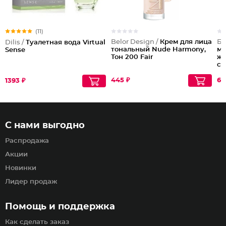
(11)
Belor Design /
Крем для лица
Би
Dilis /
Туалетная вода Virtual
тональный Nude Harmony,
мо
Sense
Тон 200 Fair
жи
ст
445 ₽
61
1393 ₽
С нами выгодно
Распродажа
Акции
Новинки
Лидер продаж
Помощь и поддержка
Как сделать заказ