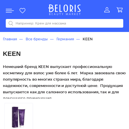
Распродажа
Акции
Новинки
Хит продаж
Все бренды
0-9
A
B
C
D
E
F
G
H
I
J
K
L
M
N
O
P
Q
R
S
T
U
V
W
Y
Z
А
Б
В
Д
З
И
М
О
К
Л
Н
П
Р
С
Т
У
Ф
Ч
Главная
Все бренды
Германия
KEEN
KEEN
Немецкий бренд KEEN выпускает профессиональную
косметику для волос уже более 6 лет. Марка завоевала свою
популярность во многих странах мира, благодаря
надежности, современности и доступной цене. Продукция
выпускается как для салонного использования, так и для
домашнего применения.