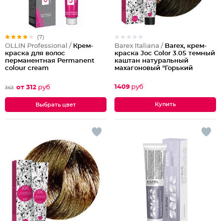
(7)
Barex Italiana /
Barex, крем-
OLLIN Professional /
Крем-
краска Joc Color 3.05 темный
краска для волос
каштан натуральный
перманентная Permanent
махагоновый "Горький
colour cream
шоколад", 100мл New
1409
руб
от 312
руб
363
Выбрать цвет