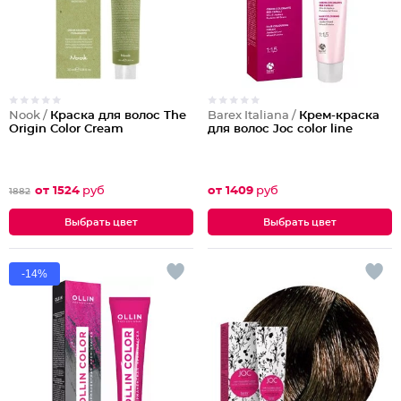
Nook /
Краска для волос The
Barex Italiana /
Крем-краска
Origin Color Cream
для волос Joc color line
от 1524
руб
от 1409
руб
1882
Выбрать цвет
Выбрать цвет
-14%