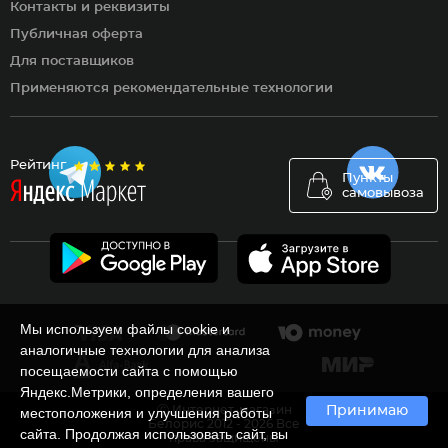
Контакты и реквизиты
Публичная оферта
Для поставщиков
Применяются рекомендательные технологии
Рейтинг
Пункты
самовывоза
Мы используем файлы cookie и
аналогичные технологии для анализа
посещаемости сайта с помощью
Яндекс.Метрики, определения вашего
Ⓒ Интернет-магазин
Принимаю
местоположения и улучшения работы
Белорис 2012 - 2026 Все
сайта. Продолжая использовать сайт, вы
права защищены