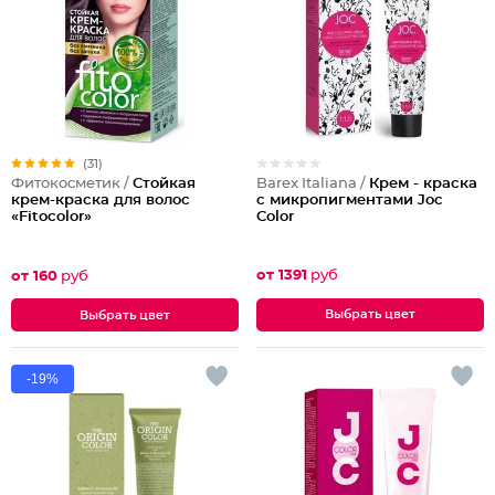
(31)
Barex Italiana /
Крем - краска
Фитокосметик /
Cтойкая
с микропигментами Joc
крем-краска для волос
Color
«Fitocolor»
от 1391
руб
от 160
руб
Выбрать цвет
Выбрать цвет
-19%