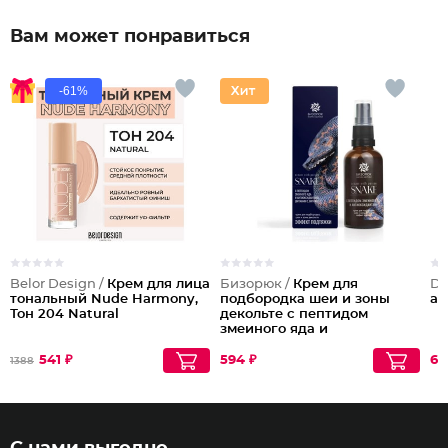
Вам может понравиться
-61%
Belor Design /
Крем для лица
Бизорюк /
Крем для
Dil
тональный Nude Harmony,
подбородка шеи и зоны
ac
Тон 204 Natural
декольте с пептидом
змеиного яда и
антиоксидантами
541 ₽
594 ₽
61
1388