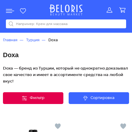
Распродажа
Акции
Новинки
Хит продаж
Все бренды
0-9
A
B
C
D
E
F
G
H
I
J
K
L
M
N
O
P
Q
R
S
T
U
V
W
Y
Z
А
Б
В
Д
З
И
М
О
К
Л
Н
П
Р
С
Т
У
Ф
Ч
Главная
Турция
Doxa
Doxa
Doxa — бренд из Турции, который не однократно доказывал
свое качество и имеет в ассортименте средства на любой
вкус!
Фильтр
Сортировка