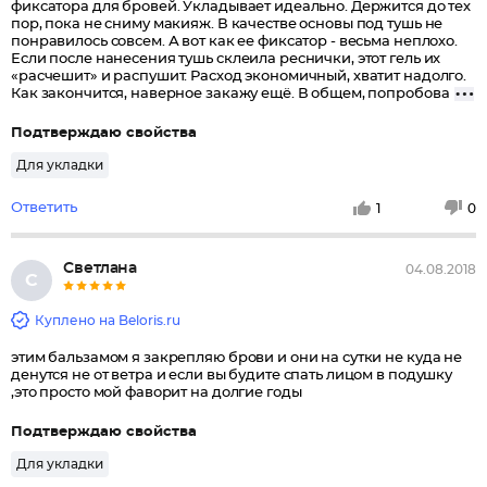
фиксатора для бровей. Укладывает идеально. Держится до тех
пор, пока не сниму макияж. В качестве основы под тушь не
понравилось совсем. А вот как ее фиксатор - весьма неплохо.
Если после нанесения тушь склеила реснички, этот гель их
«расчешит» и распушит. Расход экономичный, хватит надолго.
Как закончится, наверное закажу ещё. В общем, попробова
Подтверждаю свойства
Для укладки
Ответить
1
0
Светлана
04.08.2018
С
Куплено на Beloris.ru
этим бальзамом я закрепляю брови и они на сутки не куда не
денутся не от ветра и если вы будите спать лицом в подушку
,это просто мой фаворит на долгие годы
Подтверждаю свойства
Для укладки