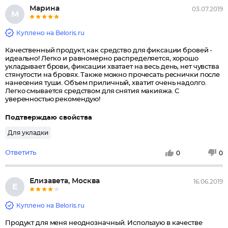
Марина
03.07.2019
М
Куплено на Beloris.ru
Качественный продукт, как средство для фиксации бровей -
идеально! Легко и равномерно распределяется, хорошо
укладывает брови, фиксации хватает на весь день, нет чувства
стянутости на бровях. Также можно прочесать реснички после
нанесения туши. Объем приличный, хватит очень надолго.
Легко смывается средством для снятия макияжа. С
уверенностью рекомендую!
Подтверждаю свойства
Для укладки
Ответить
0
0
Елизавета, Москва
16.06.2019
Е
Куплено на Beloris.ru
Продукт для меня неоднозначный. Использую в качестве