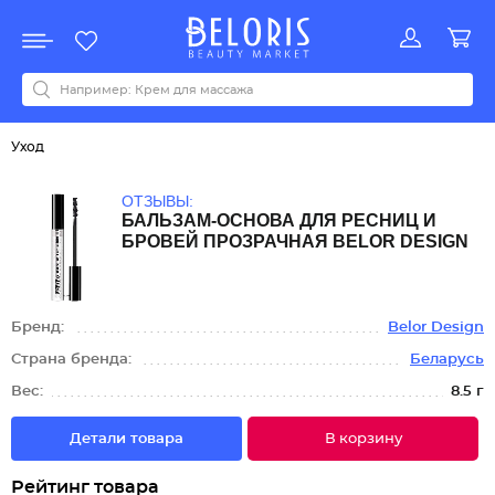
Распродажа
Акции
Новинки
Хит продаж
Все бренды
0-9
A
B
C
D
E
F
G
H
I
J
K
L
M
N
O
P
Q
R
S
T
U
V
W
Y
Z
А
Б
В
Д
З
И
М
О
К
Л
Н
П
Р
С
Т
У
Ф
Ч
Уход
ОТЗЫВЫ:
БАЛЬЗАМ-ОСНОВА ДЛЯ РЕСНИЦ И
БРОВЕЙ ПРОЗРАЧНАЯ BELOR DESIGN
Бренд:
Belor Design
Страна бренда:
Беларусь
Вес:
8.5 г
Детали товара
В корзину
Рейтинг товара