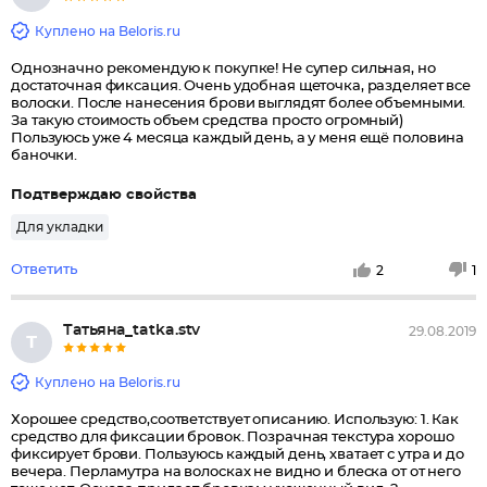
Куплено на Beloris.ru
Однозначно рекомендую к покупке! Не супер сильная, но
достаточная фиксация. Очень удобная щеточка, разделяет все
волоски. После нанесения брови выглядят более объемными.
За такую стоимость объем средства просто огромный)
Пользуюсь уже 4 месяца каждый день, а у меня ещё половина
баночки.
Подтверждаю свойства
Для укладки
Ответить
2
1
Татьяна_tatka.stv
29.08.2019
Т
Куплено на Beloris.ru
Хорошее средство,соответствует описанию. Использую: 1. Как
средство для фиксации бровок. Позрачная текстура хорошо
фиксирует брови. Пользуюсь каждый день, хватает с утра и до
вечера. Перламутра на волосках не видно и блеска от от него