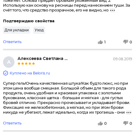
тоже нет. Основа придает бровкам ухоженный вид. 2.
Использую как основу на ресницы перед нанесением туши. За
счёт того, что средство прозрачное, его не видно, но
Подтверждаю свойства
Для укладки
Уход
Ответить
1
0
Алексеева Светлана Сергеевна
09.08.2019
А
Куплено на Beloris.ru
Супер гель!Очень качественная штука!Как будто люкс, но при
этом цена вообще смешная. Большой объем для такого рода
продукта, очень удобная и красивая упаковка с золотыми
буковками, классная щетка - большая и мягкая - для густых
бровей отлично. Прекрасно прочесывает и укладывает брови.
Фиксация не железобетонная, а мягкая, но при этом брови
никуда не убегают, лежат идеально, когда их трогаешь - они
Ответить
0
0