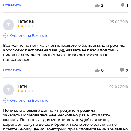
Ответить
2
1
Татьяна
25.05.2018
Т
Куплено на Beloris.ru
Возможно не поняла в чем плюсы этого бальзама, для ресниц
абсолютно бесполезная вещь((, назвать ее базой под тушь
никак нельзя, жесткая щеточка, никакого эффекта.Не
понравилась.
Ответить
0
0
Тати
02.04.2018
Т
Куплено на Beloris.ru
Почитала отзывы о данном продукте и решила
заказать.Пользовалась уже несколько раз, и что я могу
сказать...Во-первых, для меня очень не удобная кисть,
царапает кожу на веках и бровях, после этого остаются не
приятные ощущения.Во-вторых, при использовании зрительно