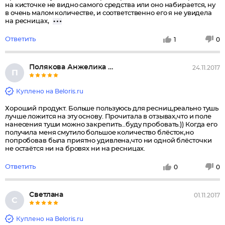
на кисточке не видно самого средства или оно набирается, ну
в очень малом количестве, и соответственно его я не увидела
на ресницах,
Ответить
1
0
Полякова Анжелика Сергеевна
24.11.2017
П
Куплено на Beloris.ru
Хороший продукт. Больше пользуюсь для ресниц,реально тушь
лучше ложится на эту основу. Прочитала в отзывах,что и поле
нанесения туши можно закрепить...буду пробовать.)) Когда его
получила меня смутило большое количество блёсток,но
попробовав была приятно удивлена,что ни одной блёсточки
не остаётся ни на бровях ни на ресницах.
Ответить
0
0
Светлана
01.11.2017
С
Куплено на Beloris.ru