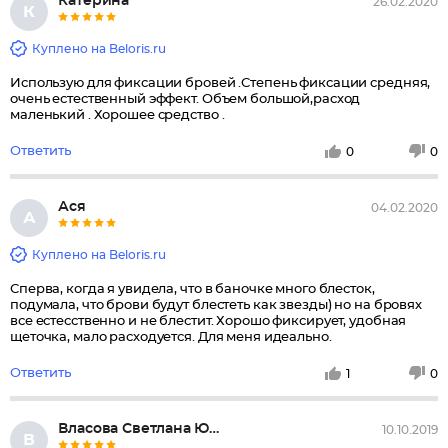
Катерина
26.02.2020
К
Куплено на Beloris.ru
Использую для фиксации бровей .Степень фиксации средняя,
очень естественный эффект. Объем большой,расход
маленький . Хорошее средство .
Ответить
0
0
Ася
04.02.2020
А
Куплено на Beloris.ru
Сперва, когда я увидела, что в баночке много блесток,
подумала, что брови будут блестеть как звезды) но на бровях
все естесственно и не блестит. Хорошо фиксирует, удобная
щеточка, мало расходуется. Для меня идеально.
Ответить
1
0
Власова Светлана Юрьевна
10.10.2019
В