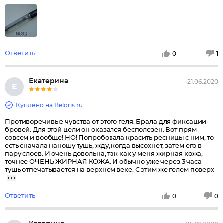
Ответить
0
1
Екатерина
21.06.2020
Е
Куплено на Beloris.ru
Противоречивые чувства от этого геля. Брала для фиксации
бровей. Для этой цели он оказался бесполезен. Вот прям
совсем и вообще! НО! Попробовала красить ресницы с ним, то
есть сначала наношу тушь, жду, когда высохнет, затем его в
пару слоев. И очень довольна, так как у меня жирная кожа,
точнее ОЧЕНЬ ЖИРНАЯ КОЖА. И обычно уже через 3 часа
тушь отпечатывается на верхнем веке. С этим же гелем поверх
Ответить
0
0