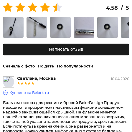
4.58 / 5
Написать отзыв
Сначала с фото
По дате
По популярности
Светлана, Москва
16.04.2026
Куплено на Beloris.ru
Бальзам-основа для ресниц и бровей BelorDesign.Продукт
находится в прозрачном пластиковом флаконе оснащённом
надёжно закрывающейся крышкой. На флаконе имеется
наклейка защищающая от несанкционированного вскрытия,
также на ней указано наименование продукта, срок годности.
Если потянуть за край наклейки, она развернется и на
развороте можно увидеть информацию о составе бальзама-