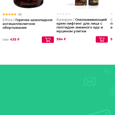
(9)
Бизорюк /
Омолаживающий
Ga
Elfora /
Горячее шоколадное
крем-лифтинг для лица с
п
антицеллюлитное
пептидом змеиного яда и
же
обертывание
муцином улитки
594 ₽
51
435 ₽
1280