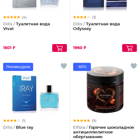
(4)
(3)
Dilis /
Туалетная вода
Dilis /
Туалетная вода
Vivat
Odyssey
1601 ₽
1960 ₽
Рекомендуем
-66%
(1)
(9)
Dilis /
Blue ray
Elfora /
Горячее шоколадное
антицеллюлитное
обертывание