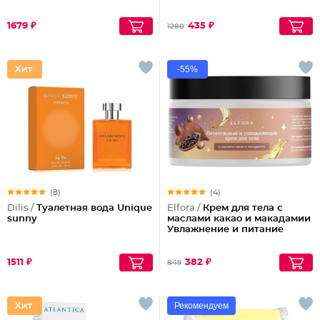
1679 ₽
435 ₽
1280
-55%
(8)
(4)
Dilis /
Туалетная вода Unique
Elfora /
Крем для тела с
sunny
маслами какао и макадамии
Увлажнение и питание
1511 ₽
382 ₽
849
Рекомендуем