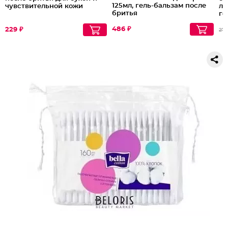
125мл, гель-бальзам после
чувствительной кожи
ле
бритья
го
Di
486 ₽
229 ₽
271