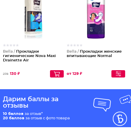
Bella /
Прокладки
Bella /
Прокладки женские
гигиенические Nova Maxi
впитывающие Normal
Drainette Air
130 ₽
от 129 ₽
278
Дарим баллы за
отзывы
10 баллов
за отзыв*
20 баллов
за отзыв с фото товара