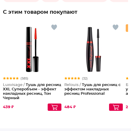
С этим товаром покупают
(585)
(32)
Luxvisage /
Тушь для ресниц
Relouis /
Тушь для ресниц с
Бе
XXL Суперобъем - эффект
эффектом накладных
ум
накладных ресниц, Тон
ресниц Professional
ан
Черный
439 ₽
484 ₽
28