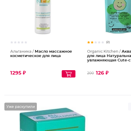
(2)
Альганика /
Масло массажное
Organic Kitchen /
Акв
косметическое для лица
для лица Натуральн
увлажняющая Cute-
1295 ₽
126 ₽
200
Уже раскупили