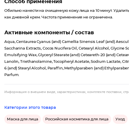
Способ применения
Обильно нанести на очищенную кожу лица на 10 минут. Удалить
как дневной крем. Частота применения не ограничена.
Активные компоненты / состав
Aqua, Centaurea Cyanus (and) Camellia Sinensis Leaf (and) Aesculu
Saccharina Extracts, Cocos Nucifera Oil, Cetearyl Alcohol, Glycine So
Emulsifying Wax, Glyceryl Stearate (and) Ceteareth-20 (and) Ceteare
Lanolin, Triethanolamine, Tocopheryl Acetate, Sodium Lactate, Cit
6 (and) Stearyl Alcohol, Paraffin, Methylparaben (and) Ethylparab
Parfum.
Информация о внешнем виде, характеристиках, комплекте поставки, стр
Категории этого товара
Маска для лица
Российская косметика для лица
Уход