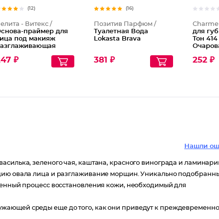
(12)
(16)
елита - Витекс /
Позитив Парфюм /
Charme
снова-праймер для
Туалетная Вода
для губ
ица под макияж
Lokasta Brava
Тон 414
азглаживающая
Очаров
ффект сияния
розовы
47 ₽
381 ₽
252 ₽
Нашли ош
асилька, зеленого чая, каштана, красного винограда и ламинари
кцию овала лица и разглаживание морщин. Уникально подобранн
твенный процесс восстановления кожи, необходимый для
жающей среды еще до того, как они приведут к преждевременн