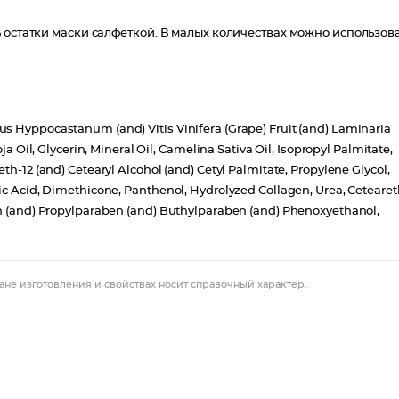
 остатки маски салфеткой. В малых количествах можно использов
s Hyppocastanum (and) Vitis Vinifera (Grape) Fruit (and) Laminaria
ja Oil, Glycerin, Mineral Oil, Camelina Sativa Oil, Isopropyl Palmitate,
th-12 (and) Cetearyl Alcohol (and) Cetyl Palmitate, Propylene Glycol,
ric Acid, Dimethicone, Panthenol, Hydrolyzed Collagen, Urea, Cetearet
en (and) Propylparaben (and) Buthylparaben (and) Phenoxyethanol,
ане изготовления и свойствах носит справочный характер.