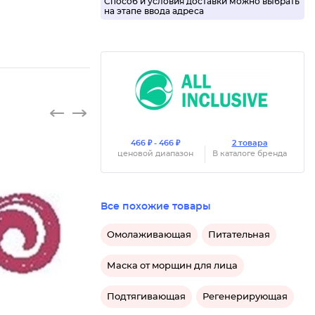
Способ и условия доставки можно выбрать
на этапе ввода адреса
466 ₽ - 466 ₽
2 товара
ценовой диапазон
В каталоге бренда
Все похожие товары
Каранда
Омолаживающая
Питательная
Маска от морщин для лица
Подтягивающая
Регенерирующая