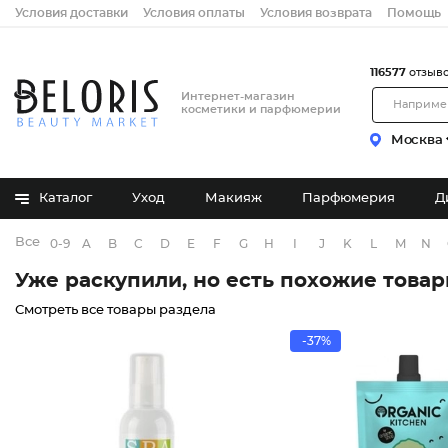
Условия доставки
Условия оплаты
Условия возврата
Помощь
116577
отзыв
Интернет-магазин
косметики и парфюмерии
Москва
Каталог
Уход
Макияж
Парфюмерия
Д
Все бренды
0-9
A
B
C
D
E
F
G
H
I
J
K
L
M
N
Уже раскупили, но есть похожие това
Смотреть все товары раздела
-37%