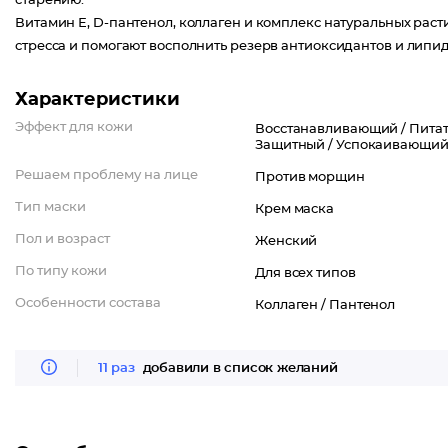
старению.
Витамин Е, D-пантенол, коллаген и комплекс натуральных ра
стресса и помогают восполнить резерв антиоксидантов и липи
Характеристики
Эффект для кожи
Восстанавливающий /
Питат
Защитный /
Успокаивающий
Решаем проблему на лице
Против морщин
Тип маски
Крем маска
Пол и возраст
Женский
По типу кожи
Для всех типов
Особенности состава
Коллаген /
Пантенол
11 раз
добавили в список желаний