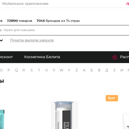
Мобильное приложение
ов
721890
товаров
7046
брендов из 74 стран
Пункты выдачи заказов
исконт
Косметика Белита
Рас
O
P
Q
R
S
T
U
V
W
Y
Z
А
Б
В
Д
З
И
ры