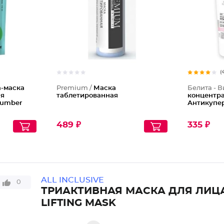
(
а-маска
Premium /
Маска
Белита - В
ая
таблетированная
концентра
cumber
Антикупер
489 ₽
335 ₽
ALL INCLUSIVE
0
ТРИАКТИВНАЯ МАСКА ДЛЯ ЛИЦА
LIFTING MASK