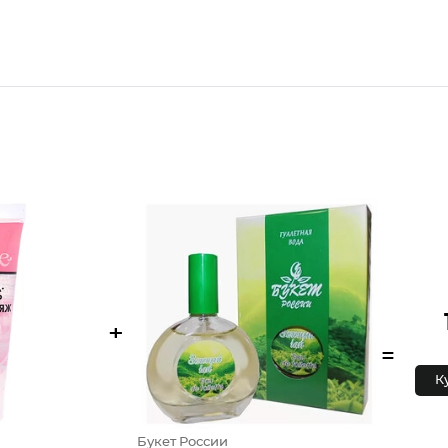
+
=
К
Букет России