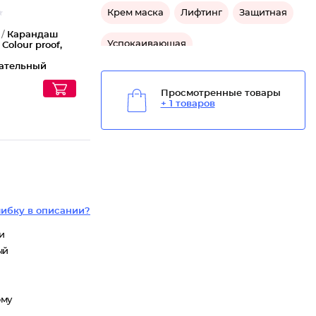
Крем маска
Лифтинг
Защитная
 /
Карандаш
Успокаивающая
 Colour proof,
ательный
Восстанавливающая
й
Просмотренные товары
+ 1 товаров
Средство омолаживающее для лица
Средство от морщин для лица
Средство подтягивающее для лица
Средство успокаивающее для лица
ибку в описании?
Средство защитное для лица
и
ый
ому