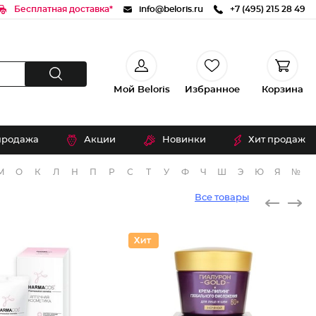
Бесплатная доставка*
info@beloris.ru
+7 (495) 215 28 49
Мой Beloris
Избранное
Корзина
продажа
Акции
Новинки
Хит продаж
М
О
К
Л
Н
П
Р
С
Т
У
Ф
Ч
Ш
Э
Ю
Я
№
Все товары