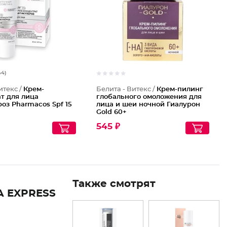
44)
итекс /
Крем-
Белита - Витекс /
Крем-пилинг
т для лица
глобального омоложения для
оз Pharmacos Spf 15
лица и шеи ночной Гиалурон
Gold 60+
545 ₽
Также смотрят
 EXPRESS