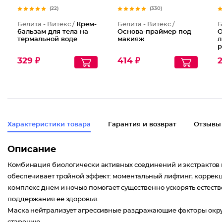
(22)
(330)
Белита - Витекс /
Крем-
Белита - Витекс /
Б
бальзам для тела на
Основа-праймер под
О
термальной воде
макияж
л
р
Э
329 ₽
414 ₽
2
Характеристики товара
Гарантия и возврат
Отзывы
Описание
Комбинация биологически активных соединений и экстрактов в
обеспечивает тройной эффект: моментальный лифтинг, корре
комплекс днем и ночью помогает существенно ускорять естес
поддержания ее здоровья.
Маска нейтрализует агрессивные раздражающие факторы окру