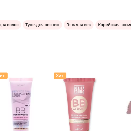
ля волос
Тушь для ресниц
Гель для век
Корейская косм