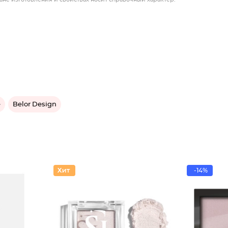
e
Belor Design
-14%