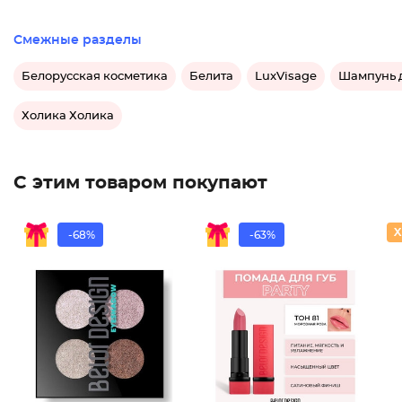
Смежные разделы
Белорусская косметика
Белита
LuxVisage
Шампунь д
Холика Холика
С этим товаром покупают
-68%
-63%
Тени 4-
Помада