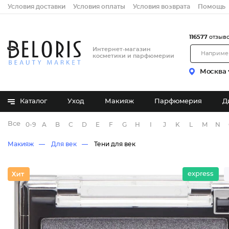
Условия доставки
Условия оплаты
Условия возврата
Помощь
116577
отзыв
Интернет-магазин
косметики и парфюмерии
Москва
Каталог
Уход
Макияж
Парфюмерия
Д
Все бренды
0-9
A
B
C
D
E
F
G
H
I
J
K
L
M
N
Макияж
Для век
Тени для век
express