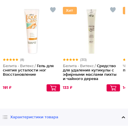
(8)
(313)
Белита - Витекс /
Гель для
Белита - Витекс /
Средство
Ча
снятия усталости ног
для удаления кутикулы с
по
Восстановление
эфирными маслами пихты
и чайного дерева
191 ₽
133 ₽
14
Характеристики товара