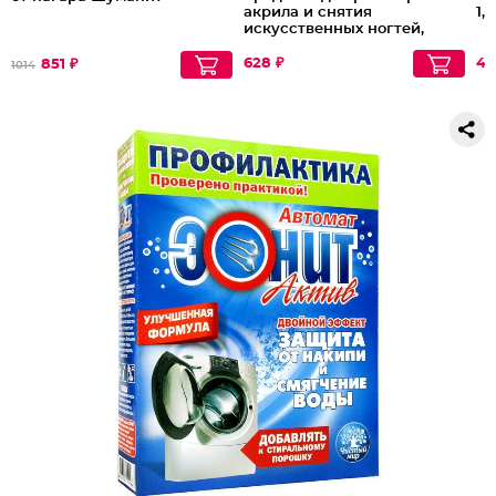
акрила и снятия
1,
искусственных ногтей,
гель-лака и биогеля Tip
Remover, 1000 мл
628 ₽
40
851 ₽
1014