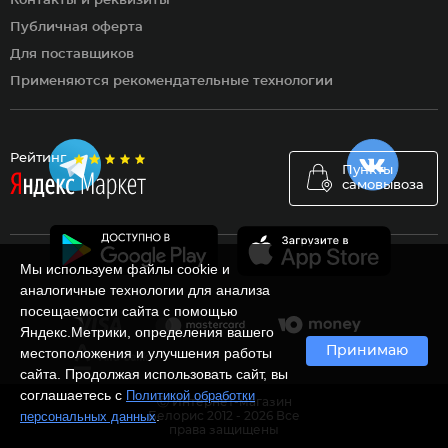
Контакты и реквизиты
Публичная оферта
Для поставщиков
Применяются рекомендательные технологии
Рейтинг
Пункты
самовывоза
Мы используем файлы cookie и
аналогичные технологии для анализа
посещаемости сайта с помощью
Яндекс.Метрики, определения вашего
Принимаю
местоположения и улучшения работы
сайта. Продолжая использовать сайт, вы
соглашаетесь с
Политикой обработки
Ⓒ Интернет-магазин
.
персональных данных
Белорис 2012 - 2026 Все
права защищены