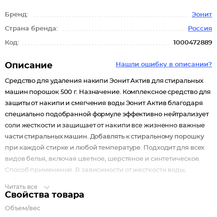
Бренд:
Эонит
Страна бренда:
Россия
Код:
1000472889
Описание
Нашли ошибку в описании?
Средство для удаления накипи Эонит Актив для стиральных
машин порошок 500 г. Назначение. Комплексное средство для
защиты от накипи и смягчения воды Эонит Актив благодаря
специально подобранной формуле эффективно нейтрализует
соли жесткости и защищает от накипи все жизненно важные
части стиральных машин. Добавлять к стиральному порошку
при каждой стирке и любой температуре. Подходит для всех
видов белья, включая цветное, шерстяное и синтетическое.
Способ применения. В зависимости от жесткости воды,
добавить средство Эонит Актив в основной
Читать все
распределительный отсек поверх стирального порошка.
Свойства товара
Применять при каждой стирке. Меры предосторожности
Объем/вес
Беречь от детей! Не глотать. Избегать попадания средства в