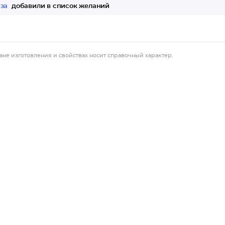
аза
добавили в список желаний
ане изготовления и свойствах носит справочный характер.