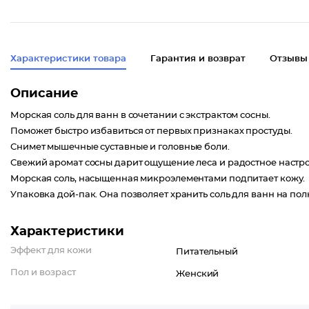
Характеристики товара
Гарантия и возврат
Отзывы
Описание
Морская соль для ванн в сочетании с экстрактом сосны.
Поможет быстро избавиться от первых признаках простуды.
Снимет мышечные суставные и головные боли.
Свежий аромат сосны дарит ощущение леса и радостное настр
Морская соль, насыщенная микроэлементами подпитает кожу.
Упаковка дой-пак. Она позволяет хранить соль для ванн на по
Характеристики
Эффект для кожи
Питательный
Пол и возраст
Женский