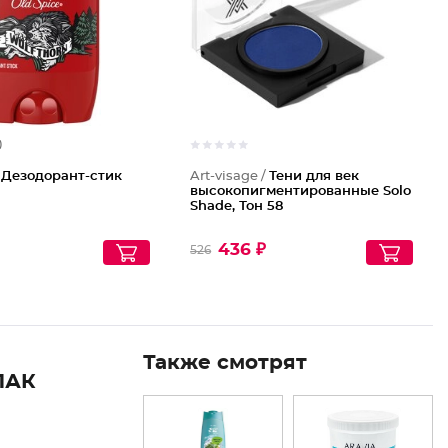
)
/
Дезодорант-стик
Art-visage /
Тени для век
высокопигментированные Solo
Shade, Тон 58
436 ₽
526
Также смотрят
ПАК