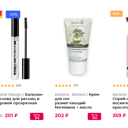
-67%
(26)
(13)
elor Design /
Бальзам-
Белита - Витекс /
Крем
Белита 
снова для ресниц и
для ног
Спрей-
ровей прозрачная
размягчающий
восхит
Мочевина + масло
красот
чайного дерева для
несмыв
201 ₽
202 ₽
359 ₽
10
сухих мозолей Рецепт
эффект
№19
Соверш