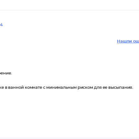
4
Нашли ош
оение.
лке в ванной комнате с минимальным риском для ее высыпания.