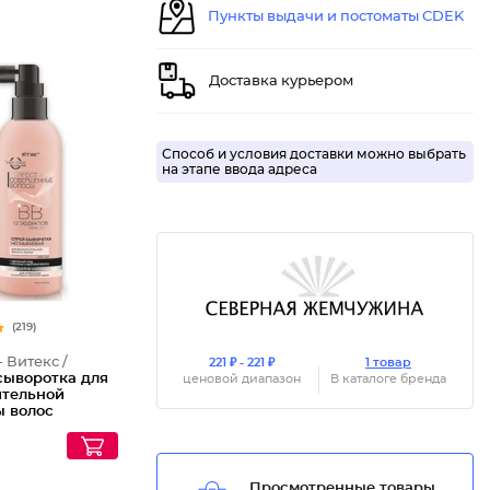
Пункты выдачи и постоматы CDEK
Доставка курьером
Способ и условия доставки можно выбрать
на этапе ввода адреса
(219)
- Витекс /
221 ₽ - 221 ₽
1 товар
сыворотка для
ценовой диапазон
В каталоге бренда
ительной
ы волос
аемая 12
ов
енные Волосы
Просмотренные товары