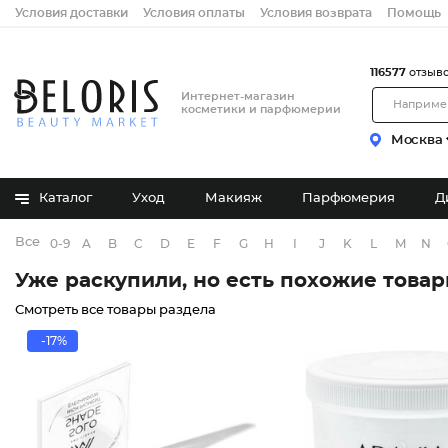
Условия доставки
Условия оплаты
Условия возврата
Помощь
116577
отзыв
Интернет-магазин
косметики и парфюмерии
Москва
Каталог
Уход
Макияж
Парфюмерия
Д
Все бренды
0-9
A
B
C
D
E
F
G
H
I
J
K
L
M
N
Уже раскупили, но есть похожие това
Смотреть все товары раздела
-17%
Тени дл