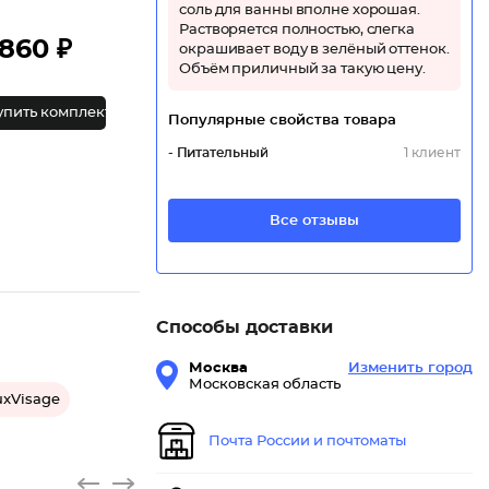
соль для ванны вполне хорошая.
Растворяется полностью, слегка
860 ₽
окрашивает воду в зелёный оттенок.
Объём приличный за такую цену.
упить комплект
Популярные свойства товара
- Питательный
1 клиент
Все отзывы
Способы доставки
Москва
Изменить город
Московская область
uxVisage
Почта России и почтоматы