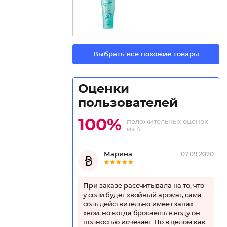
Выбрать все похожие товары
Оценки
пользователей
100%
положительных оценок
из 4
Марина
07.09.2020
При заказе рассчитывала на то, что
у соли будет хвойный аромат, сама
соль действительно имеет запах
хвои, но когда бросаешь в воду он
полностью исчезает. Но в целом как