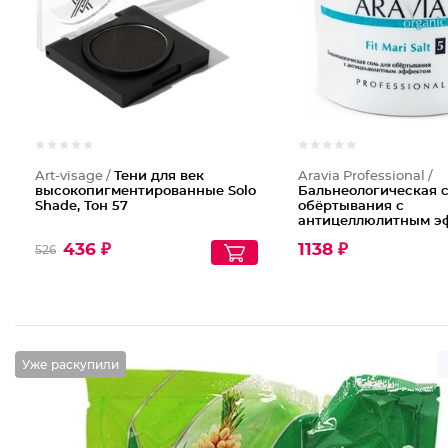
Art-visage /
Тени для век
Aravia Professional /
высокопигментированные Solo
Бальнеологическая с
Shade, Тон 57
обёртывания с
антицеллюлитным э
Fit Mari Salt
436 ₽
1138 ₽
526
Уже раскупили