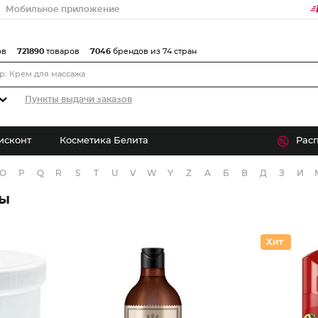
Мобильное приложение
ов
721890
товаров
7046
брендов из 74 стран
Пункты выдачи заказов
исконт
Косметика Белита
Рас
O
P
Q
R
S
T
U
V
W
Y
Z
А
Б
В
Д
З
И
ры