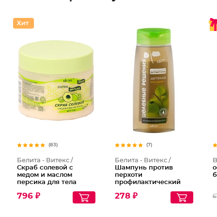
(83)
(7)
Белита - Витекс /
Белита - Витекс /
B
Скраб солевой с
Шампунь против
о
медом и маслом
перхоти
б
персика для тела
профилактический
Дегтярный
796 ₽
278 ₽
6