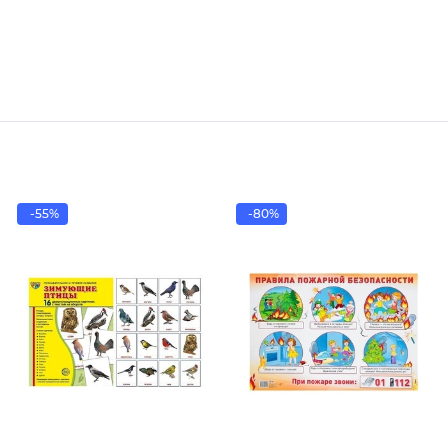
-55%
-80%