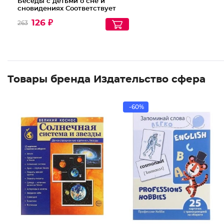
Беседы с детьми о сне и
сновидениях Соответствует
ФГОС ДО
126 ₽
263
Товары бренда Издательство сфера
-60%