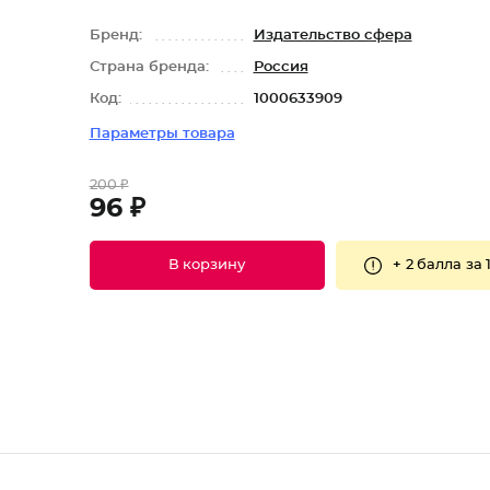
Бренд:
Издательство сфера
Страна бренда:
Россия
Код:
1000633909
Параметры товара
200 ₽
96 ₽
+
2 балла
за 
В корзину