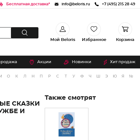
Бесплатная доставка*
info@beloris.ru
+7 (495) 215 28 49
Мой Beloris
Избранное
Корзина
продажа
Акции
Новинки
Хит продаж
М
О
К
Л
Н
П
Р
С
Т
У
Ф
Ч
Ш
Э
Ю
Я
№
Также смотрят
ЫЕ СКАЗКИ
УЖБЕ И