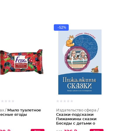
-52%
ax /
Мыло туалетное
Издательство сфера /
есные ягоды
Сказки-подсказки
Пижамкины сказки
Беседы с детьми о
сне и сновидениях