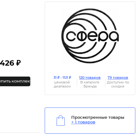
426 ₽
31 ₽ - 1121 ₽
120 товаров
79 товаров
упить комплект
ценовой
В каталоге
Доступно по
диапазон
бренда
скидке
Просмотренные товары
+ 1 товаров