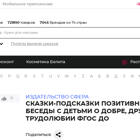
Мобильное приложение
ов
721890
товаров
7046
брендов из 74 стран
Пункты выдачи заказов
исконт
Косметика Белита
Рас
O
P
Q
R
S
T
U
V
W
Y
Z
А
Б
В
Д
З
И
ИЗДАТЕЛЬСТВО СФЕРА
0
СКАЗКИ-ПОДСКАЗКИ ПОЗИТИВН
БЕСЕДЫ С ДЕТЬМИ О ДОБРЕ, ДР
ТРУДОЛЮБИИ ФГОС ДО
Поделиться: