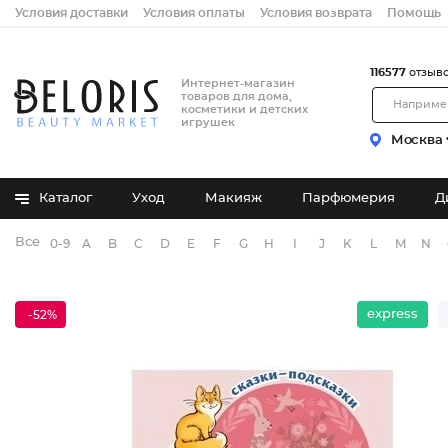
Условия доставки
Условия оплаты
Условия возврата
Помощь
116577
отзыв
Интернет-магазин
товаров для дома,
косметики и детских
игрушек
Москва
Каталог
Уход
Макияж
Парфюмерия
Д
Все бренды
0-9
A
B
C
D
E
F
G
H
I
J
K
L
M
N
express
-52%