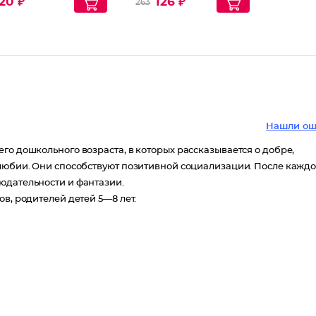
20 ₽
126 ₽
263
Соответствует ФГОС
ДО
Нашли ош
го дошкольного возраста, в которых рассказывается о добре,
олюбии. Они способствуют позитивной социализации. После кажд
юдательности и фантазии.
в, родителей детей 5—8 лет.