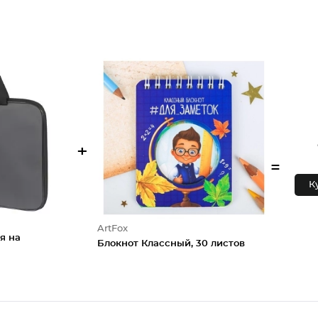
+
=
К
ArtFox
я на
Блокнот Классный, 30 листов