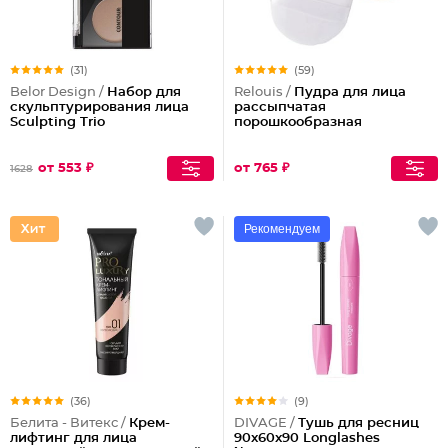
(31)
(59)
Belor Design /
Набор для
Relouis /
Пудра для лица
скульптурирования лица
рассыпчатая
Sculpting Triо
порошкообразная
от 553 ₽
от 765 ₽
1628
Рекомендуем
(36)
(9)
Белита - Витекс /
Крем-
DIVAGE /
Тушь для ресниц
лифтинг для лица
90x60x90 Longlashes