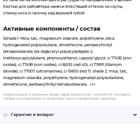
из палетки на яблочки щёк и растушуй по направлению к вискам.
Кистью для хайлайтера нанеси блестящий оттенок на скулы,
спинку носа и галочку над верхней губой.
Активные компоненты / состав
Sshade 1: Mica, talc, magnesium stearate, polyethylene, silica,
hydrogenated polyisobutene, dimethicone, pentaerythrityl
tetraisostearate, bis-diglyceryl polyacyladipate-2,
triethoxycaprylylsilane, phenoxyethanol, caprylyl glycol, ci 77492 (iron
oxides), ci 77499 (iron oxides), ci 16035 (red 40), ci 77891 (titanium
dioxide), ci 77007 (ultramarines), ci 15850 (red 7). shade 2: mica, talc,
magnesium stearate, polyethylene, hydrogenated polyisobutene,
dimethicone, pentaerythrityl tetraisostearate,
Информация о внешнем виде, характеристиках, комплекте поставки,
стране изготовления и свойствах носит справочный характер.
Гарантия и возврат