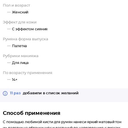
Пол и возраст
Женский
Эффект для кожи
С эффектом сияния
Румяна форма выпуска
Палетка
Рубрики макияжа
Для лица
По возрасту применения
14+
11 раз
добавили в список желаний
Способ применения
С помощью любимой кисти для румян нанеси яркий матовый тон