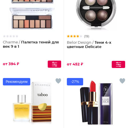
(19)
Charme /
Палетка теней для
Belor Design /
Тени 4-х
век 9 в 1
цветные Delicate
от 394 ₽
от 452 ₽
Рекомендуем
-27%