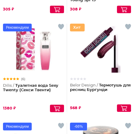
Young Spf 15
305 ₽
308 ₽
Рекомендуем
(6)
Belor Design /
Термотушь для
Dilis /
Туалетная вода Sexy
ресниц Бургунди
Twenty (Секси Твенти)
568 ₽
1380 ₽
Рекомендуем
-66%