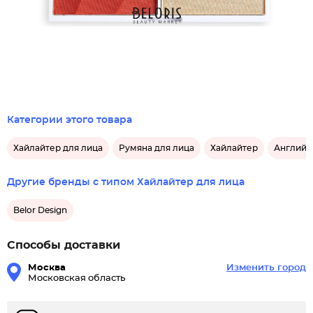
Категории этого товара
Хайлайтер для лица
Румяна для лица
Хайлайтер
Английс
Другие бренды с типом Хайлайтер для лица
Belor Design
Способы доставки
Москва
Изменить город
Московская область