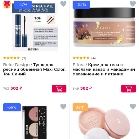
-57%
-55%
(9)
(4)
Belor Design /
Тушь для
Elfora /
Крем для тела с
ресниц объемная Maxi Color,
маслами какао и макадамии
Тон Синий
Увлажнение и питание
302 ₽
382 ₽
703
849
-66%