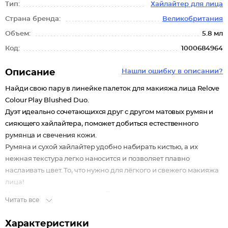
Тип:
Хайлайтер для лица
Страна бренда:
Великобритания
Объем:
5.8 мл
Код:
1000684964
Описание
Нашли ошибку в описании?
Найди свою пару в линейке палеток для макияжа лица Relove
Colour Play Blushed Duo.
Дуэт идеально сочетающихся друг с другом матовых румян и
сияющего хайлайтера, поможет добиться естественного
румянца и свечения кожи.
Румяна и сухой хайлайтер удобно набирать кистью, а их
нежная текстура легко наносится и позволяет плавно
наслаивать цвет. То, что нужно для лёгкого и свежего макияжа
лица!
Не тестируется на животных. Подходит для веганов.
Читать все
Характеристики