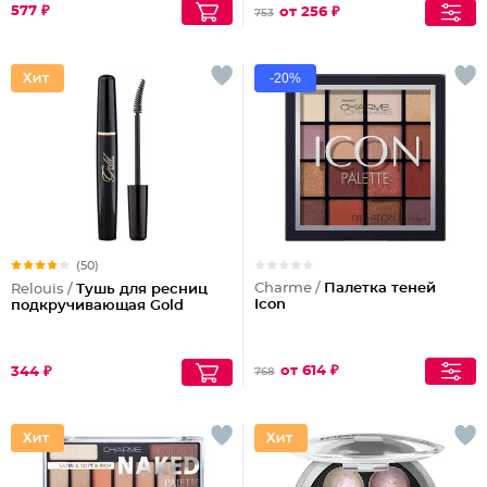
577 ₽
от 256 ₽
753
-20%
(50)
Charme /
Палетка теней
Relouis /
Тушь для ресниц
Icon
подкручивающая Gold
от 614 ₽
344 ₽
768