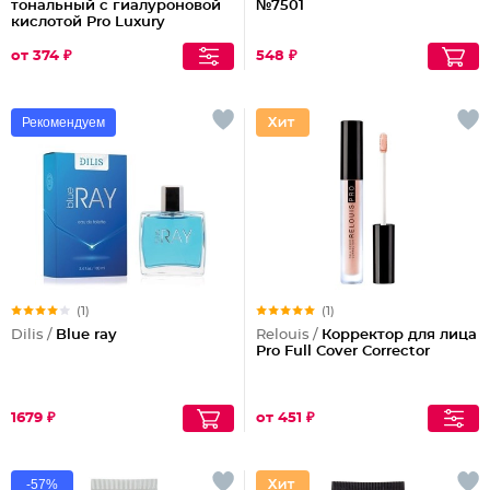
тональный с гиалуроновой
№7501
кислотой Pro Luxury
от 374 ₽
548 ₽
Рекомендуем
(1)
(1)
Dilis /
Blue ray
Relouis /
Корректор для лица
Pro Full Cover Corrector
1679 ₽
от 451 ₽
-57%