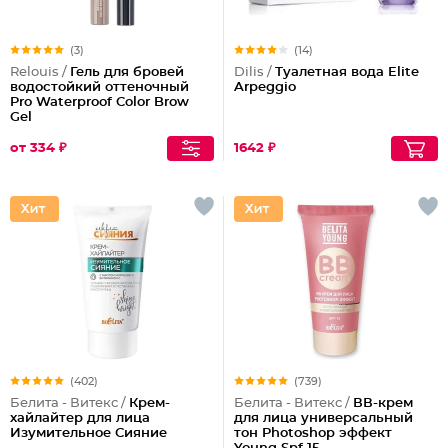
(3)
(14)
Relouis /
Гель для бровей
Dilis /
Туалетная вода Elite
водостойкий оттеночный
Arpeggio
Pro Waterproof Color Brow
Gel
от 334 ₽
1642 ₽
(402)
(739)
Белита - Витекс /
Крем-
Белита - Витекс /
ВВ-крем
хайлайтер для лица
для лица универсальный
Изумительное Сияние
тон Photoshop эффект