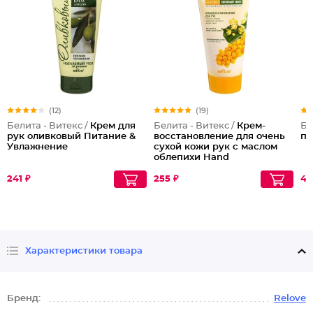
(12)
(19)
Белита - Витекс /
Крем для
Белита - Витекс /
Крем-
Бе
рук оливковый Питание &
восстановление для очень
пр
Увлажнение
сухой кожи рук с маслом
облепихи Hand
Regeneration Cream for Dry
and Dry Very Skin
241 ₽
255 ₽
41
Характеристики товара
Бренд:
Relove