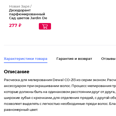
Новая Заря /
Дезодорант
парфюмированный
Сад цветов Jardin De
Fleurs
277 ₽
Характеристики товара
Гарантия и возврат
Отзывы
Описание
Расческа для мелирования Dewal CO-213 из серии эконом. Рас
аксессуаром при окрашивании волос. Процесс мелирования тр
которые должны быть на одинаковом расстоянии друг от друга,
широкие зубья с крючками, для отделения прядей, с другой об
позволяет выделять с легкостью необходимые пряди волос. Бл
равномерный цвет.