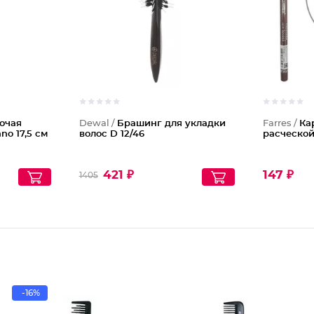
очая
Dewal /
Брашинг для укладки
Farres /
Ка
o 17,5 см
волос D 12/46
расческой
421 ₽
147 ₽
1405
-16%