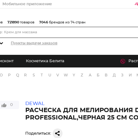
Мобильное приложение
ов
721890
товаров
7046
брендов из 74 стран
Пункты выдачи заказов
исконт
Косметика Белита
Рас
O
P
Q
R
S
T
U
V
W
Y
Z
А
Б
В
Д
З
И
DEWAL
0
РАСЧЕСКА ДЛЯ МЕЛИРОВАНИЯ 
PROFESSIONAL,ЧЕРНАЯ 25 СМ CO
Поделиться: