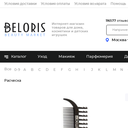
Условия доставки
Условия оплаты
Условия возврата
Помощь
116577
отзыв
Интернет-магазин
товаров для дома,
косметики и детских
игрушек
Москва
Каталог
Уход
Макияж
Парфюмерия
Д
Все бренды
0-9
A
B
C
D
E
F
G
H
I
J
K
L
M
N
Расческа