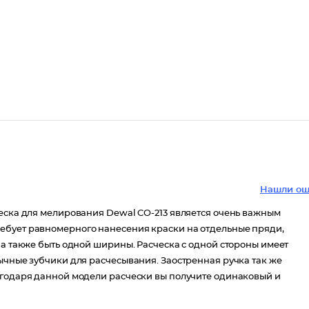
Нашли ош
ческа для мелирования Dewal CO-213 является очень важным
ебует равномерного нанесения краски на отдельные пряди,
 а также быть одной ширины. Расческа с одной стороны имеет
ычные зубчики для расчесывания. Заостренная ручка так же
агодаря данной модели расчески вы получите одинаковый и