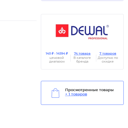
140 ₽ - 14594 ₽
74 товара
7 товаров
ценовой
В каталоге
Доступно по
диапазон
бренда
скидке
Просмотренные товары
+ 1 товаров