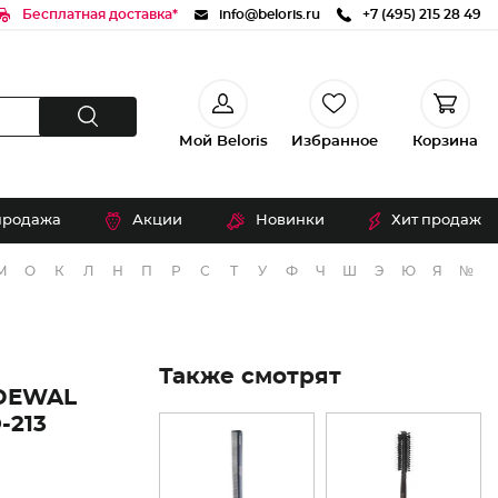
Бесплатная доставка*
info@beloris.ru
+7 (495) 215 28 49
Мой Beloris
Избранное
Корзина
продажа
Акции
Новинки
Хит продаж
М
О
К
Л
Н
П
Р
С
Т
У
Ф
Ч
Ш
Э
Ю
Я
№
Также смотрят
DEWAL
-213