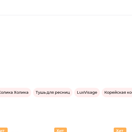
Холика Холика
Тушь для ресниц
LuxVisage
Корейская к