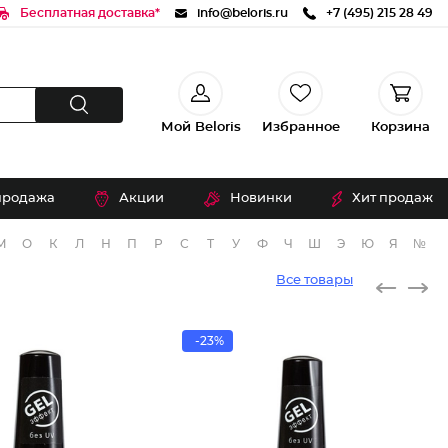
Бесплатная доставка*
info@beloris.ru
+7 (495) 215 28 49
Мой Beloris
Избранное
Корзина
продажа
Акции
Новинки
Хит продаж
М
О
К
Л
Н
П
Р
С
Т
У
Ф
Ч
Ш
Э
Ю
Я
№
Все товары
-23%
Лак для
Лак для