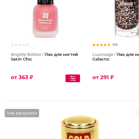
(15)
Brigitte Bottier /
Лак для ногтей
Luxvisage /
Лак для н
Satin Chic
Galactic
от 363 ₽
от 291 ₽
Уже раскупили