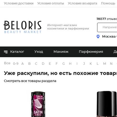
Условия доставки
Условия оплаты
Условия возврата
Помощь
116577
отзыв
Интернет-магазин
косметики и парфюмерии
Москва
Каталог
Уход
Макияж
Парфюмерия
Д
Все бренды
0-9
A
B
C
D
E
F
G
H
I
J
K
L
M
N
Уже раскупили, но есть похожие това
Смотреть все товары раздела