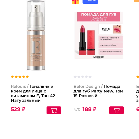
Тональн
Помада
Relouis /
Тональный
Belor Design /
Помада
Б
крем для лица с
для губ Party New, Тон
д
витамином Е, Тон 42
15 Розовый
у
Натуральный
а
бежевый
529 ₽
188 ₽
6
470