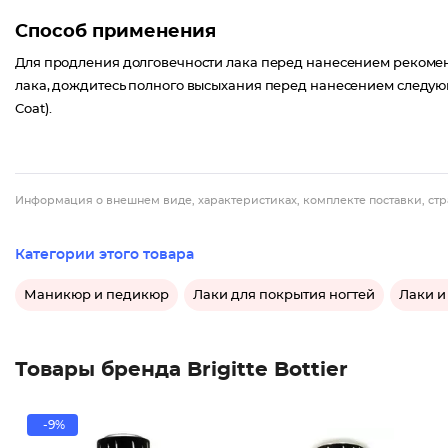
Способ применения
Для продления долговечности лака перед нанесением рекоменд
лака, дождитесь полного высыхания перед нанесением следую
Coat).
Информация о внешнем виде, характеристиках, комплекте поставки, стр
Категории этого товара
Маникюр и педикюр
Лаки для покрытия ногтей
Лаки и
Товары бренда Brigitte Bottier
-9%