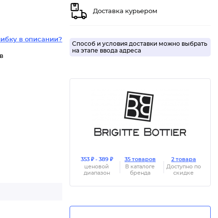
Доставка курьером
ибку в описании?
Способ и условия доставки можно выбрать
на этапе ввода адреса
 в
353 ₽ - 389 ₽
35 товаров
2 товара
ценовой
В каталоге
Доступно по
диапазон
бренда
скидке