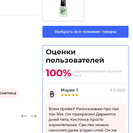
Выбрать все похожие товары
Оценки
пользователей
100%
положительных оценок
из 1
Мария Т.
11.11.2020
осметика
Всем привет! Рассказываю про лак
тон 504. Он прекрасен! Держится
дней пять. Кисточка просто
изумительная. Сам лак можно
наносить даже в один слой. Он не