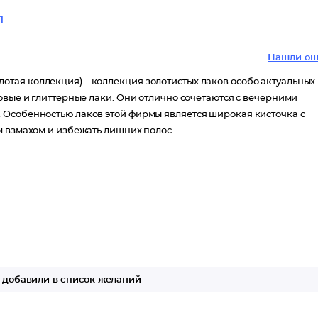
1
Нашли ош
 Золотая коллекция) – коллекция золотистых лаков особо актуальных
овые и глиттерные лаки. Они отлично сочетаются с вечерними
 Особенностью лаков этой фирмы является широкая кисточка с
м взмахом и избежать лишних полос.
добавили в список желаний