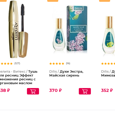
Духи Эк
(127)
(16)
елита - Витекс /
Тушь
Dilis /
Духи Экстра,
Dilis /
Д
ля ресниц Эффект
Майская сирень
Мимоз
множения ресниц с
ргановым маслом
38 ₽
370 ₽
352 ₽