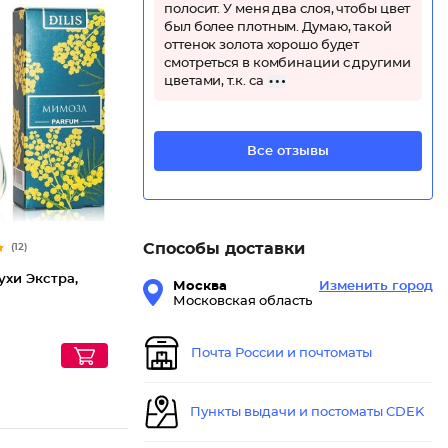
полосит. У меня два слоя, чтобы цвет
был более плотным. Думаю, такой
оттенок золота хорошо будет
смотреться в комбинации с другими
цветами, т.к. са
Духи Эк
Все отзывы
Способы доставки
(12)
ухи Экстра,
Москва
Изменить город
а
Московская область
Почта России и почтоматы
Пункты выдачи и постоматы CDEK