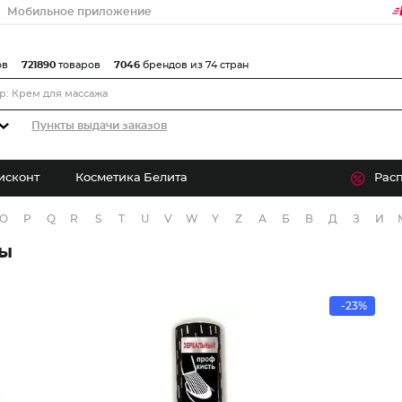
Мобильное приложение
ов
721890
товаров
7046
брендов из 74 стран
Пункты выдачи заказов
исконт
Косметика Белита
Рас
O
P
Q
R
S
T
U
V
W
Y
Z
А
Б
В
Д
З
И
ры
-23%