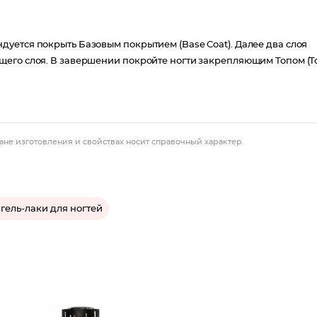
уется покрыть Базовым покрытием (Base Coat). Далее два слоя
щего слоя. В завершении покройте ногти закрепляющим Топом (T
ане изготовления и свойствах носит справочный характер.
 гель-лаки для ногтей