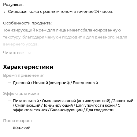
Результат:
Сияющая кожа с ровным тоном в течение 24 часов.
Особенности продукта:
Тонизирующий крем для лица имеет сбалансированную
текстуру, благодаря чему он подходит и для дневного, и для
вечернего ухода.
Формула с витамином С обеспечивает ровный тон и сияние
Читать все
кожи на 24 часа.
Ключевые ингредиенты крема - витамин С и экстракта
Характеристики
женьшеня.
Время применения
Витамин С - мощный антиоксидант, который помогает
Дневной /
Ночной (вечерний) /
Ежедневный
защитить кожу от вредных воздействий свободных
Эффект для кожи
радикалов и стимулирует производство коллагена, что
способствует повышению упругости и эластичности кожи.
Питательный /
Омолаживающий (антивозрастной) /
Защитный
/
Смягчающий /
Тонизирующий /
Для упругости кожи /
С
Женьшень оказывает тонизирующее воздействие,
эффектом сияния /
Балансирующий /
Для гладкости
укрепляет защитный барьер и способствует здоровому
Пол и возраст
сиянию кожи лица.
Женский
Крем обладает легкой текстурой, которая быстро впитывается