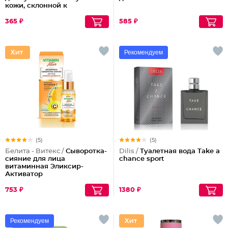
кожи, склонной к
шелушениям Pharmacos
Panthenol Urea
365 ₽
585 ₽
Рекомендуем
(5)
(5)
Белита - Витекс /
Сыворотка-
Dilis /
Туалетная вода Take a
сияние для лица
chance sport
витаминная Эликсир-
Активатор
753 ₽
1380 ₽
Рекомендуем