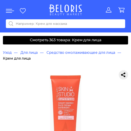
Распродажа
Акции
Новинки
Хит продаж
Все бренды
0-9
A
B
C
D
E
F
G
H
I
J
K
L
M
N
O
P
Q
R
S
T
U
V
W
Y
Z
А
Б
В
Д
З
И
М
О
К
Л
Н
П
Р
С
Т
У
Ф
Ч
Смотреть 363 товара: Крем для лица
Уход
Для лица
Средство омолаживающее для лица
Крем для лица