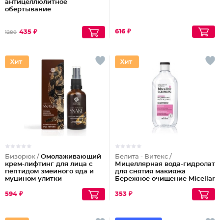
антицеллюлитное
обертывание
616 ₽
435 ₽
1280
Бизорюк /
Омолаживающий
Белита - Витекс /
крем-лифтинг для лица с
Мицеллярная вода-гидролат
пептидом змеиного яда и
для снятия макияжа
муцином улитки
Бережное очищение Micellar
Cleansing
594 ₽
353 ₽