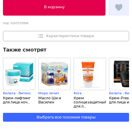
В корзину
Код:
1000733998
Характеристики товара
Также смотрят
Белита - Витекс
Море лечит
Kora
Белита - Вит
Крем-лифтинг
Масло Ши и
Крем
Крем-Presti
для лица ноч...
Василек
солнцезащитный
для лица и ..
для л...
Выбрать все похожие товары