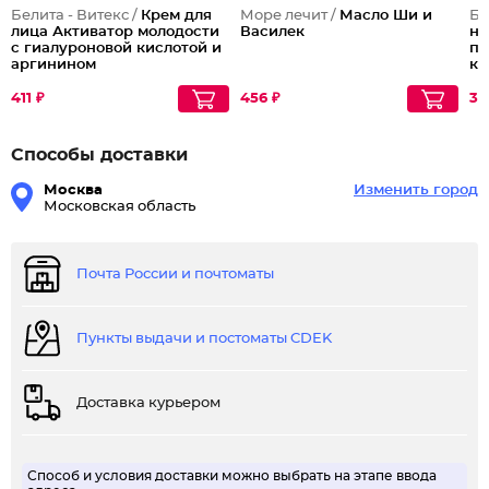
Белита - Витекс /
Крем для
Море лечит /
Масло Ши и
Бе
лица Активатор молодости
Василек
но
с гиалуроновой кислотой и
пш
аргинином
ке
411 ₽
456 ₽
38
Способы доставки
Москва
Изменить город
Московская область
Почта России и почтоматы
Пункты выдачи и постоматы CDEK
Доставка курьером
Способ и условия доставки можно выбрать на этапе ввода