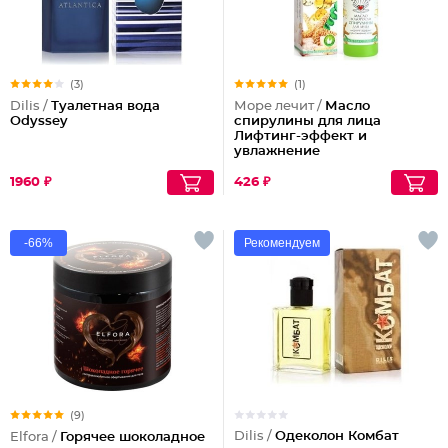
(3)
(1)
Dilis /
Туалетная вода
Море лечит /
Масло
Odyssey
спирулины для лица
Лифтинг-эффект и
увлажнение
1960 ₽
426 ₽
-66%
Рекомендуем
(9)
Dilis /
Одеколон Комбат
Elfora /
Горячее шоколадное