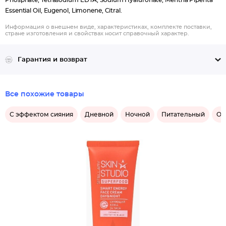
Phosphate, Tetrasodium EDTA, Sodium Hyaluronate, Mentha Piperita
Essential Oil, Eugenol, Limonene, Citral.
Информация о внешнем виде, характеристиках, комплекте поставки,
стране изготовления и свойствах носит справочный характер.
Гарантия и возврат
Все похожие товары
С эффектом сияния
Дневной
Ночной
Питательный
Ом