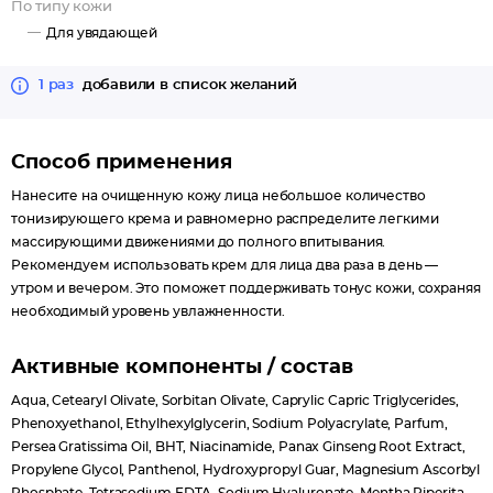
По типу кожи
в кожу, оставляя ее мягкой и шелковистой.
Для увядающей
Крем упакован в индивидуальную брендированную коробку.
Компактную тубу с крышкой удобно брать с собой в поездки и
1 раз
добавили в список желаний
держать в сумочке.
Тип кожи
Для тусклой кожи, потерявшей тонус.
Способ применения
Нанесите на очищенную кожу лица небольшое количество
тонизирующего крема и равномерно распределите легкими
массирующими движениями до полного впитывания.
Рекомендуем использовать крем для лица два раза в день —
утром и вечером. Это поможет поддерживать тонус кожи, сохраняя
необходимый уровень увлажненности.
Активные компоненты / состав
Aqua, Cetearyl Olivate, Sorbitan Olivate, Caprylic Capric Triglycerides,
Phenoxyethanol, Ethylhexylglycerin, Sodium Polyacrylate, Parfum,
Persea Gratissima Oil, BHT, Niacinamide, Panax Ginseng Root Extract,
Propylene Glycol, Panthenol, Hydroxypropyl Guar, Magnesium Ascorbyl