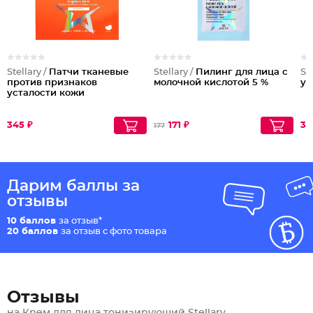
Stellary /
Патчи тканевые
Stellary /
Пилинг для лица с
Ste
против признаков
молочной кислотой 5 %
у
усталости кожи
345 ₽
171 ₽
37
177
Дарим баллы за
отзывы
10 баллов
за отзыв*
20 баллов
за отзыв с фото товара
Отзывы