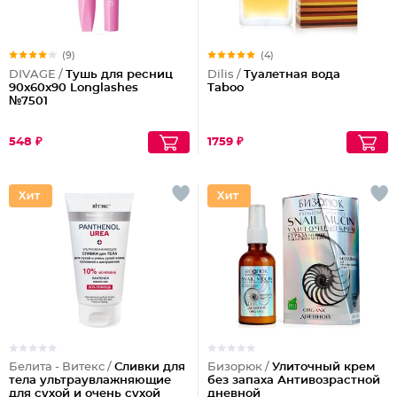
(9)
(4)
DIVAGE /
Тушь для ресниц
Dilis /
Туалетная вода
90x60x90 Longlashes
Taboo
№7501
548 ₽
1759 ₽
Белита - Витекс /
Сливки для
Бизорюк /
Улиточный крем
тела ультраувлажняющие
без запаха Антивозрастной
для сухой и очень сухой
дневной