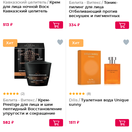
Кавказский целитель /
Крем
Белита - Витекс /
Тоник-
для лица ночной Воск
пилинг для лица
Кавказский целитель
Отбеливающий против
веснушек и пигментных
пятен
513 ₽
334 ₽
(2)
(8)
Белита - Витекс /
Крем-
Dilis /
Туалетная вода Unique
Prestige для лица и шеи
sunny
пептидный Восстановление
упругости и сокращение
морщин (ночной)
582 ₽
1511 ₽