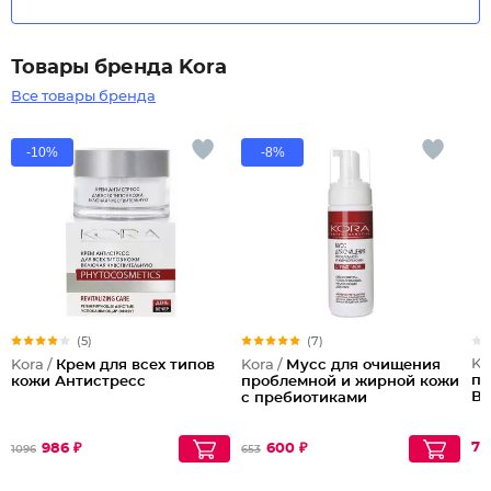
Товары бренда Kora
Все товары бренда
-10%
-8%
(5)
(7)
Ko
Kora /
Крем для всех типов
Kora /
Мусс для очищения
пр
кожи Антистресс
проблемной и жирной кожи
ВН
с пребиотиками
78
986 ₽
600 ₽
1096
653