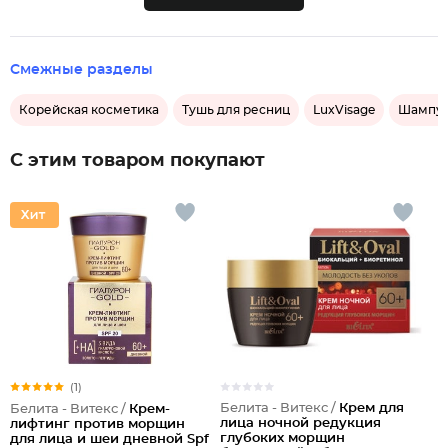
Смежные разделы
Корейская косметика
Тушь для ресниц
LuxVisage
Шампун
С этим товаром покупают
(1)
Белита - Витекс /
Крем для
Белита - Витекс /
Крем-
лица ночной редукция
лифтинг против морщин
глубоких морщин
для лица и шеи дневной Spf