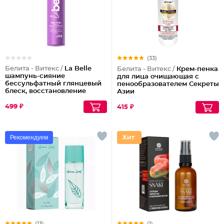
(33)
Белита - Витекс /
La Belle
Белита - Витекс /
Крем-пенка
шампунь-сияние
для лица очищающая с
бессульфатный глянцевый
пенообразователем Секреты
блеск, восстановление
Азии
волос шелк+пептиды
499 ₽
415 ₽
Рекомендуем
(13)
(1)