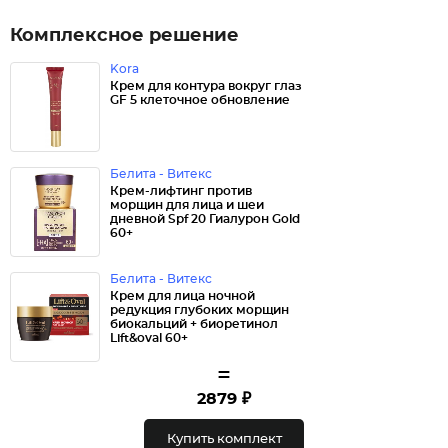
Комплексное решение
Kora
Крем для контура вокруг глаз
GF 5 клеточное обновление
Белита - Витекс
Крем-лифтинг против
морщин для лица и шеи
дневной Spf 20 Гиалурон Gold
60+
Белита - Витекс
Крем для лица ночной
редукция глубоких морщин
биокальций + биоретинол
Lift&oval 60+
=
2879 ₽
Купить комплект