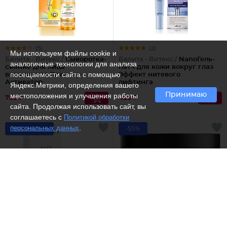
(5)
(2)
Мы используем файлы cookie и
Белита - Витекс /
Сыворотка-
Белита - Витекс /
NanoГель-
аналогичные технологии для анализа
сияние для лица
патч для кожи вокруг глаз
посещаемости сайта с помощью
витаминная Эликсир-
Эффект нитевого
Активатор
лифтинга
Яндекс.Метрики, определения вашего
Принимаю
местоположения и улучшения работы
753 ₽
425 ₽
сайта. Продолжая использовать сайт, вы
соглашаетесь с
Политикой обработки
.
персональных данных
Рекомендуем
-55%
(4)
Dilis /
Туалетная вода "Alpha