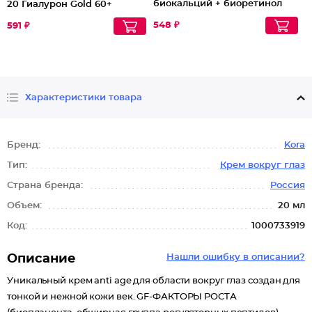
биокальций + биоретинол
20 Гиалурон Gold 60+
Lift&oval 60+
548 ₽
591 ₽
Характеристики товара
Бренд:
Kora
Тип:
Крем вокруг глаз
Страна бренда:
Россия
Объем:
20 мл
Код:
1000733919
Описание
Нашли ошибку в описании?
Уникальный крем anti age для области вокруг глаз создан для
тонкой и нежной кожи век. GF-ФАКТОРЫ РОСТА