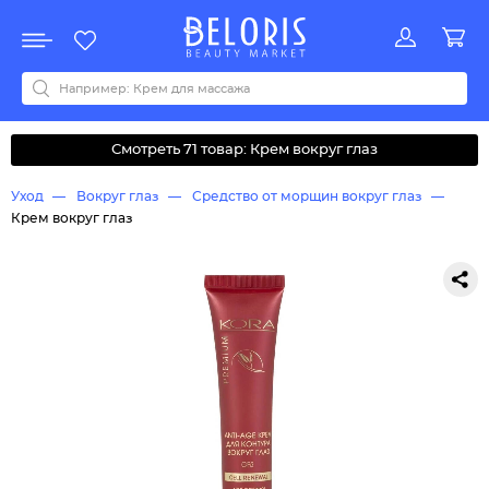
Распродажа
Акции
Новинки
Хит продаж
Все бренды
0-9
A
B
C
D
E
F
G
H
I
J
K
L
M
N
O
P
Q
R
S
T
U
V
W
Y
Z
А
Б
В
Д
З
И
М
О
К
Л
Н
П
Р
С
Т
У
Ф
Ч
Смотреть 71 товар: Крем вокруг глаз
Уход
Вокруг глаз
Средство от морщин вокруг глаз
Крем вокруг глаз