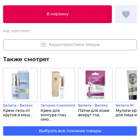
В корзину
Код:
1000733919
Характеристики товара
Также смотрят
Белита - Витекс
Janssen Cosmetics
Белита - Витекс
Белита-М
Крем-гель от
Крем для
Патчи для кожи
Мульти-кре
кругов и меш...
контура глаз
вокруг гла...
для лица и ве
омо...
Выбрать все похожие товары