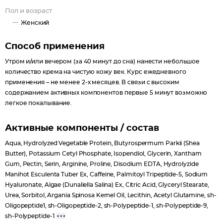
Пол и возраст
Женский
Способ применения
Утром и/или вечером (за 40 минут до сна) нанести небольшое
количество крема на чистую кожу век. Курс ежедневного
применения – не менее 2-х месяцев. В связи с высоким
содержанием активных компонентов первые 5 минут возможно
легкое покалывание.
Активные компоненты / состав
Aqua, Hydrolyzed Vegetable Protein, Butyrospermum Parkii (Shea
Butter), Potassium Cetyl Phosphate, Isopendiol, Glycerin, Xantham
Gum, Pectin, Serin, Arginine, Proline, Disodium EDTA, Hydrolyzide
Manihot Esculenta Tuber Ex, Caffeine, Palmitoyl Tripeptide-5, Sodium
Hyaluronate, Algae (Dunaliella Salina) Ex, Citric Acid, Glyceryl Stearate,
Urea, Sorbitol, Argania Spinosa Kernel Oil, Lecithin, Acetyl Glutamine, sh-
Oligopeptide1, sh-Oligopeptide-2, sh-Polypeptide-1, sh-Polypeptide-9,
sh-Polypeptide-1