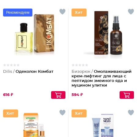
Рекомендуем
Dilis /
Одеколон Комбат
Бизорюк /
Омолаживающий
крем-лифтинг для лица с
пептидом змеиного яда и
муцином улитки
616 ₽
594 ₽