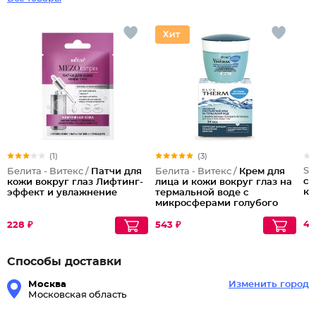
(1)
(3)
Ste
Белита - Витекс /
Патчи для
Белита - Витекс /
Крем для
со
кожи вокруг глаз Лифтинг-
лица и кожи вокруг глаз на
ко
эффект и увлажнение
термальной воде с
микросферами голубого
ретинола 24 часа Blue
Therm
46
228 ₽
543 ₽
Способы доставки
Москва
Изменить город
Московская область