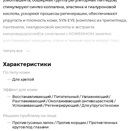
(биоплацента, обширная группа регуляторных пептидов)
стимулируют синтез коллагена, эластина и гиалуроновой
кислоты, ускоряют процессы регенерации, обеспечивают
упругость и плотность кожи; SYN EYE (комплекс из трипептида,
пантенола, гиалуроновой кислоты и экстракта
микроводорослей) в сочетании с КОФЕИНОМ заметно
разглаживает морщины, отеки и темные круги вокруг глаз;
Натуральные растительные протеины и масла интенсивно
Читать все
увлажняют, питают и успокаивают кожу век, повышают
барьерные свойства эпидермиса.
Характеристики
По типу кожи
Для зрелой
Эффект для кожи
Восстанавливающий /
Питательный /
Увлажняющий /
Разглаживающий /
Омолаживающий (антивозрастной) /
Успокаивающий /
Регенерирующий /
Для упругости кожи
Решаем проблему на лице
Против гусиных лапок /
Против морщин /
Против темных
кругов под глазами