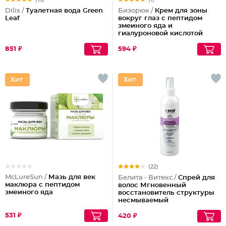
Dilis /
Туалетная вода Green
Бизорюк /
Крем для зоны
Leaf
вокруг глаз с пептидом
змеиного яда и
гиалуроновой кислотой
851 ₽
594 ₽
(22)
McLureSun /
Мазь для век
Белита - Витекс /
Спрей для
маклюра с пептидом
волос Мгновенный
змеиного яда
восстановитель структуры
несмываемый
531 ₽
420 ₽