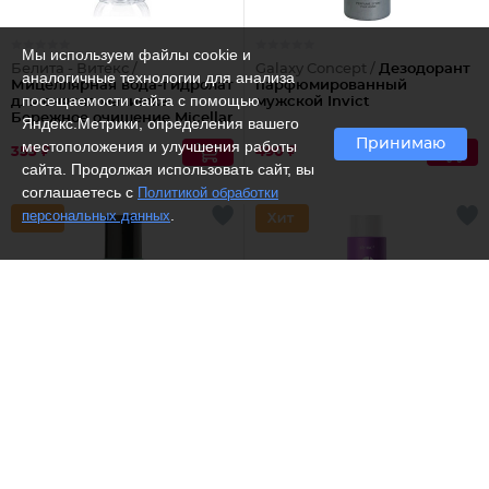
Мы используем файлы cookie и
Белита - Витекс /
Galaxy Concept /
Дезодорант
аналогичные технологии для анализа
Мицеллярная вода-гидролат
парфюмированный
посещаемости сайта с помощью
для снятия макияжа
мужской Invict
Бережное очищение Micellar
Яндекс.Метрики, определения вашего
Cleansing
Принимаю
местоположения и улучшения работы
353 ₽
490 ₽
сайта. Продолжая использовать сайт, вы
соглашаетесь с
Политикой обработки
.
персональных данных
Белита - Витекс /
Тонер для
Белита - Витекс /
La Belle
лица уксусный на основе
шампунь-сияние
ферментированных
бессульфатный глянцевый
экстрактов Безупречный
блеск, восстановление