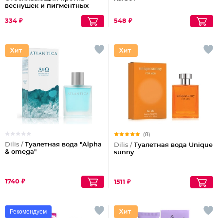
веснушек и пигментных
пятен
334 ₽
548 ₽
(8)
Dilis /
Туалетная вода "Alpha
Dilis /
Туалетная вода Unique
& omega"
sunny
1740 ₽
1511 ₽
Рекомендуем