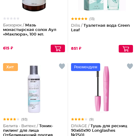
(13)
Бизорюк /
Мазь
Dilis /
Туалетная вода Green
монастырская солох Аул
Leaf
«Маклюра», 100 мл.
615 ₽
851 ₽
Рекомендуем
(93)
(9)
Белита - Витекс /
Тоник-
DIVAGE /
Тушь для ресниц
пилинг для лица
90x60x90 Longlashes
Отбеливающий против
№7501