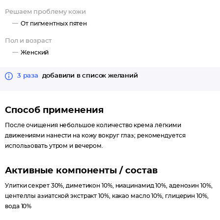
Решаем проблему кожи
От пигментных пятен
Пол и возраст
Женский
3 раза
добавили в список желаний
Способ применения
После очищения небольшое количество крема лёгкими
движениями нанести на кожу вокруг глаз; рекомендуется
использовать утром и вечером.
Активные компоненты / состав
Улитки секрет 30%, диметикон 10%, ниацинамид 10%, аденозин 10%,
центеллы азиатской экстракт 10%, какао масло 10%, глицерин 10%,
вода 10%