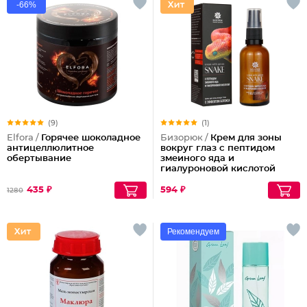
-66%
(9)
(1)
Elfora /
Горячее шоколадное
Бизорюк /
Крем для зоны
антицеллюлитное
вокруг глаз с пептидом
обертывание
змеиного яда и
гиалуроновой кислотой
435 ₽
594 ₽
1280
Рекомендуем