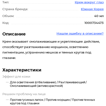
Тип:
Крем вокруг глаз
Страна бренда:
Южная Корея
Объем:
40 мл
Код:
1000734473
Описание
Нашли ошибку в описании?
Крем оказывает омолаживающее и укрепляющее действие,
способствует разглаживанию морщинок, осветлению
пигментации, устранению мешков и темных кругов под
глазами.
Характеристики
Эффект для кожи
Для осветления (отбеливание) /
Разглаживающий /
Омолаживающий (антивозрастной)
Решаем проблему на лице
Против гусиных лапок /
Против морщин /
Против темных
кругов под глазами