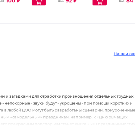
100 ₽
92 ₽
84 
09
185
162
лет + н
разноц
Нашли ош
ами и загадками для отработки произношения отдельных трудных
ие «непокорные» звуки будут «укрощены» при помощи коротких и
а в любой ДОО могут быть разработаны сценарии, приуроченные
очным «самодельным» праздникам, например, к «Дню рычащих
 чего прекрасным подспорьем станет книга «500 праздничных сти