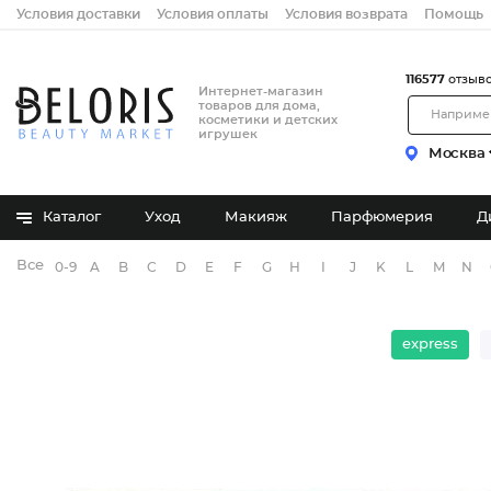
Условия доставки
Условия оплаты
Условия возврата
Помощь
116577
отзыв
Интернет-магазин
товаров для дома,
косметики и детских
игрушек
Москва
Каталог
Уход
Макияж
Парфюмерия
Д
Все бренды
0-9
A
B
C
D
E
F
G
H
I
J
K
L
M
N
express