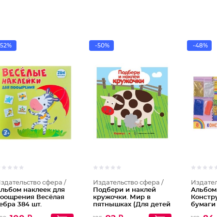
-52%
-50%
-48%
здательство сфера /
Издательство сфера /
Издател
льбом наклеек для
Подбери и наклей
Альбом
оощрения Весёлая
кружочки. Мир в
Констр
ебра 384 шт.
пятнышках (Для детей
бумаги
1-3 лет)
подарки