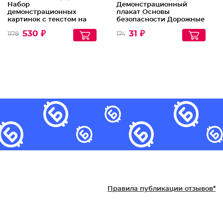
Набор
Демонстрационный
демонстрационных
плакат Основы
картинок с текстом на
безопасности Дорожные
обороте Птицы:
знаки А2
530 ₽
31 ₽
1178
174
перелетные, зимующие
и домашние
Правила публикации отзывов*