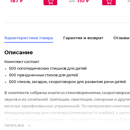
187 ₽
110 ₽
230
2
числе,
существительные
Характеристики товара
Гарантия и возврат
Отзывы
Описание
Комплект состоит:
500 логопедических стишков для детей
500 праздничных стихов для детей
500 стихов, загадок, скороговорок для развития речи детей
В комплекте собраны книги со стихотворениями, скороговорк
звуков и их сочетаний. Шипящие, свистящие, сонорные и друг
веселых зарифмованных упражнений. По материалам комплект
Международному дню логопеда (отмечается 14 ноября), к шут
звуков», «Празднику шипения», «Дню веселого логопеда». Для
Читать все
для детей».