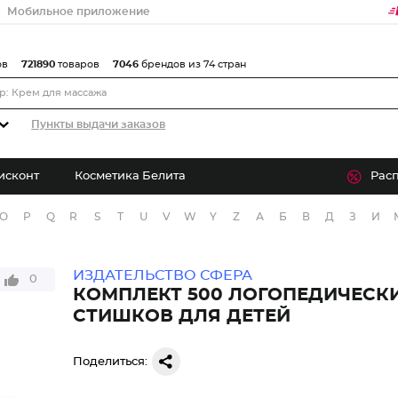
Мобильное приложение
ов
721890
товаров
7046
брендов из 74 стран
Пункты выдачи заказов
исконт
Косметика Белита
Рас
O
P
Q
R
S
T
U
V
W
Y
Z
А
Б
В
Д
З
И
ИЗДАТЕЛЬСТВО СФЕРА
0
КОМПЛЕКТ 500 ЛОГОПЕДИЧЕСК
СТИШКОВ ДЛЯ ДЕТЕЙ
Поделиться: