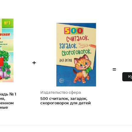
+
=
К
Издательство сфера
радь № 1
ия,
500 считалок, загадок,
венном
скороговорок для детей
ьные