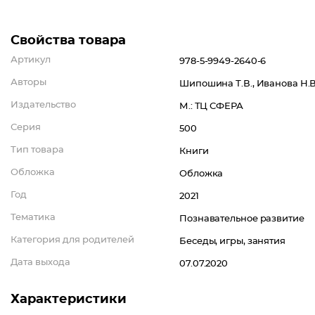
Свойства товара
Артикул
978-5-9949-2640-6
Авторы
Шипошина Т.В., Иванова Н.В.
Издательство
М.: ТЦ СФЕРА
Серия
500
Тип товара
Книги
Обложка
Обложка
Год
2021
Тематика
Познавательное развитие
Категория для родителей
Беседы, игры, занятия
Дата выхода
07.07.2020
Характеристики