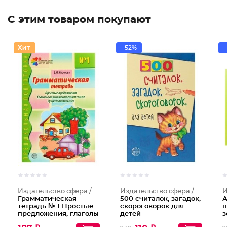
С этим товаром покупают
-52%
Издательство сфера /
Издательство сфера /
И
Грамматическая
500 считалок, загадок,
А
тетрадь № 1 Простые
скороговорок для
п
предложения, глаголы
детей
з
во множественном