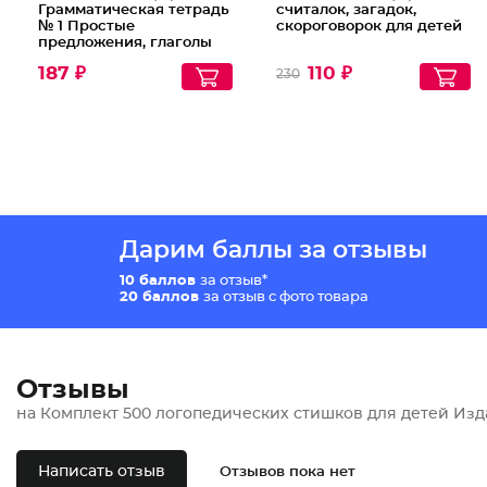
Грамматическая тетрадь
считалок, загадок,
№ 1 Простые
скороговорок для детей
предложения, глаголы
во множественном
187 ₽
110 ₽
230
числе, существительные
Дарим баллы за отзывы
10 баллов
за отзыв*
20 баллов
за отзыв с фото товара
Отзывы
на Комплект 500 логопедических стишков для детей Изд
Написать отзыв
Отзывов пока нет