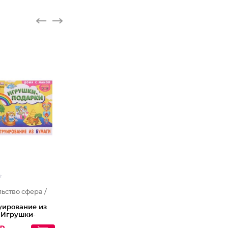
ьство сфера /
уирование из
 Игрушки-
 Для детей 3-5