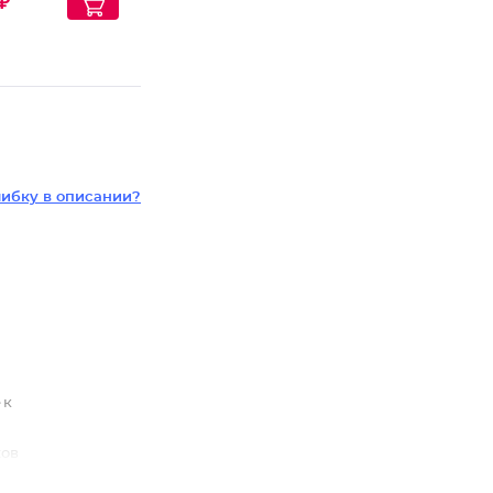
₽
абор
ветных блесток
ибку в описании?
 к
хов