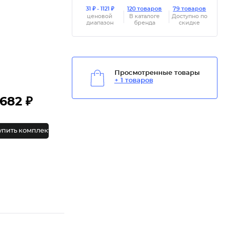
31 ₽ - 1121 ₽
120 товаров
79 товаров
ценовой
В каталоге
Доступно по
диапазон
бренда
скидке
Просмотренные товары
+ 1 товаров
682 ₽
упить комплект