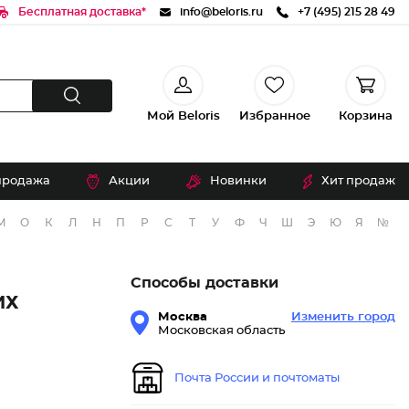
Бесплатная доставка*
info@beloris.ru
+7 (495) 215 28 49
Мой Beloris
Избранное
Корзина
продажа
Акции
Новинки
Хит продаж
М
О
К
Л
Н
П
Р
С
Т
У
Ф
Ч
Ш
Э
Ю
Я
№
Способы доставки
ИХ
Москва
Изменить город
Московская область
Почта России и почтоматы