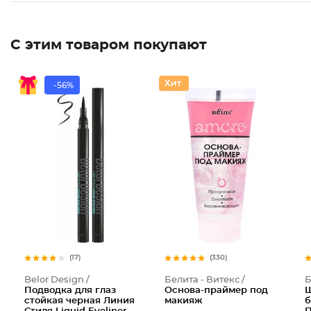
С этим товаром покупают
-56%
(17)
(330)
Belor Design /
Белита - Витекс /
Б
Подводка для глаз
Основа-праймер под
Ш
стойкая черная Линия
макияж
б