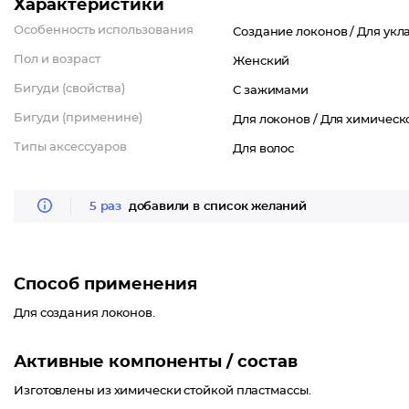
Характеристики
Особенность использования
Создание локонов /
Для укл
Пол и возраст
Женский
Бигуди (свойства)
С зажимами
Бигуди (применине)
Для локонов /
Для химическ
Типы аксессуаров
Для волос
5 раз
добавили в список желаний
Способ применения
Для создания локонов.
Активные компоненты / состав
Изготовлены из химически стойкой пластмассы.