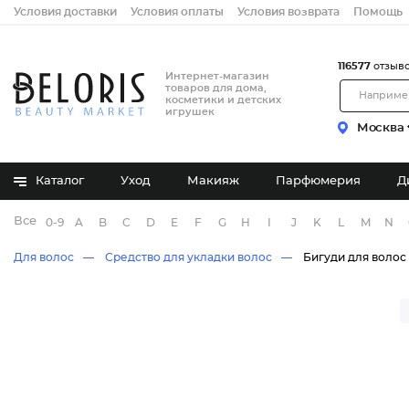
Условия доставки
Условия оплаты
Условия возврата
Помощь
116577
отзыв
Интернет-магазин
товаров для дома,
косметики и детских
игрушек
Москва
Каталог
Уход
Макияж
Парфюмерия
Д
Все бренды
0-9
A
B
C
D
E
F
G
H
I
J
K
L
M
N
Для волос
Средство для укладки волос
Бигуди для волос