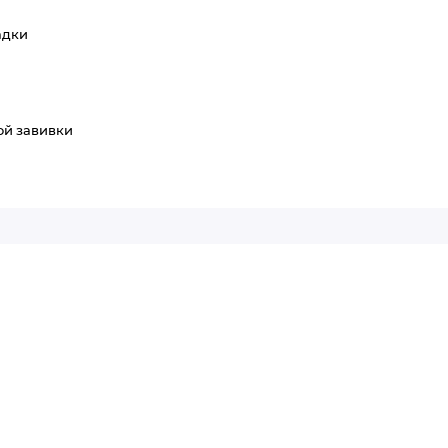
адки
ой завивки