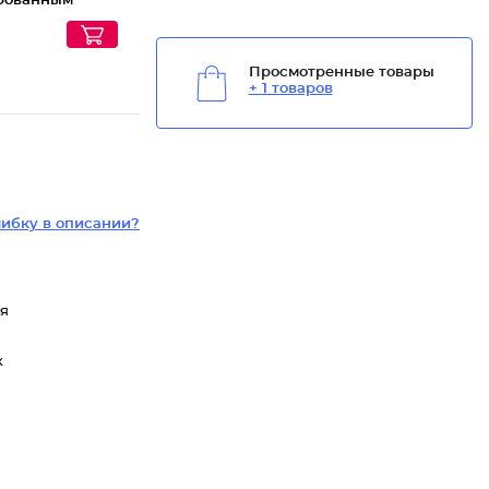
рованным
овым углем
lean
Просмотренные товары
+ 1 товаров
ибку в описании?
ля
к