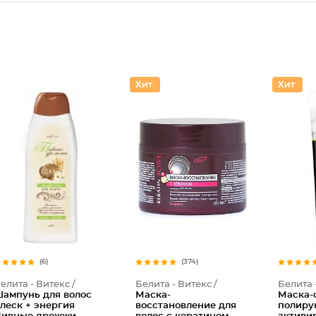
(6)
(374)
елита - Витекс /
Белита - Витекс /
Белита 
ампунь для волос
Маска-
Маска-
леск + энергия
восстановление для
полиру