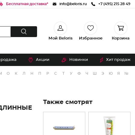
Бесплатная доставка*
info@beloris.ru
+7 (495) 215 28 49
Мой Beloris
Избранное
Корзина
продажа
Акции
Новинки
Хит продаж
М
О
К
Л
Н
П
Р
С
Т
У
Ф
Ч
Ш
Э
Ю
Я
№
Также смотрят
ДЛИННЫЕ