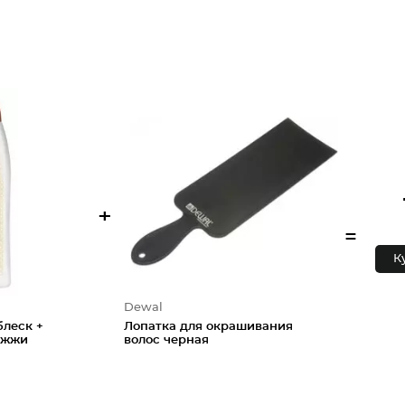
+
=
К
Dewal
блеск +
Лопатка для окрашивания
ожжи
волос черная