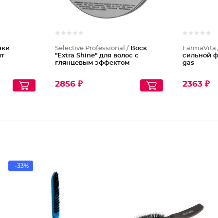
чки
Selective Professional /
Воск
FarmaVita
шт
"Extra Shine" для волос с
сильной ф
глянцевым эффектом
gas
2856 ₽
2363 ₽
-33%