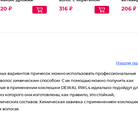
ивные дрожжи
волос с кератином
активи
бамбук
20 ₽
316 ₽
206 ₽
Black C
Нашли ош
зных вариантов причесок можно использовать профессиональные
волос химическим способом. С их помощью можно получить как
ростые в применении коклюшки DEWAL RWL4 идеально подойдут д
з которого они изготовлены, как правило, это стойкий,
мических составов. Химическая завивка с применением коклюше
 волосах.