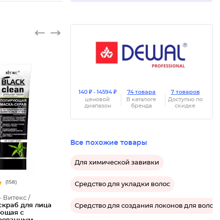
140 ₽ - 14594 ₽
74 товара
7 товаров
ценовой
В каталоге
Доступно по
диапазон
бренда
скидке
Все похожие товары
Для химической завивки
(158)
Средство для укладки волос
- Витекс /
скраб для лица
Средство для создания локонов для волос
ющая с