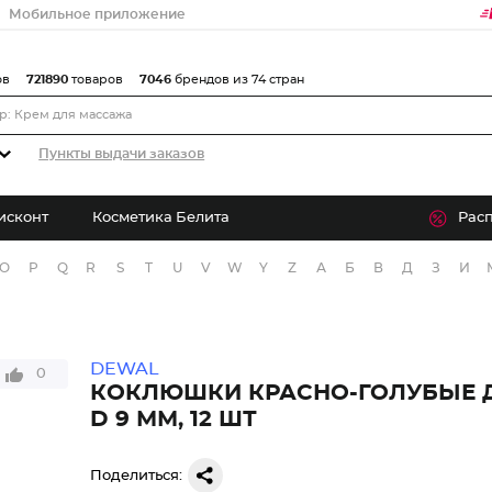
Мобильное приложение
ов
721890
товаров
7046
брендов из 74 стран
Пункты выдачи заказов
исконт
Косметика Белита
Рас
O
P
Q
R
S
T
U
V
W
Y
Z
А
Б
В
Д
З
И
DEWAL
0
КОКЛЮШКИ КРАСНО-ГОЛУБЫЕ 
D 9 ММ, 12 ШТ
Поделиться: