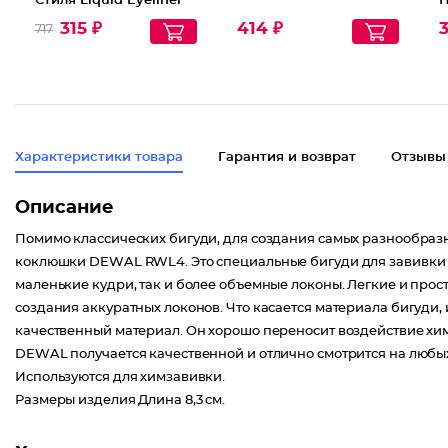
Стиля Liquid Eyeliner
П
Line Stile
315 ₽
414 ₽
3
717
Характеристики товара
Гарантия и возврат
Отзывы
Описание
Помимо классических бигуди, для создания самых разнообра
коклюшки DEWAL RWL4. Это специальные бигуди для завивки 
маленькие кудри, так и более объемные локоны. Легкие и п
создания аккуратных локонов. Что касается материала бигуди, и
качественный материал. Он хорошо переносит воздействие хи
DEWAL получается качественной и отлично смотрится на любых
Используются для химзавивки.
Размеры изделия Длина 8,3 см.